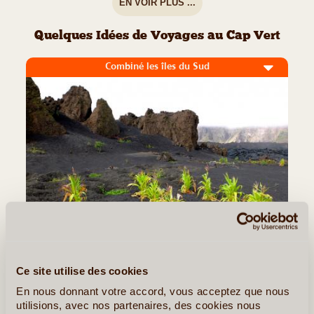
EN VOIR PLUS ...
Quelques Idées de Voyages au Cap Vert
Combiné les îles du Sud
14J/13N
©
Ce site utilise des cookies
Découvrez les montagnes les plus emblématiques de l’archipel,
de Fogo l’explosive, en passant par Brava la fleurie, pour
En nous donnant votre accord, vous acceptez que nous
terminer par Santiago l’Africaine. Délicieux mélange entre vie
utilisions, avec nos partenaires, des cookies nous