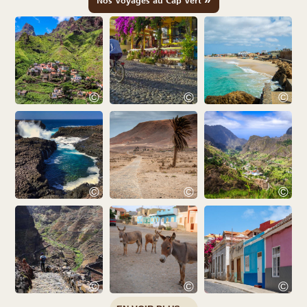
Nos Voyages au Cap Vert
©
©
©
©
©
©
©
©
©