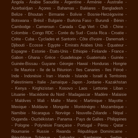
Angola
-
Arabie Saoudite
-
Argentine
-
Arménie
-
Australie
-
Azerbaïdjan
-
Açores
-
Bahamas
-
Baléares
-
Bangladesh
-
Belize
-
Bhoutan
-
Birmanie
-
Bolivie
-
Bosnie-Herzégovine
-
Botswana
-
Brésil
-
Bulgarie
-
Burkina Faso
-
Burundi
-
Bénin
-
Cambodge
-
Cameroun
-
Canada
-
Cap Vert
-
Chili
-
Chine
-
Colombie
-
Congo RDC
-
Corée du Sud
-
Costa Rica
-
Croatie
-
Crète
-
Cuba
-
Cyclades et Santorin
-
Côte d'Ivoire
-
Danemark
-
Djibouti
-
Ecosse
-
Egypte
-
Emirats Arabes Unis
-
Equateur
-
Espagne
-
Estonie
-
Etats-Unis
-
Ethiopie
-
Finlande
-
France
-
Gabon
-
Ghana
-
Grèce
-
Guadeloupe
-
Guatemala
-
Guinée
-
Guinée-Bissau
-
Guyane
-
Géorgie
-
Hawaï
-
Honduras
-
Hongrie
-
Ile Maurice
-
Ile de la Réunion
-
Iles Canaries
-
Iles Féroé
-
Inde
-
Indonésie
-
Iran
-
Irlande
-
Islande
-
Israël & Territoires
Palestiniens
-
Italie
-
Jamaïque
-
Japon
-
Jordanie
-
Kazakhstan
-
Kenya
-
Kirghizistan
-
Kosovo
-
Laos
-
Lettonie
-
Liban
-
Lituanie
-
Macédoine du Nord
-
Madagascar
-
Madère
-
Malaisie
-
Maldives
-
Mali
-
Malte
-
Maroc
-
Martinique
-
Mayotte
-
Mexique
-
Moldavie
-
Mongolie
-
Monténégro
-
Mozambique
-
Namibie
-
Nicaragua
-
Norvège
-
Nouvelle-Zélande
-
Népal
-
Ouganda
-
Ouzbékistan
-
Panama
-
Pays de Galles
-
Philippines
-
Pologne
-
Polynésie Française
-
Portugal
-
Pérou
-
Qatar
-
Roumanie
-
Russie
-
Rwanda
-
République Dominicaine
-
République Tchèque
-
Salvador
-
Sardaigne
-
Serbie
-