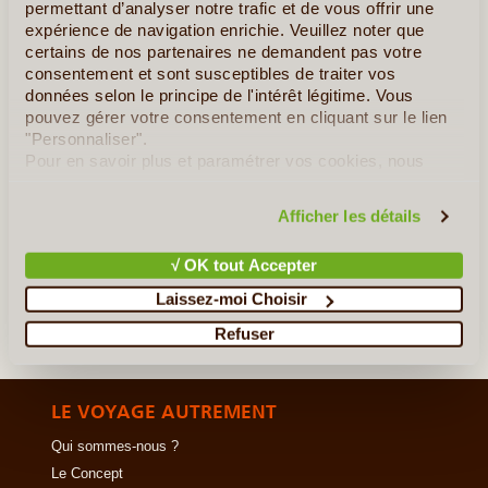
locale et rurale, des rencontres inoubliables au fil (...)
permettant d’analyser notre trafic et de vous offrir une
expérience de navigation enrichie. Veuillez noter que
certains de nos partenaires ne demandent pas votre
En détail
≻
consentement et sont susceptibles de traiter vos
données selon le principe de l'intérêt légitime. Vous
Randonnées et Nuits chez l’habitant
pouvez gérer votre consentement en cliquant sur le lien
"Personnaliser".
Le Cap Vert Authentique et Rural - Combiné 4 îles
Pour en savoir plus et paramétrer vos cookies, nous
vous invitons à consulter notre
politique en matière de
Cap Vert…l’aventure
confidentialité et de cookies
.
Afficher les détails
»
Tous les circuits au Cap Vert
√ OK tout Accepter
Laissez-moi Choisir
Refuser
LE VOYAGE AUTREMENT
Qui sommes-nous ?
Le Concept