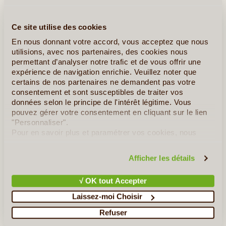
Ce site utilise des cookies
En nous donnant votre accord, vous acceptez que nous
utilisions, avec nos partenaires, des cookies nous
permettant d’analyser notre trafic et de vous offrir une
expérience de navigation enrichie. Veuillez noter que
14J/13N
©
certains de nos partenaires ne demandent pas votre
Découvrez les montagnes les plus emblématiques de l’archipel,
consentement et sont susceptibles de traiter vos
de Fogo l’explosive, en passant par Brava la fleurie, pour
données selon le principe de l'intérêt légitime. Vous
terminer par Santiago l’Africaine. Délicieux mélange entre vie
pouvez gérer votre consentement en cliquant sur le lien
locale et rurale, des rencontres inoubliables au fil (...)
"Personnaliser".
Pour en savoir plus et paramétrer vos cookies, nous
vous invitons à consulter notre
politique en matière de
confidentialité et de cookies
.
En détail
≻
Afficher les détails
Vallées Tropicales et Plages de sable blond
√ OK tout Accepter
Le Cap Vert Authentique et Rural - Combiné 4 îles
Laissez-moi Choisir
Refuser
Le Grand Tour du Cap Vert