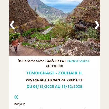
❮
❯
Île De Santo Antao - Vallée De Paul
©Monita Studios
-
Stock.adobe
TÉMOIGNAGE - ZOUHAIR H.
Voyage au Cap Vert de Zouhair H
DU 06/12/2025 AU 13/12/2025
Bonjour,