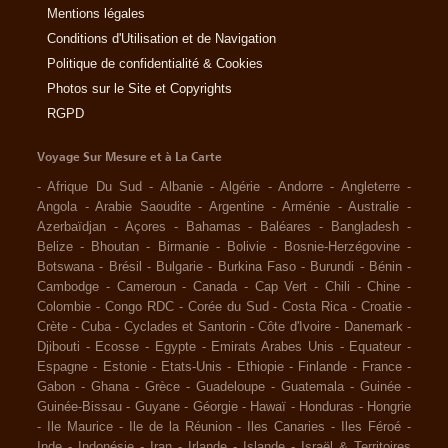
Mentions légales
Conditions d'Utilisation et de Navigation
Politique de confidentialité & Cookies
Photos sur le Site et Copyrights
RGPD
Voyage Sur Mesure et à La Carte
-
Afrique Du Sud
-
Albanie
-
Algérie
-
Andorre
-
Angleterre
-
Angola
-
Arabie Saoudite
-
Argentine
-
Arménie
-
Australie
-
Azerbaïdjan
-
Açores
-
Bahamas
-
Baléares
-
Bangladesh
-
Belize
-
Bhoutan
-
Birmanie
-
Bolivie
-
Bosnie-Herzégovine
-
Botswana
-
Brésil
-
Bulgarie
-
Burkina Faso
-
Burundi
-
Bénin
-
Cambodge
-
Cameroun
-
Canada
-
Cap Vert
-
Chili
-
Chine
-
Colombie
-
Congo RDC
-
Corée du Sud
-
Costa Rica
-
Croatie
-
Crète
-
Cuba
-
Cyclades et Santorin
-
Côte d'Ivoire
-
Danemark
-
Djibouti
-
Ecosse
-
Egypte
-
Emirats Arabes Unis
-
Equateur
-
Espagne
-
Estonie
-
Etats-Unis
-
Ethiopie
-
Finlande
-
France
-
Gabon
-
Ghana
-
Grèce
-
Guadeloupe
-
Guatemala
-
Guinée
-
Guinée-Bissau
-
Guyane
-
Géorgie
-
Hawaï
-
Honduras
-
Hongrie
-
Ile Maurice
-
Ile de la Réunion
-
Iles Canaries
-
Iles Féroé
-
Inde
-
Indonésie
-
Iran
-
Irlande
-
Islande
-
Israël & Territoires