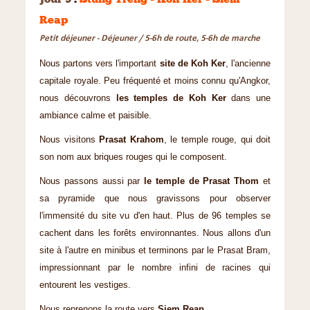
Jour 9
:
Stung Treng - Koh Ker - Siem
Reap
Petit déjeuner - Déjeuner / 5-6h de route, 5-6h de marche
Nous partons vers l'important
site de Koh Ker
, l'ancienne
capitale royale. Peu fréquenté et moins connu qu'Angkor,
nous découvrons
les temples de Koh Ker
dans une
ambiance calme et paisible.
Nous visitons
Prasat Krahom
, le temple rouge, qui doit
son nom aux briques rouges qui le composent.
Nous passons aussi par
le temple de Prasat Thom
et
sa pyramide que nous gravissons pour observer
l'immensité du site vu d'en haut. Plus de 96 temples se
cachent dans les forêts environnantes. Nous allons d'un
site à l'autre en minibus et terminons par le Prasat Bram,
impressionnant par le nombre infini de racines qui
entourent les vestiges.
Nous reprenons la route vers
Siem Reap