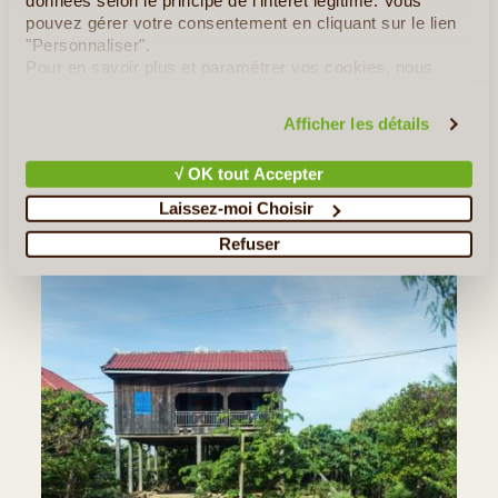
données selon le principe de l'intérêt légitime. Vous
Durant l'après-midi nous faisons un trek à travers la forêt
pouvez gérer votre consentement en cliquant sur le lien
"Personnaliser".
tropicale du Mondolkiri. Nous remercions nos hôtes
Pour en savoir plus et paramétrer vos cookies, nous
(éléphants et cornacs).
vous invitons à consulter notre
politique en matière de
confidentialité et de cookies
.
Afficher les détails
Nous traversons rivières, forêts et champs. Puis
rejoignons nos hôtes pour y passer la nuit.
√ OK tout Accepter
Laissez-moi Choisir
Refuser