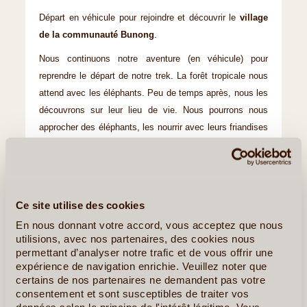
Départ en véhicule pour rejoindre et découvrir le
village
de la communauté Bunong
.
Nous continuons notre aventure (en véhicule) pour
reprendre le départ de notre trek. La forêt tropicale nous
attend avec les éléphants. Peu de temps après, nous les
découvrons sur leur lieu de vie. Nous pourrons nous
approcher des éléphants, les nourrir avec leurs friandises
préférées: les bananes et le bambou. Accompagnés de
leurs cornacs (éleveur d’éléphants), nous prenons le
temps de les observer.
Puis, nous retournons vers la cascade. Découverte et
Ce site utilise des cookies
rencontre des Bunongs.
En nous donnant votre accord, vous acceptez que nous
utilisions, avec nos partenaires, des cookies nous
Déjeuner près de la chute d'eau avec plats traditionnels
permettant d’analyser notre trafic et de vous offrir une
préparés par les cornacs. Nous pouvons mettre la "main
expérience de navigation enrichie. Veuillez noter que
à la pâte". La cascade nous invite aussi à la baignade.
certains de nos partenaires ne demandent pas votre
consentement et sont susceptibles de traiter vos
Nous aiderons les cornacs à arroser leurs éléphants.