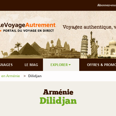
Abonnez-vous
GNAGES
LE MAG
EXPLORER
OFFRES & PROM
 en Arménie
Dilidjan
Arménie
Dilidjan