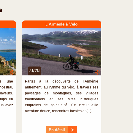
e
L’Arménie à Vélo
8J/7N
©
©
ous une
Partez à la découverte de l’Arménie
cestral,
autrement, au rythme du vélo, à travers ses
saveurs.
paysages de montagnes, ses villages
temps en
traditionnels et ses sites historiques
Vous avez
empreints de spiritualité. Ce circuit allie
aventure douce, rencontres locales et (...)
En détail
≻