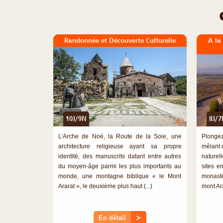
Randonnée et Découverte Culturelle
A la
10J/9N
8J/7
©
L’Arche de Noé, la Route de la Soie, une
Plongez
architecture religieuse ayant sa propre
mêlant d
identité, des manuscrits datant entre autres
naturel
du moyen-âge parmi les plus importants au
sites e
monde, une montagne biblique « le Mont
monast
Ararat », le deuxième plus haut (...)
mont Arar
En détail
≻