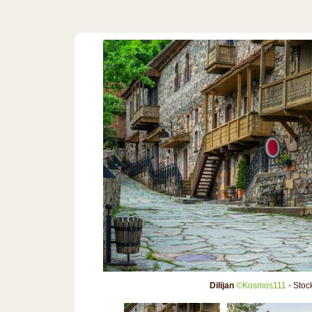
Dilijan
©Kosmos111
- Stoc