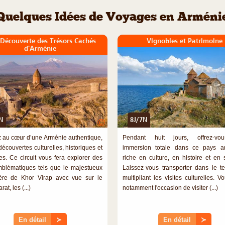
Quelques Idées de Voyages en Arméni
 Découverte des Trésors Cachés
Vignobles et Patrimoine
d'Arménie
N
8J/7N
©
 au cœur d’une Arménie authentique,
Pendant huit jours, offrez-v
écouvertes culturelles, historiques et
immersion totale dans ce pays an
les. Ce circuit vous fera explorer des
riche en culture, en histoire et en 
mblématiques tels que le majestueux
Laissez-vous transporter dans le 
ère de Khor Virap avec vue sur le
multipliant les visites culturelles. 
at, les (...)
notamment l'occasion de visiter (...)
En détail
≻
En détail
≻