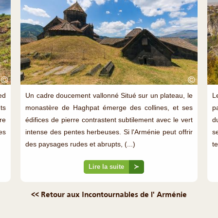
©
©
ed
Un cadre doucement vallonné Situé sur un plateau, le
L
ts
monastère de Haghpat émerge des collines, et ses
p
ure
édifices de pierre contrastent subtilement avec le vert
d
es
intense des pentes herbeuses. Si l'Arménie peut offrir
s
des paysages rudes et abrupts, (...)
te
Lire la suite
≻
<< Retour aux Incontournables de l' Arménie