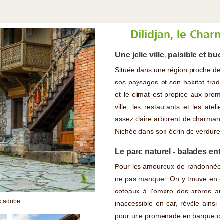
Dilidjan, le Cha
Une jolie ville, paisible et b
Située dans une région proche de 
ses paysages et son habitat trad
et le climat est propice aux pro
ville, les restaurants et les ate
assez claire arborent de charmant
Nichée dans son écrin de verdure, 
Le parc naturel - balades ent
Pour les amoureux de randonnées,
ne pas manquer. On y trouve en ef
coteaux à l'ombre des arbres au
k.adobe
inaccessible en car, révèle ains
pour une promenade en barque ou