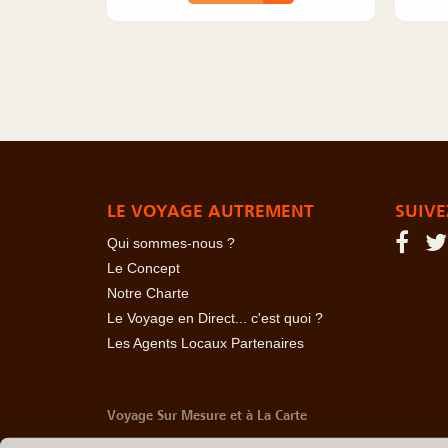
LE VOYAGE AUTREMENT
SUIVE
Qui sommes-nous ?
Le Concept
Notre Charte
Le Voyage en Direct... c'est quoi ?
Les Agents Locaux Partenaires
Voyage Sur Mesure et à La Carte
-
Afrique Du Sud
-
Albanie
-
Algérie
-
Andorre
-
Anglet