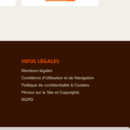
INFOS LÉGALES
Mentions légales
Conditions d'Utilisation et de Navigation
Politique de confidentialité & Cookies
Photos sur le Site et Copyrights
RGPD
baïdjan
-
Açores
-
Bahamas
-
Baléares
-
Bangladesh
-