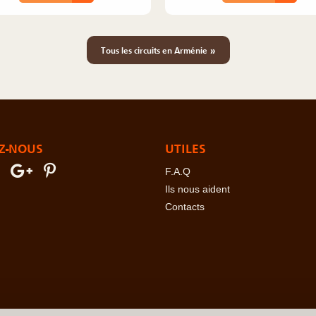
»
Tous les circuits en Arménie
Z-NOUS
UTILES
F.A.Q
Ils nous aident
Contacts
erre
-
Angola
-
Arabie Saoudite
-
Argentine
-
Arménie
-
Australie
-
Azer