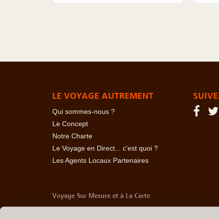
LE VOYAGE AUTREMENT
SUIVE
Qui sommes-nous ?
Le Concept
Notre Charte
Le Voyage en Direct... c'est quoi ?
Les Agents Locaux Partenaires
Voyage Sur Mesure et à La Carte
-
Afrique Du Sud
-
Albanie
-
Algérie
-
Andorre
-
Anglet