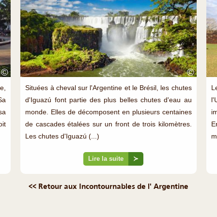
©
©
e,
Situées à cheval sur l'Argentine et le Brésil, les chutes
L
Sa
d'Iguazú font partie des plus belles chutes d'eau au
l
sa
monde. Elles de décomposent en plusieurs centaines
i
it
de cascades étalées sur un front de trois kilomètres.
E
Les chutes d'Iguazú (...)
mi
Lire la suite
≻
<< Retour aux Incontournables de l' Argentine