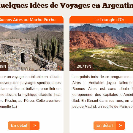
uelques Idées de Voyages en Argenti
Buenos Aires au Machu Picchu
Le Triangle d'Or
19N
20J/19N
©
pour un voyage inoubliable en altitude
Les points forts de ce programme 
couverte des paysages spectaculaires
Aires : Véritable joyau latino-e
iplano chilien et bolivien, pour finir en
Buenos Aires est sans doute 
se devant la mythique citadelle Inca
européenne des capitales d’Amér
u Picchu, au Pérou. Cette aventure
Sud. En flânant dans ses rues, on c
nnelle (...)
peu de Madrid, un souffle de Paris et (.
En détail
≻
En détail
≻