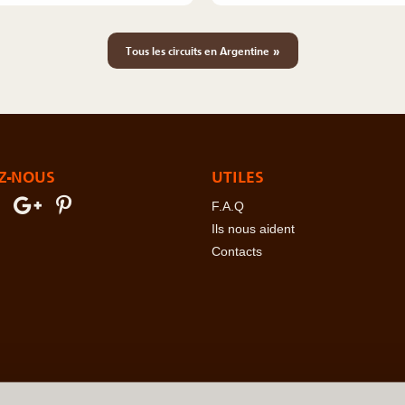
»
Tous les circuits en Argentine
Z-NOUS
UTILES
F.A.Q
Ils nous aident
Contacts
erre
-
Angola
-
Arabie Saoudite
-
Argentine
-
Arménie
-
Australie
-
Azer