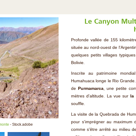
Le Canyon Mult
Profonde vallée de 155 kilomètr
située au nord-ouest de l'Argent
quelques petits villages typique
Bolivie.
Inscrite au patrimoine mond
Humahuaca longe le Rio Grande. O
de
Purmamarca
, une petite c
mètres d'altitude. La vue sur
la
souffle.
La visite de la Quebrada de Hum
pour s'imprégner au maximum du
monte
- Stock.adobe
comme s'être arrêté au milieu de