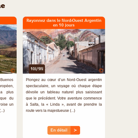
ne
Rayonnez dans le Nord-Ouest Argentin
en 10 jours
10J/9N
©
©
: Buenos
Plongez au cœur d’un Nord-Ouest argentin
uropéen,
spectaculaire, un voyage où chaque étape
la plus
dévoile un tableau naturel plus saisissant
ique du
que le précédent. Votre aventure commence
roise un
à Salta, la « Linda », avant de prendre la
..)
route vers la majestueuse (...)
En détail
≻