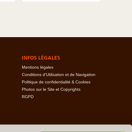
INFOS LÉGALES
Mentions légales
Conditions d'Utilisation et de Navigation
Politique de confidentialité & Cookies
Photos sur le Site et Copyrights
RGPD
baïdjan
-
Açores
-
Bahamas
-
Baléares
-
Bangladesh
-