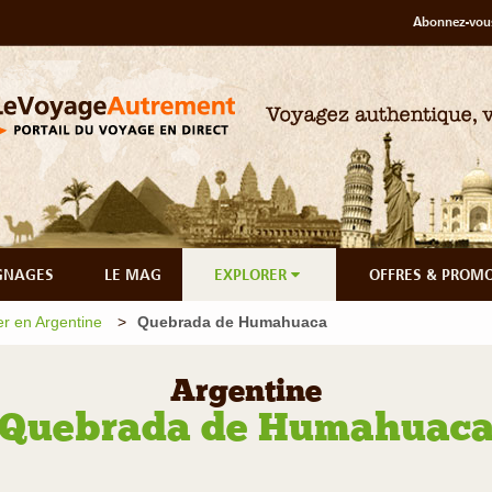
Abonnez-vous
GNAGES
LE MAG
EXPLORER
OFFRES & PROM
r en Argentine
Quebrada de Humahuaca
Argentine
Quebrada de Humahuac