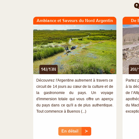
Q
Ambiance et Saveurs du Nord Argentin
De 
14J/13N
20J/
©
Découvrez l'Argentine autrement à travers ce
Partez 
circuit de 14 jours au cœur de la culture et de
à la dé
la gastronomie du pays. Un voyage
de l’Alt
d'immersion totale qui vous offre un aperçu
apothéo
du pays dans ce qu'il a de plus authentique.
du Mach
Tout commence à Buenos (...)
exceptio
En détail
≻