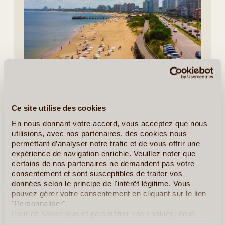
4J/3N
©
Ce circuit de 4 jours vous fera voyager au travers des lieux
les plus sollicités de l’Uruguay : la capitale Montevideo et
Ce site utilise des cookies
Punta del Este, la station balnéaire la plus renommée de
l’Amérique Latine. Un séjour (...)
En nous donnant votre accord, vous acceptez que nous
utilisions, avec nos partenaires, des cookies nous
permettant d’analyser notre trafic et de vous offrir une
En détail
≻
expérience de navigation enrichie. Veuillez noter que
certains de nos partenaires ne demandent pas votre
Magique Uruguay
consentement et sont susceptibles de traiter vos
données selon le principe de l'intérêt légitime. Vous
Découverte de l'Uruguay
pouvez gérer votre consentement en cliquant sur le lien
"Personnaliser".
Autotour en Uruguay, la Suisse d'Amérique du Sud
Pour en savoir plus et paramétrer vos cookies, nous
vous invitons à consulter notre
politique en matière de