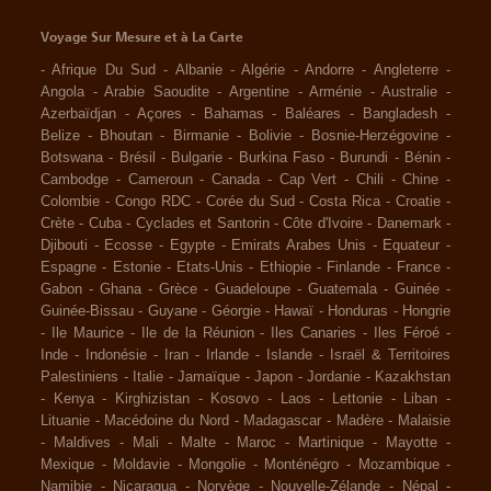
Voyage Sur Mesure et à La Carte
-
Afrique Du Sud
-
Albanie
-
Algérie
-
Andorre
-
Angleterre
-
Angola
-
Arabie Saoudite
-
Argentine
-
Arménie
-
Australie
-
Azerbaïdjan
-
Açores
-
Bahamas
-
Baléares
-
Bangladesh
-
Belize
-
Bhoutan
-
Birmanie
-
Bolivie
-
Bosnie-Herzégovine
-
Botswana
-
Brésil
-
Bulgarie
-
Burkina Faso
-
Burundi
-
Bénin
-
Cambodge
-
Cameroun
-
Canada
-
Cap Vert
-
Chili
-
Chine
-
Colombie
-
Congo RDC
-
Corée du Sud
-
Costa Rica
-
Croatie
-
Crète
-
Cuba
-
Cyclades et Santorin
-
Côte d'Ivoire
-
Danemark
-
Djibouti
-
Ecosse
-
Egypte
-
Emirats Arabes Unis
-
Equateur
-
Espagne
-
Estonie
-
Etats-Unis
-
Ethiopie
-
Finlande
-
France
-
Gabon
-
Ghana
-
Grèce
-
Guadeloupe
-
Guatemala
-
Guinée
-
Guinée-Bissau
-
Guyane
-
Géorgie
-
Hawaï
-
Honduras
-
Hongrie
-
Ile Maurice
-
Ile de la Réunion
-
Iles Canaries
-
Iles Féroé
-
Inde
-
Indonésie
-
Iran
-
Irlande
-
Islande
-
Israël & Territoires
Palestiniens
-
Italie
-
Jamaïque
-
Japon
-
Jordanie
-
Kazakhstan
-
Kenya
-
Kirghizistan
-
Kosovo
-
Laos
-
Lettonie
-
Liban
-
Lituanie
-
Macédoine du Nord
-
Madagascar
-
Madère
-
Malaisie
-
Maldives
-
Mali
-
Malte
-
Maroc
-
Martinique
-
Mayotte
-
Mexique
-
Moldavie
-
Mongolie
-
Monténégro
-
Mozambique
-
Namibie
-
Nicaragua
-
Norvège
-
Nouvelle-Zélande
-
Népal
-