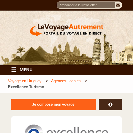
☰
MENU
Voyage en Uruguay
Agences Locales
Excellence Turismo
Je compose mon voyage