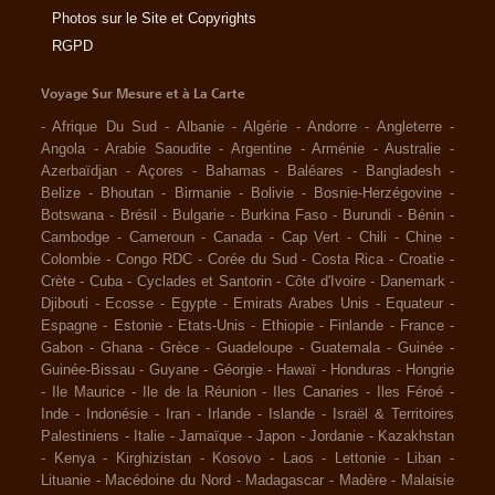
Photos sur le Site et Copyrights
RGPD
Voyage Sur Mesure et à La Carte
-
Afrique Du Sud
-
Albanie
-
Algérie
-
Andorre
-
Angleterre
-
Angola
-
Arabie Saoudite
-
Argentine
-
Arménie
-
Australie
-
Azerbaïdjan
-
Açores
-
Bahamas
-
Baléares
-
Bangladesh
-
Belize
-
Bhoutan
-
Birmanie
-
Bolivie
-
Bosnie-Herzégovine
-
Botswana
-
Brésil
-
Bulgarie
-
Burkina Faso
-
Burundi
-
Bénin
-
Cambodge
-
Cameroun
-
Canada
-
Cap Vert
-
Chili
-
Chine
-
Colombie
-
Congo RDC
-
Corée du Sud
-
Costa Rica
-
Croatie
-
Crète
-
Cuba
-
Cyclades et Santorin
-
Côte d'Ivoire
-
Danemark
-
Djibouti
-
Ecosse
-
Egypte
-
Emirats Arabes Unis
-
Equateur
-
Espagne
-
Estonie
-
Etats-Unis
-
Ethiopie
-
Finlande
-
France
-
Gabon
-
Ghana
-
Grèce
-
Guadeloupe
-
Guatemala
-
Guinée
-
Guinée-Bissau
-
Guyane
-
Géorgie
-
Hawaï
-
Honduras
-
Hongrie
-
Ile Maurice
-
Ile de la Réunion
-
Iles Canaries
-
Iles Féroé
-
Inde
-
Indonésie
-
Iran
-
Irlande
-
Islande
-
Israël & Territoires
Palestiniens
-
Italie
-
Jamaïque
-
Japon
-
Jordanie
-
Kazakhstan
-
Kenya
-
Kirghizistan
-
Kosovo
-
Laos
-
Lettonie
-
Liban
-
Lituanie
-
Macédoine du Nord
-
Madagascar
-
Madère
-
Malaisie