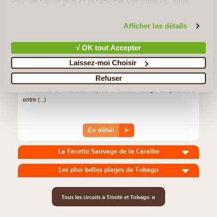
Pour en savoir plus et paramétrer vos cookies, nous
vous invitons à consulter notre
politique en matière de
confidentialité et de cookies
.
Afficher les détails
8J/7N
©
√ OK tout Accepter
Découvrez Tobago en une semaine ! Ce voyage vous emmène à
Laissez-moi Choisir
la rencontre des plus belles plages du pays et vous propose une
Refuser
immersion au cœur de sa nature sauvage. Votre aventure
commence à Charlotteville, un charmant village de pêcheurs
entre (...)
En détail
≻
La Facette Sauvage de la Caraïbe
Les plus belles plages de Tobago
»
Tous les circuits à Trinité et Tobago