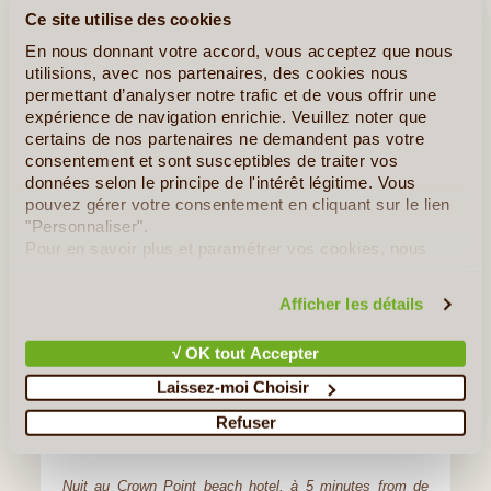
Ce site utilise des cookies
En nous donnant votre accord, vous acceptez que nous
utilisions, avec nos partenaires, des cookies nous
permettant d’analyser notre trafic et de vous offrir une
expérience de navigation enrichie. Veuillez noter que
certains de nos partenaires ne demandent pas votre
consentement et sont susceptibles de traiter vos
données selon le principe de l'intérêt légitime. Vous
pouvez gérer votre consentement en cliquant sur le lien
©
"Personnaliser".
Pour en savoir plus et paramétrer vos cookies, nous
Jour 8
:
Cap sur Tobago!
vous invitons à consulter notre
politique en matière de
Notre chauffeur vous attendra tôt le matin pour vous
confidentialité et de cookies
.
Afficher les détails
conduire à l’aéroport où vous prendrez un avion pour
Tobago
. 25 minute de vol seulement.
√ OK tout Accepter
En chemin, vous passerez par la fameuse plage de
Laissez-moi Choisir
Maracas bay, la plage favorite des habitants de
Port of
Refuser
Spain
.
Nuit au Crown Point beach hotel, à 5 minutes from de