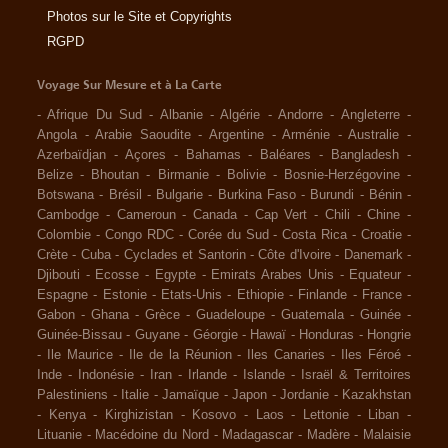
Photos sur le Site et Copyrights
RGPD
Voyage Sur Mesure et à La Carte
-
Afrique Du Sud
-
Albanie
-
Algérie
-
Andorre
-
Angleterre
-
Angola
-
Arabie Saoudite
-
Argentine
-
Arménie
-
Australie
-
Azerbaïdjan
-
Açores
-
Bahamas
-
Baléares
-
Bangladesh
-
Belize
-
Bhoutan
-
Birmanie
-
Bolivie
-
Bosnie-Herzégovine
-
Botswana
-
Brésil
-
Bulgarie
-
Burkina Faso
-
Burundi
-
Bénin
-
Cambodge
-
Cameroun
-
Canada
-
Cap Vert
-
Chili
-
Chine
-
Colombie
-
Congo RDC
-
Corée du Sud
-
Costa Rica
-
Croatie
-
Crète
-
Cuba
-
Cyclades et Santorin
-
Côte d'Ivoire
-
Danemark
-
Djibouti
-
Ecosse
-
Egypte
-
Emirats Arabes Unis
-
Equateur
-
Espagne
-
Estonie
-
Etats-Unis
-
Ethiopie
-
Finlande
-
France
-
Gabon
-
Ghana
-
Grèce
-
Guadeloupe
-
Guatemala
-
Guinée
-
Guinée-Bissau
-
Guyane
-
Géorgie
-
Hawaï
-
Honduras
-
Hongrie
-
Ile Maurice
-
Ile de la Réunion
-
Iles Canaries
-
Iles Féroé
-
Inde
-
Indonésie
-
Iran
-
Irlande
-
Islande
-
Israël & Territoires
Palestiniens
-
Italie
-
Jamaïque
-
Japon
-
Jordanie
-
Kazakhstan
-
Kenya
-
Kirghizistan
-
Kosovo
-
Laos
-
Lettonie
-
Liban
-
Lituanie
-
Macédoine du Nord
-
Madagascar
-
Madère
-
Malaisie