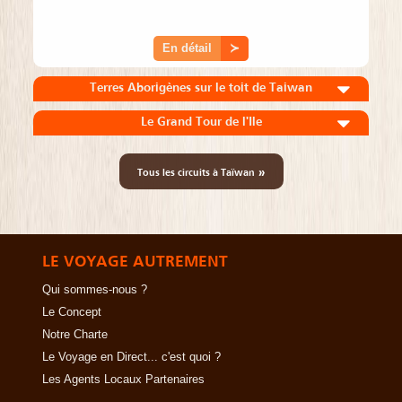
En détail
≻
Terres Aborigènes sur le toit de Taiwan
Le Grand Tour de l'Ile
»
Tous les circuits à Taïwan
LE VOYAGE AUTREMENT
Qui sommes-nous ?
Le Concept
Notre Charte
Le Voyage en Direct... c'est quoi ?
Les Agents Locaux Partenaires