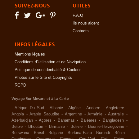
SUIVEZ-NOUS
UTILES
F.A.Q
Ils nous aident
Contacts
INFOS LÉGALES
Mentions légales
Conditions d'Utilisation et de Navigation
Politique de confidentialité & Cookies
Photos sur le Site et Copyrights
RGPD
Voyage Sur Mesure et à La Carte
-
Afrique Du Sud
-
Albanie
-
Algérie
-
Andorre
-
Angleterre
-
Angola
-
Arabie Saoudite
-
Argentine
-
Arménie
-
Australie
-
Azerbaïdjan
-
Açores
-
Bahamas
-
Baléares
-
Bangladesh
-
Belize
-
Bhoutan
-
Birmanie
-
Bolivie
-
Bosnie-Herzégovine
-
Botswana
-
Brésil
-
Bulgarie
-
Burkina Faso
-
Burundi
-
Bénin
-
Cambodge
-
Cameroun
-
Canada
-
Cap Vert
-
Chili
-
Chine
-