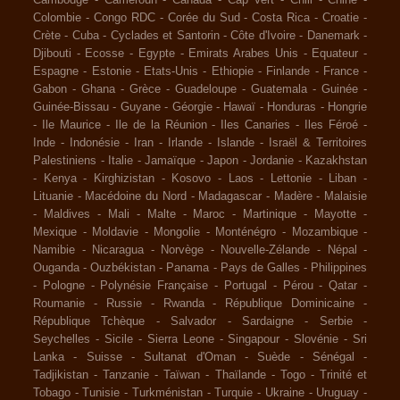
Colombie
-
Congo RDC
-
Corée du Sud
-
Costa Rica
-
Croatie
-
Crète
-
Cuba
-
Cyclades et Santorin
-
Côte d'Ivoire
-
Danemark
-
Djibouti
-
Ecosse
-
Egypte
-
Emirats Arabes Unis
-
Equateur
-
Espagne
-
Estonie
-
Etats-Unis
-
Ethiopie
-
Finlande
-
France
-
Gabon
-
Ghana
-
Grèce
-
Guadeloupe
-
Guatemala
-
Guinée
-
Guinée-Bissau
-
Guyane
-
Géorgie
-
Hawaï
-
Honduras
-
Hongrie
-
Ile Maurice
-
Ile de la Réunion
-
Iles Canaries
-
Iles Féroé
-
Inde
-
Indonésie
-
Iran
-
Irlande
-
Islande
-
Israël & Territoires
Palestiniens
-
Italie
-
Jamaïque
-
Japon
-
Jordanie
-
Kazakhstan
-
Kenya
-
Kirghizistan
-
Kosovo
-
Laos
-
Lettonie
-
Liban
-
Lituanie
-
Macédoine du Nord
-
Madagascar
-
Madère
-
Malaisie
-
Maldives
-
Mali
-
Malte
-
Maroc
-
Martinique
-
Mayotte
-
Mexique
-
Moldavie
-
Mongolie
-
Monténégro
-
Mozambique
-
Namibie
-
Nicaragua
-
Norvège
-
Nouvelle-Zélande
-
Népal
-
Ouganda
-
Ouzbékistan
-
Panama
-
Pays de Galles
-
Philippines
-
Pologne
-
Polynésie Française
-
Portugal
-
Pérou
-
Qatar
-
Roumanie
-
Russie
-
Rwanda
-
République Dominicaine
-
République Tchèque
-
Salvador
-
Sardaigne
-
Serbie
-
Seychelles
-
Sicile
-
Sierra Leone
-
Singapour
-
Slovénie
-
Sri
Lanka
-
Suisse
-
Sultanat d'Oman
-
Suède
-
Sénégal
-
Tadjikistan
-
Tanzanie
-
Taïwan
-
Thaïlande
-
Togo
-
Trinité et
Tobago
-
Tunisie
-
Turkménistan
-
Turquie
-
Ukraine
-
Uruguay
-