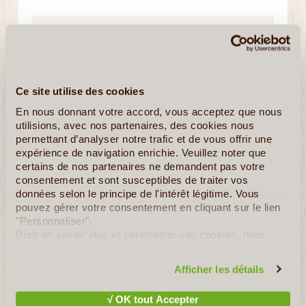
Nom Officiel
Taïwan
Ce site utilise des cookies
Capitale
En nous donnant votre accord, vous acceptez que nous
Taipei
utilisions, avec nos partenaires, des cookies nous
permettant d’analyser notre trafic et de vous offrir une
expérience de navigation enrichie. Veuillez noter que
Principales Villes
certains de nos partenaires ne demandent pas votre
Kaohsiung - Taichung- Tainan - Panchiao - Hsinchu -
consentement et sont susceptibles de traiter vos
Taoyuan
données selon le principe de l'intérêt légitime. Vous
pouvez gérer votre consentement en cliquant sur le lien
"Personnaliser".
Régime Politique
Pour en savoir plus et paramétrer vos cookies, nous
République unitaire à régime semi-présidentiel
vous invitons à consulter notre
politique en matière de
confidentialité et de cookies
.
Afficher les détails
Langue
Mandarin de Taïwan
√ OK tout Accepter