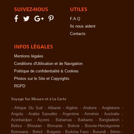
SUIVEZ-NOUS
UTILES
F.A.Q
Ils nous aident
Contacts
INFOS LÉGALES
Mentions légales
Conditions d'Utilisation et de Navigation
Politique de confidentialité & Cookies
Photos sur le Site et Copyrights
RGPD
Voyage Sur Mesure et à La Carte
-
Afrique Du Sud
-
Albanie
-
Algérie
-
Andorre
-
Angleterre
-
Angola
-
Arabie Saoudite
-
Argentine
-
Arménie
-
Australie
-
Azerbaïdjan
-
Açores
-
Bahamas
-
Baléares
-
Bangladesh
-
Belize
-
Bhoutan
-
Birmanie
-
Bolivie
-
Bosnie-Herzégovine
-
Botswana
-
Brésil
-
Bulgarie
-
Burkina Faso
-
Burundi
-
Bénin
-