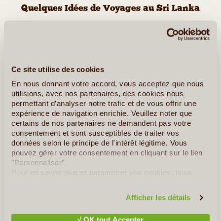
Quelques Idées de Voyages au Sri Lanka
Le Sri Lanka en Famille
Ce site utilise des cookies
En nous donnant votre accord, vous acceptez que nous
utilisions, avec nos partenaires, des cookies nous
permettant d’analyser notre trafic et de vous offrir une
expérience de navigation enrichie. Veuillez noter que
certains de nos partenaires ne demandent pas votre
consentement et sont susceptibles de traiter vos
données selon le principe de l'intérêt légitime. Vous
pouvez gérer votre consentement en cliquant sur le lien
8J/7N
©
"Personnaliser".
Pour en savoir plus et paramétrer vos cookies, nous
Voici un itinéraire pensé pour les familles qui veulent découvrir le
vous invitons à consulter notre
politique en matière de
Sri Lanka à leur rythme, sans courir, mais sans s’ennuyer non
confidentialité et de cookies
.
plus. En 8 jours, vous explorez quelques-uns des plus beaux
Afficher les détails
sites du pays tout en partageant des activités (...)
√ OK tout Accepter