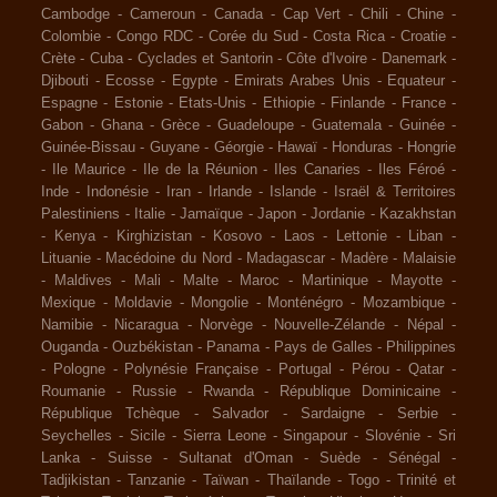
Cambodge
-
Cameroun
-
Canada
-
Cap Vert
-
Chili
-
Chine
-
Colombie
-
Congo RDC
-
Corée du Sud
-
Costa Rica
-
Croatie
-
Crète
-
Cuba
-
Cyclades et Santorin
-
Côte d'Ivoire
-
Danemark
-
Djibouti
-
Ecosse
-
Egypte
-
Emirats Arabes Unis
-
Equateur
-
Espagne
-
Estonie
-
Etats-Unis
-
Ethiopie
-
Finlande
-
France
-
Gabon
-
Ghana
-
Grèce
-
Guadeloupe
-
Guatemala
-
Guinée
-
Guinée-Bissau
-
Guyane
-
Géorgie
-
Hawaï
-
Honduras
-
Hongrie
-
Ile Maurice
-
Ile de la Réunion
-
Iles Canaries
-
Iles Féroé
-
Inde
-
Indonésie
-
Iran
-
Irlande
-
Islande
-
Israël & Territoires
Palestiniens
-
Italie
-
Jamaïque
-
Japon
-
Jordanie
-
Kazakhstan
-
Kenya
-
Kirghizistan
-
Kosovo
-
Laos
-
Lettonie
-
Liban
-
Lituanie
-
Macédoine du Nord
-
Madagascar
-
Madère
-
Malaisie
-
Maldives
-
Mali
-
Malte
-
Maroc
-
Martinique
-
Mayotte
-
Mexique
-
Moldavie
-
Mongolie
-
Monténégro
-
Mozambique
-
Namibie
-
Nicaragua
-
Norvège
-
Nouvelle-Zélande
-
Népal
-
Ouganda
-
Ouzbékistan
-
Panama
-
Pays de Galles
-
Philippines
-
Pologne
-
Polynésie Française
-
Portugal
-
Pérou
-
Qatar
-
Roumanie
-
Russie
-
Rwanda
-
République Dominicaine
-
République Tchèque
-
Salvador
-
Sardaigne
-
Serbie
-
Seychelles
-
Sicile
-
Sierra Leone
-
Singapour
-
Slovénie
-
Sri
Lanka
-
Suisse
-
Sultanat d'Oman
-
Suède
-
Sénégal
-
Tadjikistan
-
Tanzanie
-
Taïwan
-
Thaïlande
-
Togo
-
Trinité et