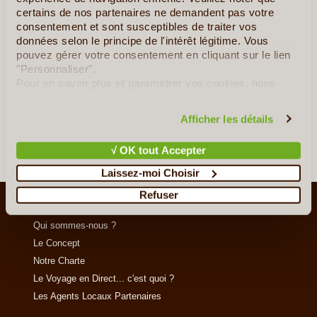
En détail
≻
certains de nos partenaires ne demandent pas votre
consentement et sont susceptibles de traiter vos
Les Classiques du Sri Lanka en Été
données selon le principe de l'intérêt légitime. Vous
pouvez gérer votre consentement en cliquant sur le lien
L’hiver au Sri Lanka en famille
"Personnaliser".
Pour en savoir plus et paramétrer vos cookies, nous
Grand tour du Sri Lanka
vous invitons à consulter notre
politique en matière de
confidentialité et de cookies
.
Afficher les détails
»
Tous les circuits au Sri Lanka
√ OK tout Accepter
Laissez-moi Choisir
Refuser
LE VOYAGE AUTREMENT
Qui sommes-nous ?
Le Concept
Notre Charte
Le Voyage en Direct... c'est quoi ?
Les Agents Locaux Partenaires