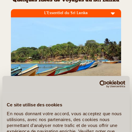
Quelques Idées de Voyages au Sri Lanka
L'Essentiel du Sri Lanka
15J/14N
©
Découvrir le Sri Lanka, c’est plonger dans un univers où l’histoire
Ce site utilise des cookies
millénaire côtoie des paysages de carte postale. Ce voyage de
quinze jours vous emmène au cœur de l’île, à la rencontre de ses
En nous donnant votre accord, vous acceptez que nous
trésors culturels et naturels. Des (...)
utilisions, avec nos partenaires, des cookies nous
permettant d’analyser notre trafic et de vous offrir une
expérience de navigation enrichie. Veuillez noter que