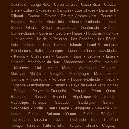
Colombie
-
Congo RDC
-
Corée du Sud
-
Costa Rica
-
Croatie
-
Crète
-
Cuba
-
Cyclades et Santorin
-
Côte d'Ivoire
-
Danemark
-
Djibouti
-
Ecosse
-
Egypte
-
Emirats Arabes Unis
-
Equateur
-
Espagne
-
Estonie
-
Etats-Unis
-
Ethiopie
-
Finlande
-
France
-
Gabon
-
Ghana
-
Grèce
-
Guadeloupe
-
Guatemala
-
Guinée
-
Guinée-Bissau
-
Guyane
-
Géorgie
-
Hawaï
-
Honduras
-
Hongrie
-
Ile Maurice
-
Ile de la Réunion
-
Iles Canaries
-
Iles Féroé
-
Inde
-
Indonésie
-
Iran
-
Irlande
-
Islande
-
Israël & Territoires
Palestiniens
-
Italie
-
Jamaïque
-
Japon
-
Jordanie
-
Kazakhstan
-
Kenya
-
Kirghizistan
-
Kosovo
-
Laos
-
Lettonie
-
Liban
-
Lituanie
-
Macédoine du Nord
-
Madagascar
-
Madère
-
Malaisie
-
Maldives
-
Mali
-
Malte
-
Maroc
-
Martinique
-
Mayotte
-
Mexique
-
Moldavie
-
Mongolie
-
Monténégro
-
Mozambique
-
Namibie
-
Nicaragua
-
Norvège
-
Nouvelle-Zélande
-
Népal
-
Ouganda
-
Ouzbékistan
-
Panama
-
Pays de Galles
-
Philippines
-
Pologne
-
Polynésie Française
-
Portugal
-
Pérou
-
Qatar
-
Roumanie
-
Russie
-
Rwanda
-
République Dominicaine
-
République Tchèque
-
Salvador
-
Sardaigne
-
Serbie
-
Seychelles
-
Sicile
-
Sierra Leone
-
Singapour
-
Slovénie
-
Sri
Lanka
-
Suisse
-
Sultanat d'Oman
-
Suède
-
Sénégal
-
Tadjikistan
-
Tanzanie
-
Taïwan
-
Thaïlande
-
Togo
-
Trinité et
Tobago
-
Tunisie
-
Turkménistan
-
Turquie
-
Ukraine
-
Uruguay
-