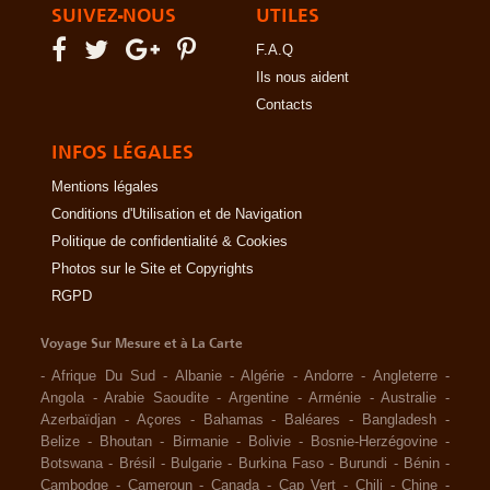
SUIVEZ-NOUS
UTILES
F.A.Q
Ils nous aident
Contacts
INFOS LÉGALES
Mentions légales
Conditions d'Utilisation et de Navigation
Politique de confidentialité & Cookies
Photos sur le Site et Copyrights
RGPD
Voyage Sur Mesure et à La Carte
-
Afrique Du Sud
-
Albanie
-
Algérie
-
Andorre
-
Angleterre
-
Angola
-
Arabie Saoudite
-
Argentine
-
Arménie
-
Australie
-
Azerbaïdjan
-
Açores
-
Bahamas
-
Baléares
-
Bangladesh
-
Belize
-
Bhoutan
-
Birmanie
-
Bolivie
-
Bosnie-Herzégovine
-
Botswana
-
Brésil
-
Bulgarie
-
Burkina Faso
-
Burundi
-
Bénin
-
Cambodge
-
Cameroun
-
Canada
-
Cap Vert
-
Chili
-
Chine
-