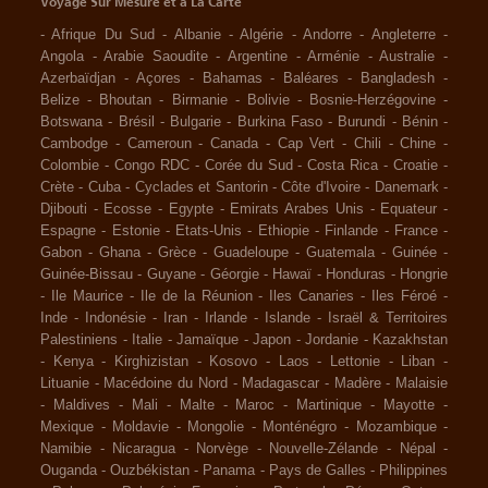
Voyage Sur Mesure et à La Carte
-
Afrique Du Sud
-
Albanie
-
Algérie
-
Andorre
-
Angleterre
-
Angola
-
Arabie Saoudite
-
Argentine
-
Arménie
-
Australie
-
Azerbaïdjan
-
Açores
-
Bahamas
-
Baléares
-
Bangladesh
-
Belize
-
Bhoutan
-
Birmanie
-
Bolivie
-
Bosnie-Herzégovine
-
Botswana
-
Brésil
-
Bulgarie
-
Burkina Faso
-
Burundi
-
Bénin
-
Cambodge
-
Cameroun
-
Canada
-
Cap Vert
-
Chili
-
Chine
-
Colombie
-
Congo RDC
-
Corée du Sud
-
Costa Rica
-
Croatie
-
Crète
-
Cuba
-
Cyclades et Santorin
-
Côte d'Ivoire
-
Danemark
-
Djibouti
-
Ecosse
-
Egypte
-
Emirats Arabes Unis
-
Equateur
-
Espagne
-
Estonie
-
Etats-Unis
-
Ethiopie
-
Finlande
-
France
-
Gabon
-
Ghana
-
Grèce
-
Guadeloupe
-
Guatemala
-
Guinée
-
Guinée-Bissau
-
Guyane
-
Géorgie
-
Hawaï
-
Honduras
-
Hongrie
-
Ile Maurice
-
Ile de la Réunion
-
Iles Canaries
-
Iles Féroé
-
Inde
-
Indonésie
-
Iran
-
Irlande
-
Islande
-
Israël & Territoires
Palestiniens
-
Italie
-
Jamaïque
-
Japon
-
Jordanie
-
Kazakhstan
-
Kenya
-
Kirghizistan
-
Kosovo
-
Laos
-
Lettonie
-
Liban
-
Lituanie
-
Macédoine du Nord
-
Madagascar
-
Madère
-
Malaisie
-
Maldives
-
Mali
-
Malte
-
Maroc
-
Martinique
-
Mayotte
-
Mexique
-
Moldavie
-
Mongolie
-
Monténégro
-
Mozambique
-
Namibie
-
Nicaragua
-
Norvège
-
Nouvelle-Zélande
-
Népal
-
Ouganda
-
Ouzbékistan
-
Panama
-
Pays de Galles
-
Philippines