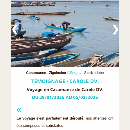
❮
❯
Casamance - Ziguinchor
©Sergey
- Stock.adobe
TÉMOIGNAGE - CAROLE DV.
Voyage en Casamance de Carole DV.
DU 29/01/2025 AU 05/02/2025
Le voyage s'est parfaitement déroulé
, nos attentes ont
été comprises et satisfaites.