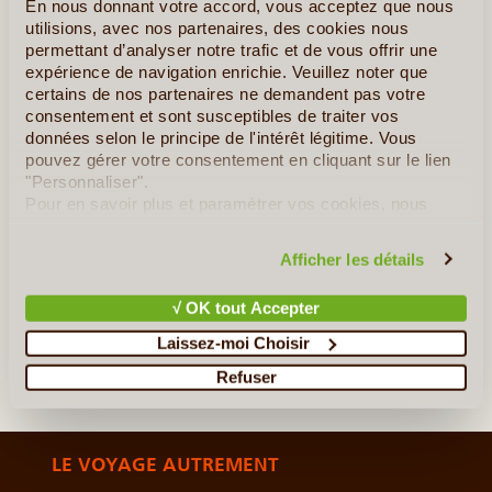
En nous donnant votre accord, vous acceptez que nous
utilisions, avec nos partenaires, des cookies nous
Ce circuit d'une diversité unique vous permettra de faire vos
permettant d’analyser notre trafic et de vous offrir une
premiers pas dans un monde de tradition et de modernisme. Le
expérience de navigation enrichie. Veuillez noter que
spectacle pour les yeux est grandiose par les paysages, les
certains de nos partenaires ne demandent pas votre
ethnies, la cuisine locale, les couleurs et l'atmosphère (...)
consentement et sont susceptibles de traiter vos
données selon le principe de l'intérêt légitime. Vous
pouvez gérer votre consentement en cliquant sur le lien
En détail
≻
"Personnaliser".
Pour en savoir plus et paramétrer vos cookies, nous
La Casamance Secrète
vous invitons à consulter notre
politique en matière de
confidentialité et de cookies
.
Les Merveilles du Sénégal
Afficher les détails
Vers le Pays Bedik & Bassari
√ OK tout Accepter
Laissez-moi Choisir
»
Tous les circuits au Sénégal
Refuser
LE VOYAGE AUTREMENT