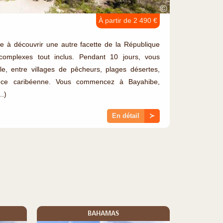
©
À partir de 2 490 €
ite à découvrir une autre facette de la République
complexes tout inclus. Pendant 10 jours, vous
île, entre villages de pêcheurs, plages désertes,
iance caribéenne. Vous commencez à Bayahibe,
..)
En détail
≻
BAHAMAS