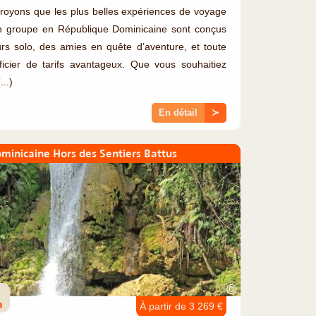
royons que les plus belles expériences de voyage
n groupe en République Dominicaine sont conçus
s solo, des amies en quête d’aventure, et toute
icier de tarifs avantageux. Que vous souhaitiez
..)
En détail
≻
minicaine Hors des Sentiers Battus
©
a
À partir de 3 269 €