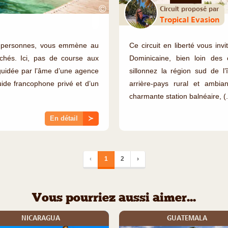
©
Circuit proposé par
Tropical Evasion
2 personnes, vous emmène au
Ce circuit en liberté vous inv
chés. Ici, pas de course aux
Dominicaine, bien loin des 
 guidée par l’âme d’une agence
sillonnez la région sud de l’
ide francophone privé et d’un
arrière-pays rural et amb
charmante station balnéaire, (.
En détail
≻
‹
1
2
›
Vous pourriez aussi aimer...
NICARAGUA
GUATEMALA