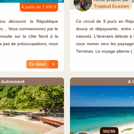
Tropical Evasion
À partir de 2 490 €
era découvrir la République
Ce circuit de 9 jours en Rép
ays… Vous commencerez par le
douce et dépaysante, entre c
ensuite sur la côte Nord à la
naturels. L’itinéraire débute 
us pas de préoccupations, nous
vous mener vers les paysages
Terrenas. Le voyage alterne (..
En détail
≻
e Autrement
A 
10J/9N