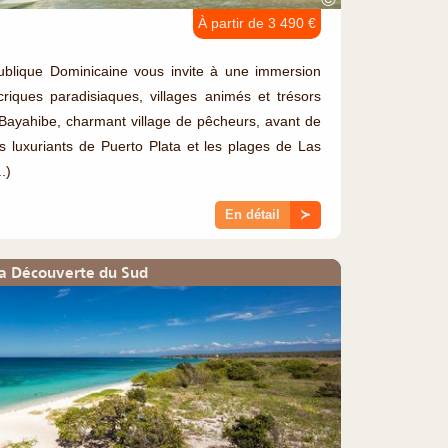
À partir de 3 490 €
ublique Dominicaine vous invite à une immersion
riques paradisiaques, villages animés et trésors
à Bayahibe, charmant village de pêcheurs, avant de
 luxuriants de Puerto Plata et les plages de Las
.)
En détail
≻
la Découverte du Sud