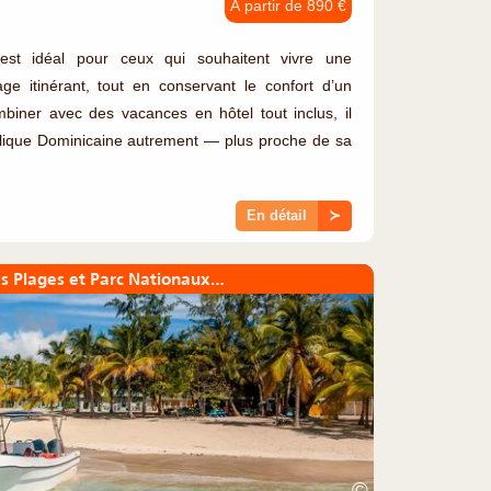
À partir de 890 €
 est idéal pour ceux qui souhaitent vivre une
e itinérant, tout en conservant le confort d’un
mbiner avec des vacances en hôtel tout inclus, il
lique Dominicaine autrement — plus proche de sa
)
En détail
≻
es Plages et Parc Nationaux…
©