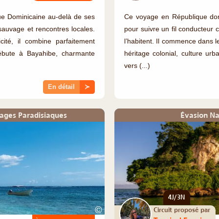
ique Dominicaine au-delà de ses
Ce voyage en République domi
 sauvage et rencontres locales.
pour suivre un fil conducteur 
ité, il combine parfaitement
l’habitent. Il commence dans 
 débute à Bayahibe, charmante
héritage colonial, culture urba
vers (...)
En détail
≻
lages Paradisiaques
Évasion Na
4J/3N
©
Circuit proposé par