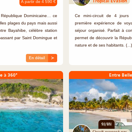
Tropical Evasion
À partir de 4 590 €
a République Dominicaine… ce
Ce mini-circuit de 4 jours
belles plages du pays mais aussi
première expérience de voyag
tre Bayahibe, célèbre station
séjour organisé. Parfait à co
passant par Saint Domingue et
permet de découvrir la Répub
nature et de ses habitants. (...
En détail
≻
e à 360°
Entre Bell
9J/8N
©
Circuit proposé par