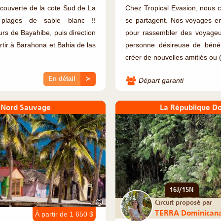
écouverte de la cote Sud de La
Chez Tropical Evasion, nous c
 plages de sable blanc !!
se partagent. Nos voyages e
rs de Bayahibe, puis direction
pour rassembler des voyageur
rtir à Barahona et Bahia de las
personne désireuse de bénéf
créer de nouvelles amitiés ou (.
En détail
≻
Départ garanti
t Nord Sauvage
La République Do
16J/15N
©
Circuit proposé par
TERRA Dominican
À partir de 1 650 $