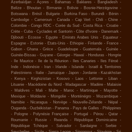
Azerbaïdjan
-
Açores
-
Bahamas
-
Baléares
-
Bangladesh
-
Belize
-
Bhoutan
-
Birmanie
-
Bolivie
-
Bosnie-Herzégovine
-
Botswana
-
Brésil
-
Bulgarie
-
Burkina Faso
-
Burundi
-
Bénin
-
Cambodge
-
Cameroun
-
Canada
-
Cap Vert
-
Chili
-
Chine
-
Colombie
-
Congo RDC
-
Corée du Sud
-
Costa Rica
-
Croatie
-
Crète
-
Cuba
-
Cyclades et Santorin
-
Côte d'Ivoire
-
Danemark
-
Djibouti
-
Ecosse
-
Egypte
-
Emirats Arabes Unis
-
Equateur
-
Espagne
-
Estonie
-
Etats-Unis
-
Ethiopie
-
Finlande
-
France
-
Gabon
-
Ghana
-
Grèce
-
Guadeloupe
-
Guatemala
-
Guinée
-
Guinée-Bissau
-
Guyane
-
Géorgie
-
Hawaï
-
Honduras
-
Hongrie
-
Ile Maurice
-
Ile de la Réunion
-
Iles Canaries
-
Iles Féroé
-
Inde
-
Indonésie
-
Iran
-
Irlande
-
Islande
-
Israël & Territoires
Palestiniens
-
Italie
-
Jamaïque
-
Japon
-
Jordanie
-
Kazakhstan
-
Kenya
-
Kirghizistan
-
Kosovo
-
Laos
-
Lettonie
-
Liban
-
Lituanie
-
Macédoine du Nord
-
Madagascar
-
Madère
-
Malaisie
-
Maldives
-
Mali
-
Malte
-
Maroc
-
Martinique
-
Mayotte
-
Mexique
-
Moldavie
-
Mongolie
-
Monténégro
-
Mozambique
-
Namibie
-
Nicaragua
-
Norvège
-
Nouvelle-Zélande
-
Népal
-
Ouganda
-
Ouzbékistan
-
Panama
-
Pays de Galles
-
Philippines
-
Pologne
-
Polynésie Française
-
Portugal
-
Pérou
-
Qatar
-
Roumanie
-
Russie
-
Rwanda
-
République Dominicaine
-
République Tchèque
-
Salvador
-
Sardaigne
-
Serbie
-
Seychelles
-
Sicile
-
Sierra Leone
-
Singapour
-
Slovénie
-
Sri