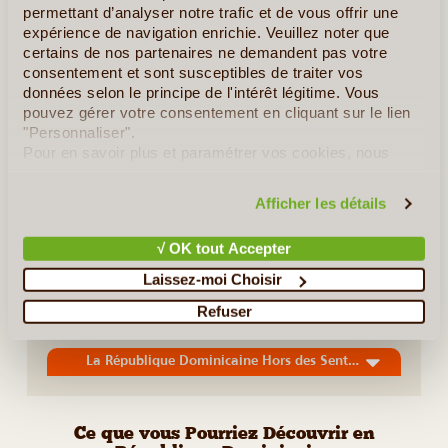
permettant d’analyser notre trafic et de vous offrir une
expérience de navigation enrichie. Veuillez noter que
certains de nos partenaires ne demandent pas votre
consentement et sont susceptibles de traiter vos
données selon le principe de l'intérêt légitime. Vous
pouvez gérer votre consentement en cliquant sur le lien
"Personnaliser".
Pour en savoir plus et paramétrer vos cookies, nous
12J/11N
©
vous invitons à consulter notre
politique en matière de
confidentialité et de cookies
.
Ce voyage en petit groupe, pensé pour 4 à 12 personnes,
Afficher les détails
vous emmène au cœur d’une République dominicaine loin
des clichés. Ici, pas de course aux “incontournables”, mais
√ OK tout Accepter
une immersion patiente, guidée par (...)
Laissez-moi Choisir
Refuser
En détail
≻
La République Dominicaine Hors des Sentiers Battus
Ce que vous Pourriez Découvrir en