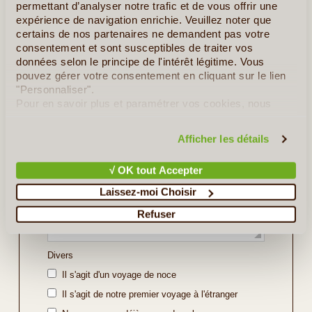
permettant d’analyser notre trafic et de vous offrir une
Indiquez ici les régions ou sites que vous souhaitez
expérience de navigation enrichie. Veuillez noter que
découvrir ou bien l'itinéraire souhaité (soyez le plus
certains de nos partenaires ne demandent pas votre
précis possible).
consentement et sont susceptibles de traiter vos
données selon le principe de l'intérêt légitime. Vous
pouvez gérer votre consentement en cliquant sur le lien
"Personnaliser".
Pour en savoir plus et paramétrer vos cookies, nous
vous invitons à consulter notre
politique en matière de
confidentialité et de cookies
.
Afficher les détails
√ OK tout Accepter
Laissez-moi Choisir
Refuser
Divers
Il s'agit d'un voyage de noce
Il s'agit de notre premier voyage à l'étranger