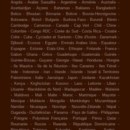
Angola
-
Arabie Saoudite
-
Argentine
-
Arménie
-
Australie
-
Azerbaïdjan
-
Açores
-
Bahamas
-
Baléares
-
Bangladesh
-
Belize
-
Bhoutan
-
Birmanie
-
Bolivie
-
Bosnie-Herzégovine
-
Botswana
-
Brésil
-
Bulgarie
-
Burkina Faso
-
Burundi
-
Bénin
-
Cambodge
-
Cameroun
-
Canada
-
Cap Vert
-
Chili
-
Chine
-
Colombie
-
Congo RDC
-
Corée du Sud
-
Costa Rica
-
Croatie
-
Crète
-
Cuba
-
Cyclades et Santorin
-
Côte d'Ivoire
-
Danemark
-
Djibouti
-
Ecosse
-
Egypte
-
Emirats Arabes Unis
-
Equateur
-
Espagne
-
Estonie
-
Etats-Unis
-
Ethiopie
-
Finlande
-
France
-
Gabon
-
Ghana
-
Grèce
-
Guadeloupe
-
Guatemala
-
Guinée
-
Guinée-Bissau
-
Guyane
-
Géorgie
-
Hawaï
-
Honduras
-
Hongrie
-
Ile Maurice
-
Ile de la Réunion
-
Iles Canaries
-
Iles Féroé
-
Inde
-
Indonésie
-
Iran
-
Irlande
-
Islande
-
Israël & Territoires
Palestiniens
-
Italie
-
Jamaïque
-
Japon
-
Jordanie
-
Kazakhstan
-
Kenya
-
Kirghizistan
-
Kosovo
-
Laos
-
Lettonie
-
Liban
-
Lituanie
-
Macédoine du Nord
-
Madagascar
-
Madère
-
Malaisie
-
Maldives
-
Mali
-
Malte
-
Maroc
-
Martinique
-
Mayotte
-
Mexique
-
Moldavie
-
Mongolie
-
Monténégro
-
Mozambique
-
Namibie
-
Nicaragua
-
Norvège
-
Nouvelle-Zélande
-
Népal
-
Ouganda
-
Ouzbékistan
-
Panama
-
Pays de Galles
-
Philippines
-
Pologne
-
Polynésie Française
-
Portugal
-
Pérou
-
Qatar
-
Roumanie
-
Russie
-
Rwanda
-
République Dominicaine
-