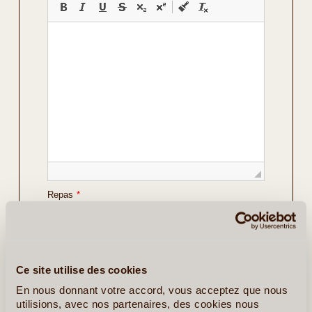
Repas
*
Vos Préférences
Avec Guide
Ce site utilise des cookies
Avec Voiture de Location
En nous donnant votre accord, vous acceptez que nous
utilisions, avec nos partenaires, des cookies nous
Détails sur le voyage envisagé
*