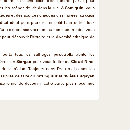
 moderne et cosmopolite, c’est l’endroit parfait pour
irer les scènes de vie dans la rue. A
Camiguin
, vous
cades et des sources chaudes dissimulées au cœur
ndroit idéal pour prendre un petit bain entre deux
’une expérience vraiment authentique, rendez-vous
t pour découvrir l’histoire et la diversité ethnique de
orte tous les suffrages puisqu’elle abrite les
Direction
Siargao
pour vous frotter au
Cloud Nine
,
s de la région. Toujours dans l’eau mais dans les
ssibilité de faire du
rafting sur la rivière Cagayan
nsationnel de découvrir cette partie plus méconnue