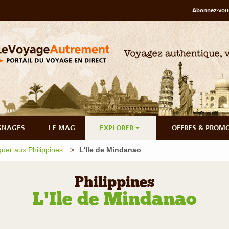
Abonnez-vous
GNAGES
LE MAG
EXPLORER
OFFRES & PROM
er aux Philippines
L'Ile de Mindanao
Philippines
L'Ile de Mindanao