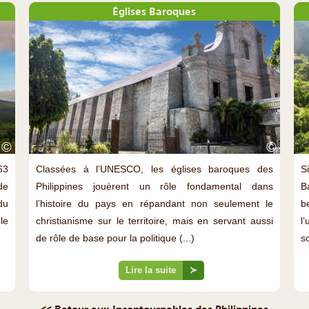
Églises Baroques
©
©
63
Classées à l’UNESCO, les églises baroques des
S
de
Philippines jouèrent un rôle fondamental dans
B
du
l’histoire du pays en répandant non seulement le
b
le
christianisme sur le territoire, mais en servant aussi
l
de rôle de base pour la politique (...)
s
Lire la suite
≻