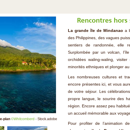
Rencontres hors 
La grande île de Mindanao
a b
des Philippines, des vagues puis
sentiers de randonnée, elle r
Surplombée par un volcan, l’île
orchidées waling-waling, visite
minorités ethniques et plonger au
Les nombreuses cultures et tradi
encore présentes ici, et vous aur
de votre séjour. Les célébrations
propre langue, le sourire des h
région. Encore assez peu habitué
un accueil mémorable aux voyage
re-plan
©Whitcomberd
- Stock.adobe
Pour profiter de l’animation de 