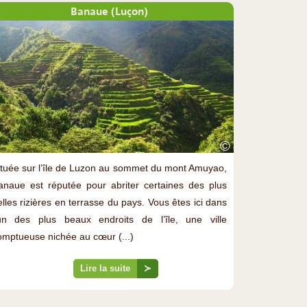
Banaue (Luçon)
©
ituée sur l’île de Luzon au sommet du mont Amuyao,
anaue est réputée pour abriter certaines des plus
elles rizières en terrasse du pays. Vous êtes ici dans
’un des plus beaux endroits de l’île, une ville
omptueuse nichée au cœur (...)
Lire la suite
≻