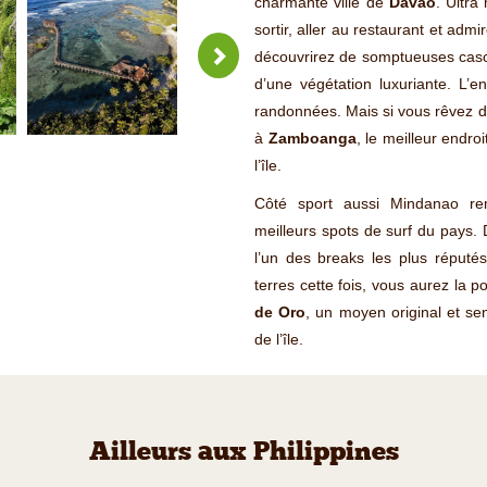
charmante ville de
Davao
. Ultra
sortir, aller au restaurant et adm
découvrirez de somptueuses cas
d’une végétation luxuriante. L’e
randonnées. Mais si vous rêvez d
à
Zamboanga
, le meilleur endroi
l’île.
Côté sport aussi Mindanao remp
meilleurs spots de surf du pays. 
l’un des breaks les plus réputé
terres cette fois, vous aurez la po
de Oro
, un moyen original et se
de l’île.
Ailleurs aux Philippines