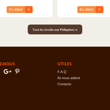
En détail
≻
En détail
≻
»
Tous les circuits aux Philippines
Z-NOUS
UTILES
F.A.Q
Ils nous aident
Contacts