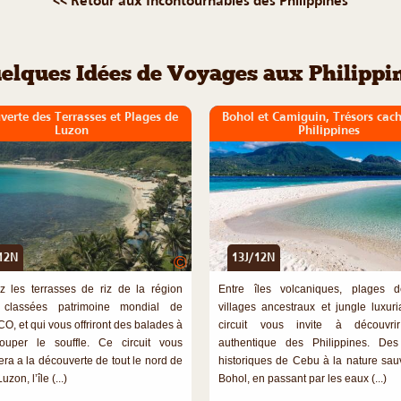
<< Retour aux Incontournables des Philippines
elques Idées de Voyages aux Philippi
verte des Terrasses et Plages de
Bohol et Camiguin, Trésors cach
Luzon
Philippines
12N
13J/12N
©
z les terrasses de riz de la région
Entre îles volcaniques, plages d
, classées patrimoine mondial de
villages ancestraux et jungle luxuri
O, et qui vous offriront des balades à
circuit vous invite à découvri
ouper le souffle. Ce circuit vous
authentique des Philippines. Des
a a la découverte de tout le nord de
historiques de Cebu à la nature sa
Luzon, l’île (...)
Bohol, en passant par les eaux (...)