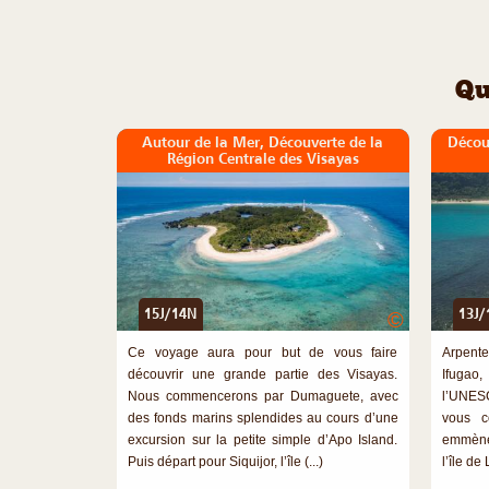
Qu
Autour de la Mer, Découverte de la
Décou
Région Centrale des Visayas
15J/14N
13J/
©
Ce voyage aura pour but de vous faire
Arpente
découvrir une grande partie des Visayas.
Ifugao
Nous commencerons par Dumaguete, avec
l’UNESC
des fonds marins splendides au cours d’une
vous c
excursion sur la petite simple d’Apo Island.
emmèner
Puis départ pour Siquijor, l’île (...)
l’île de 