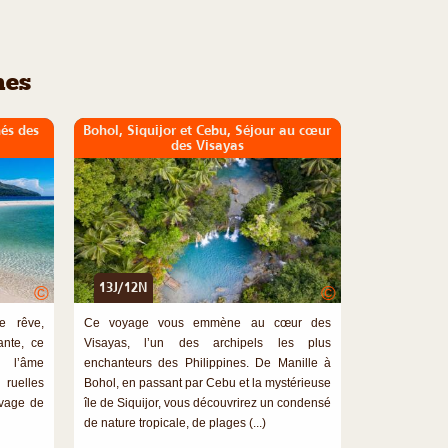
nes
és des
Bohol, Siquijor et Cebu, Séjour au cœur
des Visayas
13J/12N
©
©
e rêve,
Ce voyage vous emmène au cœur des
ante, ce
Visayas, l’un des archipels les plus
r l’âme
enchanteurs des Philippines. De Manille à
 ruelles
Bohol, en passant par Cebu et la mystérieuse
uvage de
île de Siquijor, vous découvrirez un condensé
de nature tropicale, de plages (...)