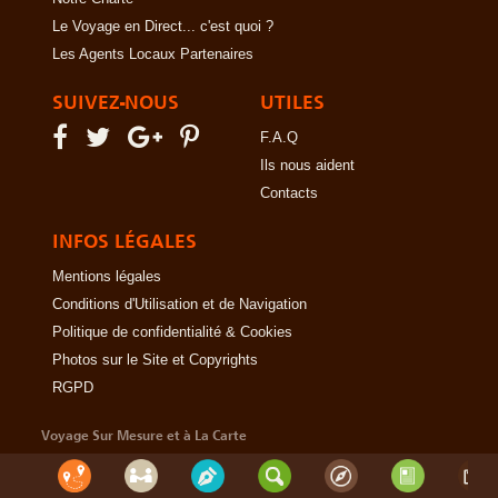
Le Voyage en Direct... c'est quoi ?
Les Agents Locaux Partenaires
SUIVEZ-NOUS
UTILES
F.A.Q
Ils nous aident
Contacts
INFOS LÉGALES
Mentions légales
Conditions d'Utilisation et de Navigation
Politique de confidentialité & Cookies
Photos sur le Site et Copyrights
RGPD
Voyage Sur Mesure et à La Carte
-
Afrique Du Sud
-
Albanie
-
Algérie
-
Andorre
-
Angleterre
-
Angola
-
Arabie Saoudite
-
Argentine
-
Arménie
-
Australie
-