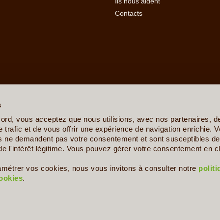
Ils nous aident
Contacts
erre
-
Angola
-
Arabie Saoudite
-
Argentine
-
Arménie
-
Australie
-
Azer
ovine
-
Botswana
-
Brésil
-
Bulgarie
-
Burkina Faso
-
Burundi
-
Bénin
s
sta Rica
-
Croatie
-
Crète
-
Cuba
-
Cyclades et Santorin
-
Côte d'Ivo
nis
-
Ethiopie
-
Finlande
-
France
-
Gabon
-
Ghana
-
Grèce
-
Guadelo
ord, vous acceptez que nous utilisions, avec nos partenaires, 
-
Ile de la Réunion
-
Iles Canaries
-
Iles Féroé
-
Inde
-
Indonésie
-
Ira
 trafic et de vous offrir une expérience de navigation enrichie. V
Kenya
-
Kirghizistan
-
Kosovo
-
Laos
-
Lettonie
-
Liban
-
Lituanie
-
Ma
es ne demandent pas votre consentement et sont susceptibles de 
e
-
Mexique
-
Moldavie
-
Mongolie
-
Monténégro
-
Mozambique
-
Namib
de l'intérêt légitime. Vous pouvez gérer votre consentement en cl
s
-
Philippines
-
Pologne
-
Polynésie Française
-
Portugal
-
Pérou
aigne
-
Serbie
-
Seychelles
-
Sicile
-
Sierra Leone
-
Singapour
-
Slov
amétrer vos cookies, nous vous invitons à consulter notre
polit
nde
-
Togo
-
Trinité et Tobago
-
Tunisie
-
Turkménistan
-
Turquie
-
U
cookies
.
Copyright © 2009 - 2026 - Le Voyage Autrement - Tous droits réservés