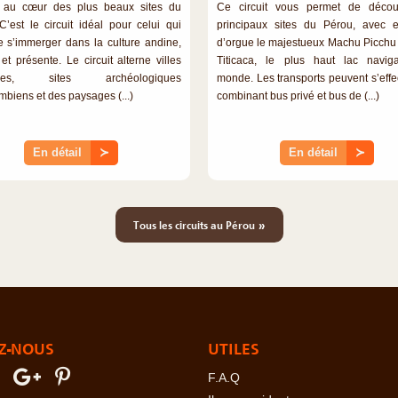
 au cœur des plus beaux sites du
Ce circuit vous permet de découv
C’est le circuit idéal pour celui qui
principaux sites du Pérou, avec 
e s’immerger dans la culture andine,
d’orgue le majestueux Machu Picchu e
et présente. Le circuit alterne villes
Titicaca, le plus haut lac navig
iales, sites archéologiques
monde. Les transports peuvent s’effe
mbiens et des paysages (...)
combinant bus privé et bus de (...)
En détail
≻
En détail
≻
»
Tous les circuits au Pérou
Z-NOUS
UTILES
F.A.Q