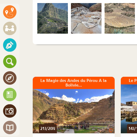
La Magie des Andes du Pérou A la
Le P
Bolivie...
21J/20N
14J/
©