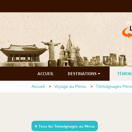
ACCUEIL
DESTINATIONS
TÉMOI
Accueil
Voyage au Pérou
Témoignages Péro
«
Tous les Témoignages au Pérou