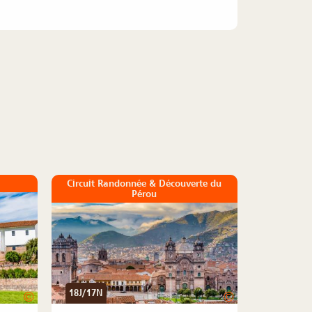
Circuit Randonnée & Découverte du
Pérou
18J/17N
©
©