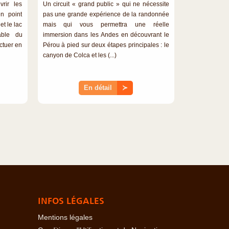
rir les
Un circuit « grand public » qui ne nécessite
en point
pas une grande expérience de la randonnée
t le lac
mais qui vous permettra une réelle
able du
immersion dans les Andes en découvrant le
ctuer en
Pérou à pied sur deux étapes principales : le
canyon de Colca et les (...)
En détail
≻
INFOS LÉGALES
Mentions légales