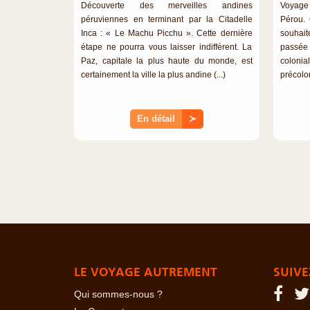
Découverte des merveilles andines
Voyage
péruviennes en terminant par la Citadelle
Pérou. 
Inca : « Le Machu Picchu ». Cette dernière
souhait
étape ne pourra vous laisser indifférent. La
passée 
Paz, capitale la plus haute du monde, est
colon
certainement la ville la plus andine (...)
précolo
En détail
≻
LE VOYAGE AUTREMENT
SUIVE
Qui sommes-nous ?