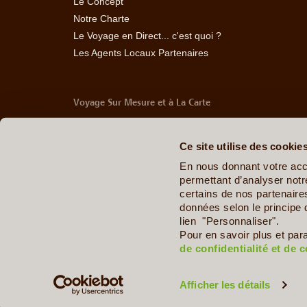
Le Concept
Notre Charte
Le Voyage en Direct... c'est quoi ?
Les Agents Locaux Partenaires
Voyage Sur Mesure et à La Carte
-
Afrique Du Sud
-
Albanie
-
Algérie
-
Andorre
-
Anglet
Belize
-
Bhoutan
-
Birmanie
-
Bolivie
-
Bosnie-Herzég
Ce site utilise des cookie
Chine
-
Colombie
-
Congo RDC
-
Corée du Sud
-
Co
Arabes Unis
-
Equateur
-
Espagne
-
Estonie
-
Etats-U
En nous donnant votre acc
Géorgie
-
Hawaï
-
Honduras
-
Hongrie
-
Ile Maurice
permettant d’analyser notre
Italie
-
Jamaïque
-
Japon
-
Jordanie
-
Kazakhstan
-
certains de nos partenair
Maldives
-
Mali
-
Malte
-
Maroc
-
Martinique
-
Mayott
données selon le principe 
Ouganda
-
Ouzbékistan
-
Panama
-
Pays de Galle
lien "Personnaliser".
Dominicaine
-
République Tchèque
-
Salvador
-
Sard
Pour en savoir plus et par
Sénégal
-
Tadjikistan
-
Tanzanie
-
Taïwan
-
Thaïla
de confidentialité et de 
Zimbabwe
Afficher les détails