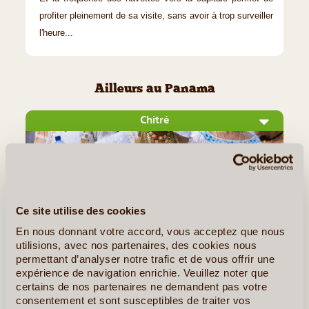
profiter pleinement de sa visite, sans avoir à trop surveiller
l'heure...
Ailleurs au Panama
Chitré
Ce site utilise des cookies
En nous donnant votre accord, vous acceptez que nous
utilisions, avec nos partenaires, des cookies nous
permettant d’analyser notre trafic et de vous offrir une
expérience de navigation enrichie. Veuillez noter que
©
certains de nos partenaires ne demandent pas votre
consentement et sont susceptibles de traiter vos
La charmante capitale de la péninsule d'Azuero Avec ses 80