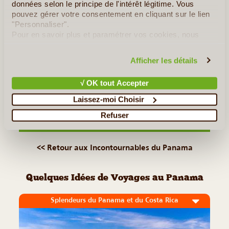
données selon le principe de l'intérêt légitime. Vous
000 habitants, Chitré est la plus grande ville de la péninsule
pouvez gérer votre consentement en cliquant sur le lien
d'Azuero. C'est aussi l'une des plus anciennes cités
"Personnaliser".
Pour en savoir plus et paramétrer vos cookies, nous
panaméennes, les Espagnols s'y étant installés dès 1558,
vous invitons à consulter notre
politique en matière de
même si (...)
confidentialité et de cookies
.
Afficher les détails
Lire la suite
≻
√ OK tout Accepter
Laissez-moi Choisir
Canal de Panama
Refuser
Portobelo
<< Retour aux Incontournables du Panama
Quelques Idées de Voyages au Panama
Splendeurs du Panama et du Costa Rica