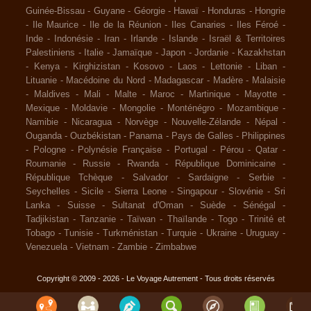
Guinée-Bissau
-
Guyane
-
Géorgie
-
Hawaï
-
Honduras
-
Hongrie
-
Ile Maurice
-
Ile de la Réunion
-
Iles Canaries
-
Iles Féroé
-
Inde
-
Indonésie
-
Iran
-
Irlande
-
Islande
-
Israël & Territoires
Palestiniens
-
Italie
-
Jamaïque
-
Japon
-
Jordanie
-
Kazakhstan
-
Kenya
-
Kirghizistan
-
Kosovo
-
Laos
-
Lettonie
-
Liban
-
Lituanie
-
Macédoine du Nord
-
Madagascar
-
Madère
-
Malaisie
-
Maldives
-
Mali
-
Malte
-
Maroc
-
Martinique
-
Mayotte
-
Mexique
-
Moldavie
-
Mongolie
-
Monténégro
-
Mozambique
-
Namibie
-
Nicaragua
-
Norvège
-
Nouvelle-Zélande
-
Népal
-
Ouganda
-
Ouzbékistan
-
Panama
-
Pays de Galles
-
Philippines
-
Pologne
-
Polynésie Française
-
Portugal
-
Pérou
-
Qatar
-
Roumanie
-
Russie
-
Rwanda
-
République Dominicaine
-
République Tchèque
-
Salvador
-
Sardaigne
-
Serbie
-
Seychelles
-
Sicile
-
Sierra Leone
-
Singapour
-
Slovénie
-
Sri
Lanka
-
Suisse
-
Sultanat d'Oman
-
Suède
-
Sénégal
-
Tadjikistan
-
Tanzanie
-
Taïwan
-
Thaïlande
-
Togo
-
Trinité et
Tobago
-
Tunisie
-
Turkménistan
-
Turquie
-
Ukraine
-
Uruguay
-
Venezuela
-
Vietnam
-
Zambie
-
Zimbabwe
Copyright © 2009 - 2026 - Le Voyage Autrement - Tous droits réservés