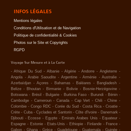
INFOS LÉGALES
Mentions légales
Conditions d'Utilisation et de Navigation
Politique de confidentialité & Cookies
Photos sur le Site et Copyrights
RGPD
Voyage Sur Mesure et à La Carte
-
Afrique Du Sud
-
Albanie
-
Algérie
-
Andorre
-
Angleterre
-
Angola
-
Arabie Saoudite
-
Argentine
-
Arménie
-
Australie
-
Azerbaïdjan
-
Açores
-
Bahamas
-
Baléares
-
Bangladesh
-
Belize
-
Bhoutan
-
Birmanie
-
Bolivie
-
Bosnie-Herzégovine
-
Botswana
-
Brésil
-
Bulgarie
-
Burkina Faso
-
Burundi
-
Bénin
-
Cambodge
-
Cameroun
-
Canada
-
Cap Vert
-
Chili
-
Chine
-
Colombie
-
Congo RDC
-
Corée du Sud
-
Costa Rica
-
Croatie
-
Crète
-
Cuba
-
Cyclades et Santorin
-
Côte d'Ivoire
-
Danemark
-
Djibouti
-
Ecosse
-
Egypte
-
Emirats Arabes Unis
-
Equateur
-
Espagne
-
Estonie
-
Etats-Unis
-
Ethiopie
-
Finlande
-
France
-
Gabon
-
Ghana
-
Grèce
-
Guadeloupe
-
Guatemala
-
Guinée
-