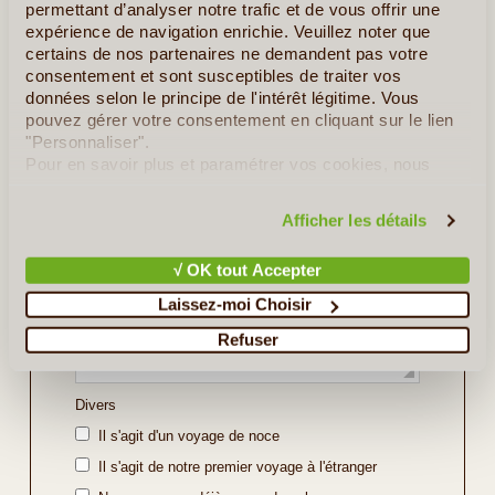
permettant d’analyser notre trafic et de vous offrir une
Indiquez ici les régions ou sites que vous souhaitez
expérience de navigation enrichie. Veuillez noter que
découvrir ou bien l'itinéraire souhaité (soyez le plus
certains de nos partenaires ne demandent pas votre
précis possible).
consentement et sont susceptibles de traiter vos
données selon le principe de l'intérêt légitime. Vous
pouvez gérer votre consentement en cliquant sur le lien
"Personnaliser".
Pour en savoir plus et paramétrer vos cookies, nous
vous invitons à consulter notre
politique en matière de
confidentialité et de cookies
.
Afficher les détails
√ OK tout Accepter
Laissez-moi Choisir
Refuser
Divers
Il s'agit d'un voyage de noce
Il s'agit de notre premier voyage à l'étranger