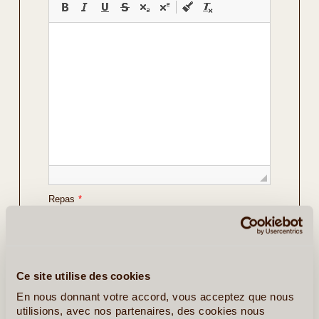
Repas
*
Vos Préférences
Avec Guide
Ce site utilise des cookies
Avec Voiture de Location
En nous donnant votre accord, vous acceptez que nous
utilisions, avec nos partenaires, des cookies nous
Détails sur le voyage envisagé
*