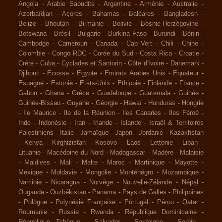
Angola
-
Arabie Saoudite
-
Argentine
-
Arménie
-
Australie
-
Azerbaïdjan
-
Açores
-
Bahamas
-
Baléares
-
Bangladesh
-
Belize
-
Bhoutan
-
Birmanie
-
Bolivie
-
Bosnie-Herzégovine
-
Botswana
-
Brésil
-
Bulgarie
-
Burkina Faso
-
Burundi
-
Bénin
-
Cambodge
-
Cameroun
-
Canada
-
Cap Vert
-
Chili
-
Chine
-
Colombie
-
Congo RDC
-
Corée du Sud
-
Costa Rica
-
Croatie
-
Crète
-
Cuba
-
Cyclades et Santorin
-
Côte d'Ivoire
-
Danemark
-
Djibouti
-
Ecosse
-
Egypte
-
Emirats Arabes Unis
-
Equateur
-
Espagne
-
Estonie
-
Etats-Unis
-
Ethiopie
-
Finlande
-
France
-
Gabon
-
Ghana
-
Grèce
-
Guadeloupe
-
Guatemala
-
Guinée
-
Guinée-Bissau
-
Guyane
-
Géorgie
-
Hawaï
-
Honduras
-
Hongrie
-
Ile Maurice
-
Ile de la Réunion
-
Iles Canaries
-
Iles Féroé
-
Inde
-
Indonésie
-
Iran
-
Irlande
-
Islande
-
Israël & Territoires
Palestiniens
-
Italie
-
Jamaïque
-
Japon
-
Jordanie
-
Kazakhstan
-
Kenya
-
Kirghizistan
-
Kosovo
-
Laos
-
Lettonie
-
Liban
-
Lituanie
-
Macédoine du Nord
-
Madagascar
-
Madère
-
Malaisie
-
Maldives
-
Mali
-
Malte
-
Maroc
-
Martinique
-
Mayotte
-
Mexique
-
Moldavie
-
Mongolie
-
Monténégro
-
Mozambique
-
Namibie
-
Nicaragua
-
Norvège
-
Nouvelle-Zélande
-
Népal
-
Ouganda
-
Ouzbékistan
-
Panama
-
Pays de Galles
-
Philippines
-
Pologne
-
Polynésie Française
-
Portugal
-
Pérou
-
Qatar
-
Roumanie
-
Russie
-
Rwanda
-
République Dominicaine
-