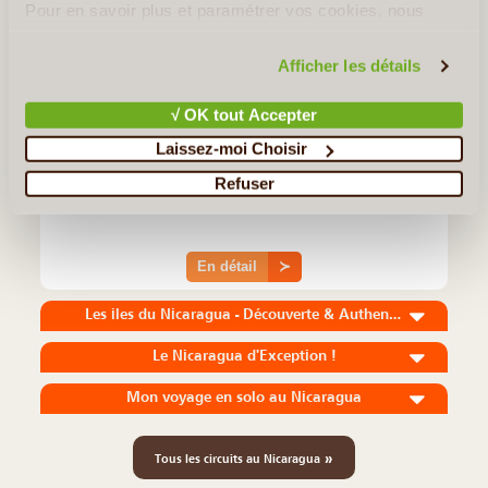
Pour en savoir plus et paramétrer vos cookies, nous
vous invitons à consulter notre
politique en matière de
confidentialité et de cookies
.
Afficher les détails
10J/9N
©
√ OK tout Accepter
Le mot de Delphine … Ce monde a besoin de leaders
Laissez-moi Choisir
conscients, d'initiateurs, de personnes inspirantes. Si tu es prêt à
t'ouvrir à l'infinité des possibles, ce voyage est fait pour toi ! Nous
Refuser
allons changer de décor, direction le Nicaragua (...)
En détail
≻
Les iles du Nicaragua - Découverte & Authenticité
Le Nicaragua d'Exception !
Mon voyage en solo au Nicaragua
»
Tous les circuits au Nicaragua