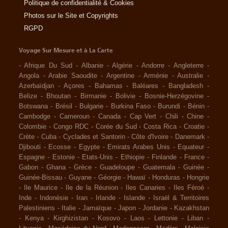
Politique de confidentialité & Cookies
Photos sur le Site et Copyrights
RGPD
Voyage Sur Mesure et à La Carte
-
Afrique Du Sud
-
Albanie
-
Algérie
-
Andorre
-
Angleterre
-
Angola
-
Arabie Saoudite
-
Argentine
-
Arménie
-
Australie
-
Azerbaïdjan
-
Açores
-
Bahamas
-
Baléares
-
Bangladesh
-
Belize
-
Bhoutan
-
Birmanie
-
Bolivie
-
Bosnie-Herzégovine
-
Botswana
-
Brésil
-
Bulgarie
-
Burkina Faso
-
Burundi
-
Bénin
-
Cambodge
-
Cameroun
-
Canada
-
Cap Vert
-
Chili
-
Chine
-
Colombie
-
Congo RDC
-
Corée du Sud
-
Costa Rica
-
Croatie
-
Crète
-
Cuba
-
Cyclades et Santorin
-
Côte d'Ivoire
-
Danemark
-
Djibouti
-
Ecosse
-
Egypte
-
Emirats Arabes Unis
-
Equateur
-
Espagne
-
Estonie
-
Etats-Unis
-
Ethiopie
-
Finlande
-
France
-
Gabon
-
Ghana
-
Grèce
-
Guadeloupe
-
Guatemala
-
Guinée
-
Guinée-Bissau
-
Guyane
-
Géorgie
-
Hawaï
-
Honduras
-
Hongrie
-
Ile Maurice
-
Ile de la Réunion
-
Iles Canaries
-
Iles Féroé
-
Inde
-
Indonésie
-
Iran
-
Irlande
-
Islande
-
Israël & Territoires
Palestiniens
-
Italie
-
Jamaïque
-
Japon
-
Jordanie
-
Kazakhstan
-
Kenya
-
Kirghizistan
-
Kosovo
-
Laos
-
Lettonie
-
Liban
-