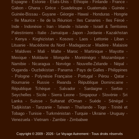
Espagne
-
Estonie
-
Etats-Unis
-
Ethiopie
-
Finlande
-
France
-
Gabon
-
Ghana
-
Grèce
-
Guadeloupe
-
Guatemala
-
Guinée
-
Guinée-Bissau
-
Guyane
-
Géorgie
-
Hawaï
-
Honduras
-
Hongrie
-
Ile Maurice
-
Ile de la Réunion
-
Iles Canaries
-
Iles Féroé
-
Inde
-
Indonésie
-
Iran
-
Irlande
-
Islande
-
Israël & Territoires
Palestiniens
-
Italie
-
Jamaïque
-
Japon
-
Jordanie
-
Kazakhstan
-
Kenya
-
Kirghizistan
-
Kosovo
-
Laos
-
Lettonie
-
Liban
-
Lituanie
-
Macédoine du Nord
-
Madagascar
-
Madère
-
Malaisie
-
Maldives
-
Mali
-
Malte
-
Maroc
-
Martinique
-
Mayotte
-
Mexique
-
Moldavie
-
Mongolie
-
Monténégro
-
Mozambique
-
Namibie
-
Nicaragua
-
Norvège
-
Nouvelle-Zélande
-
Népal
-
Ouganda
-
Ouzbékistan
-
Panama
-
Pays de Galles
-
Philippines
-
Pologne
-
Polynésie Française
-
Portugal
-
Pérou
-
Qatar
-
Roumanie
-
Russie
-
Rwanda
-
République Dominicaine
-
République Tchèque
-
Salvador
-
Sardaigne
-
Serbie
-
Seychelles
-
Sicile
-
Sierra Leone
-
Singapour
-
Slovénie
-
Sri
Lanka
-
Suisse
-
Sultanat d'Oman
-
Suède
-
Sénégal
-
Tadjikistan
-
Tanzanie
-
Taïwan
-
Thaïlande
-
Togo
-
Trinité et
Tobago
-
Tunisie
-
Turkménistan
-
Turquie
-
Ukraine
-
Uruguay
-
Venezuela
-
Vietnam
-
Zambie
-
Zimbabwe
Copyright © 2009 - 2026 - Le Voyage Autrement - Tous droits réservés