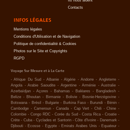
Ils nous aident
Contacts
INFOS LÉGALES
Mentions légales
Conditions d'Utilisation et de Navigation
Politique de confidentialité & Cookies
Photos sur le Site et Copyrights
RGPD
Voyage Sur Mesure et à La Carte
-
Afrique Du Sud
-
Albanie
-
Algérie
-
Andorre
-
Angleterre
-
Angola
-
Arabie Saoudite
-
Argentine
-
Arménie
-
Australie
-
Azerbaïdjan
-
Açores
-
Bahamas
-
Baléares
-
Bangladesh
-
Belize
-
Bhoutan
-
Birmanie
-
Bolivie
-
Bosnie-Herzégovine
-
Botswana
-
Brésil
-
Bulgarie
-
Burkina Faso
-
Burundi
-
Bénin
-
Cambodge
-
Cameroun
-
Canada
-
Cap Vert
-
Chili
-
Chine
-
Colombie
-
Congo RDC
-
Corée du Sud
-
Costa Rica
-
Croatie
-
Crète
-
Cuba
-
Cyclades et Santorin
-
Côte d'Ivoire
-
Danemark
-
Djibouti
-
Ecosse
-
Egypte
-
Emirats Arabes Unis
-
Equateur
-