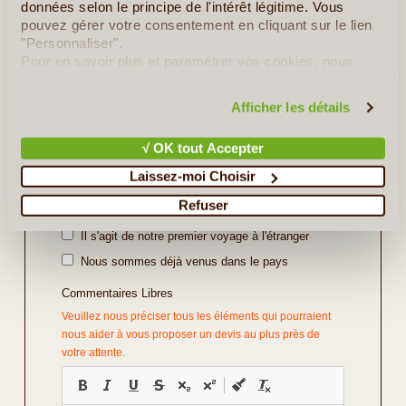
données selon le principe de l'intérêt légitime. Vous
pouvez gérer votre consentement en cliquant sur le lien
Repas
*
"Personnaliser".
Pour en savoir plus et paramétrer vos cookies, nous
vous invitons à consulter notre
politique en matière de
confidentialité et de cookies
.
Vos Préférences
Afficher les détails
Avec Guide
√ OK tout Accepter
Avec Voiture de Location
Laissez-moi Choisir
Divers
Refuser
Il s'agit d'un voyage de noce
Il s'agit de notre premier voyage à l'étranger
Nous sommes déjà venus dans le pays
Commentaires Libres
Veuillez nous préciser tous les éléments qui pourraient
nous aider à vous proposer un devis au plus près de
votre attente.