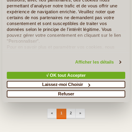
pélagiques. Excellent pour les plongeurs de tout niveau.
permettant d’analyser notre trafic et de vous offrir une
Possibilité de plongées scientifiques et exploratoires. Les 2
expérience de navigation enrichie. Veuillez noter que
récifs s’étendent sur plusieurs (...)
certains de nos partenaires ne demandent pas votre
consentement et sont susceptibles de traiter vos
données selon le principe de l'intérêt légitime. Vous
En détail
≻
pouvez gérer votre consentement en cliquant sur le lien
"Personnaliser".
Pour en savoir plus et paramétrer vos cookies, nous
Safari Intimiste et Plages de Rêve
vous invitons à consulter notre
politique en matière de
confidentialité et de cookies
.
Croisière en Dhow dans l’Archipel des Quirimbas et Séjour sur l’île d’Ibo
Afficher les détails
Séjour Plongée à Nuarro
√ OK tout Accepter
Entre Brousse et Iles Tropicales
Laissez-moi Choisir
L'Ile de Benguerra dans l'Archipel de Bazaruto
Refuser
PREVIOUS
NEXT
«
1
2
»