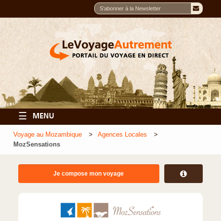
☰
MENU
Voyage au Mozambique
Agences Locales
MozSensations
Je compose mon voyage