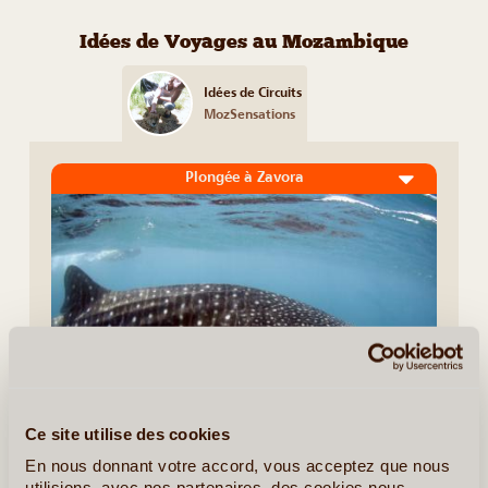
Idées de Voyages au Mozambique
Idées de Circuits
MozSensations
Plongée à Zavora
Ce site utilise des cookies
8J/7N
©
En nous donnant votre accord, vous acceptez que nous
Une exclusivité et un endroit rêve pour les fanas de
utilisions, avec nos partenaires, des cookies nous