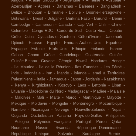
Angola
-
Arabie Saoudite
-
Argentine
-
Arménie
-
Australie
-
Azerbaïdjan
-
Açores
-
Bahamas
-
Baléares
-
Bangladesh
-
Belize
-
Bhoutan
-
Birmanie
-
Bolivie
-
Bosnie-Herzégovine
-
Botswana
-
Brésil
-
Bulgarie
-
Burkina Faso
-
Burundi
-
Bénin
-
Cambodge
-
Cameroun
-
Canada
-
Cap Vert
-
Chili
-
Chine
-
Colombie
-
Congo RDC
-
Corée du Sud
-
Costa Rica
-
Croatie
-
Crète
-
Cuba
-
Cyclades et Santorin
-
Côte d'Ivoire
-
Danemark
-
Djibouti
-
Ecosse
-
Egypte
-
Emirats Arabes Unis
-
Equateur
-
Espagne
-
Estonie
-
Etats-Unis
-
Ethiopie
-
Finlande
-
France
-
Gabon
-
Ghana
-
Grèce
-
Guadeloupe
-
Guatemala
-
Guinée
-
Guinée-Bissau
-
Guyane
-
Géorgie
-
Hawaï
-
Honduras
-
Hongrie
-
Ile Maurice
-
Ile de la Réunion
-
Iles Canaries
-
Iles Féroé
-
Inde
-
Indonésie
-
Iran
-
Irlande
-
Islande
-
Israël & Territoires
Palestiniens
-
Italie
-
Jamaïque
-
Japon
-
Jordanie
-
Kazakhstan
-
Kenya
-
Kirghizistan
-
Kosovo
-
Laos
-
Lettonie
-
Liban
-
Lituanie
-
Macédoine du Nord
-
Madagascar
-
Madère
-
Malaisie
-
Maldives
-
Mali
-
Malte
-
Maroc
-
Martinique
-
Mayotte
-
Mexique
-
Moldavie
-
Mongolie
-
Monténégro
-
Mozambique
-
Namibie
-
Nicaragua
-
Norvège
-
Nouvelle-Zélande
-
Népal
-
Ouganda
-
Ouzbékistan
-
Panama
-
Pays de Galles
-
Philippines
-
Pologne
-
Polynésie Française
-
Portugal
-
Pérou
-
Qatar
-
Roumanie
-
Russie
-
Rwanda
-
République Dominicaine
-
République Tchèque
-
Salvador
-
Sardaigne
-
Serbie
-