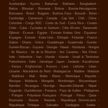
Azerbaïdjan
-
Açores
-
Bahamas
-
Baléares
-
Bangladesh
-
Belize
-
Bhoutan
-
Birmanie
-
Bolivie
-
Bosnie-Herzégovine
-
Botswana
-
Brésil
-
Bulgarie
-
Burkina Faso
-
Burundi
-
Bénin
-
Cambodge
-
Cameroun
-
Canada
-
Cap Vert
-
Chili
-
Chine
-
Colombie
-
Congo RDC
-
Corée du Sud
-
Costa Rica
-
Croatie
-
Crète
-
Cuba
-
Cyclades et Santorin
-
Côte d'Ivoire
-
Danemark
-
Djibouti
-
Ecosse
-
Egypte
-
Emirats Arabes Unis
-
Equateur
-
Espagne
-
Estonie
-
Etats-Unis
-
Ethiopie
-
Finlande
-
France
-
Gabon
-
Ghana
-
Grèce
-
Guadeloupe
-
Guatemala
-
Guinée
-
Guinée-Bissau
-
Guyane
-
Géorgie
-
Hawaï
-
Honduras
-
Hongrie
-
Ile Maurice
-
Ile de la Réunion
-
Iles Canaries
-
Iles Féroé
-
Inde
-
Indonésie
-
Iran
-
Irlande
-
Islande
-
Israël & Territoires
Palestiniens
-
Italie
-
Jamaïque
-
Japon
-
Jordanie
-
Kazakhstan
-
Kenya
-
Kirghizistan
-
Kosovo
-
Laos
-
Lettonie
-
Liban
-
Lituanie
-
Macédoine du Nord
-
Madagascar
-
Madère
-
Malaisie
-
Maldives
-
Mali
-
Malte
-
Maroc
-
Martinique
-
Mayotte
-
Mexique
-
Moldavie
-
Mongolie
-
Monténégro
-
Mozambique
-
Namibie
-
Nicaragua
-
Norvège
-
Nouvelle-Zélande
-
Népal
-
Ouganda
-
Ouzbékistan
-
Panama
-
Pays de Galles
-
Philippines
-
Pologne
-
Polynésie Française
-
Portugal
-
Pérou
-
Qatar
-
Roumanie
-
Russie
-
Rwanda
-
République Dominicaine
-
République Tchèque
-
Salvador
-
Sardaigne
-
Serbie
-