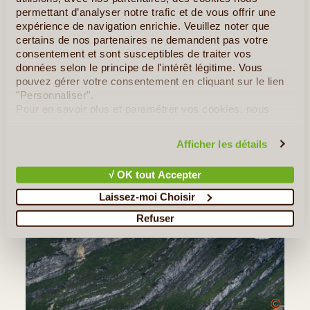
permettant d’analyser notre trafic et de vous offrir une
expérience de navigation enrichie. Veuillez noter que
certains de nos partenaires ne demandent pas votre
consentement et sont susceptibles de traiter vos
données selon le principe de l'intérêt légitime. Vous
pouvez gérer votre consentement en cliquant sur le lien
"Personnaliser".
Pour en savoir plus et paramétrer vos cookies, nous
vous invitons à consulter notre
politique en matière de
confidentialité et de cookies
.
Afficher les détails
√ OK tout Accepter
Laissez-moi Choisir
Refuser
©