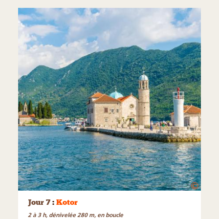
©
Jour 7
:
Kotor
2 à 3 h, dénivelée 280 m, en boucle