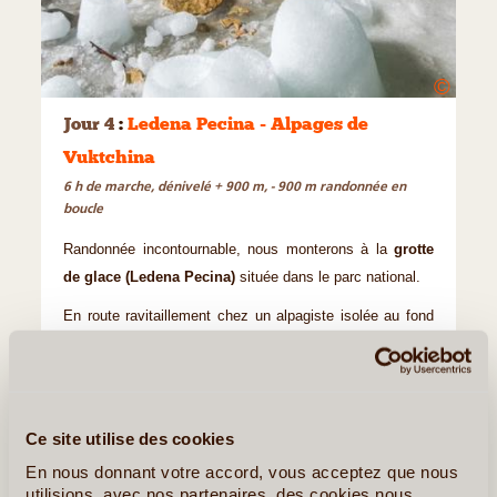
©
Jour 4
:
Ledena Pecina - Alpages de
Vuktchina
6 h de marche, dénivelé + 900 m, - 900 m randonnée en
boucle
Randonnée incontournable, nous monterons à la
grotte
de glace (Ledena Pecina)
située dans le parc national.
En route ravitaillement chez un alpagiste isolée au fond
de son vallon et entouré d’anciens cirques glaciaires
Pique nique à la grotte, puis descente vers les
anciens
alpages de Vuktchina
, par un autre chemin.
Ce site utilise des cookies
4e Nuit chez l’habitant dans le Parc National des
En nous donnant votre accord, vous acceptez que nous
Durmitor.
utilisions, avec nos partenaires, des cookies nous