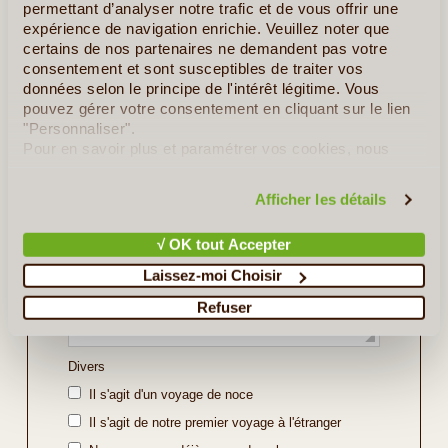
permettant d’analyser notre trafic et de vous offrir une
Indiquez ici les régions ou sites que vous souhaitez
expérience de navigation enrichie. Veuillez noter que
découvrir ou bien l'itinéraire souhaité (soyez le plus
certains de nos partenaires ne demandent pas votre
précis possible).
consentement et sont susceptibles de traiter vos
données selon le principe de l'intérêt légitime. Vous
pouvez gérer votre consentement en cliquant sur le lien
"Personnaliser".
Pour en savoir plus et paramétrer vos cookies, nous
vous invitons à consulter notre
politique en matière de
confidentialité et de cookies
.
Afficher les détails
√ OK tout Accepter
Laissez-moi Choisir
Refuser
Divers
Il s'agit d'un voyage de noce
Il s'agit de notre premier voyage à l'étranger