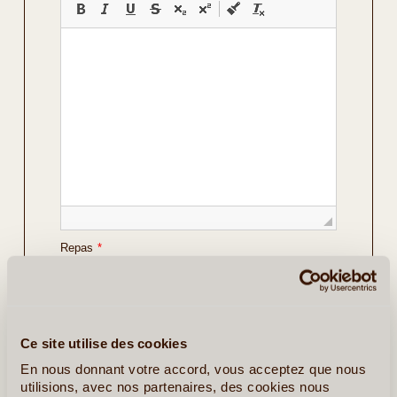
Repas
*
Vos Préférences
Avec Guide
Ce site utilise des cookies
Avec Voiture de Location
En nous donnant votre accord, vous acceptez que nous
utilisions, avec nos partenaires, des cookies nous
Détails sur le voyage envisagé
*