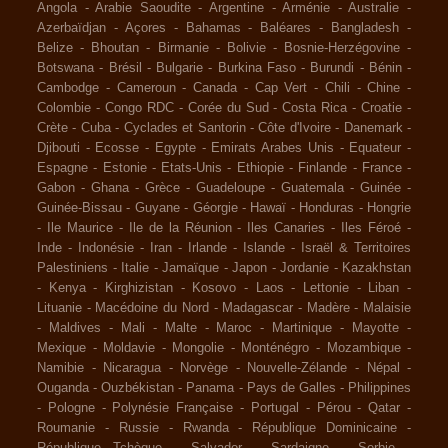
Angola
-
Arabie Saoudite
-
Argentine
-
Arménie
-
Australie
-
Azerbaïdjan
-
Açores
-
Bahamas
-
Baléares
-
Bangladesh
-
Belize
-
Bhoutan
-
Birmanie
-
Bolivie
-
Bosnie-Herzégovine
-
Botswana
-
Brésil
-
Bulgarie
-
Burkina Faso
-
Burundi
-
Bénin
-
Cambodge
-
Cameroun
-
Canada
-
Cap Vert
-
Chili
-
Chine
-
Colombie
-
Congo RDC
-
Corée du Sud
-
Costa Rica
-
Croatie
-
Crète
-
Cuba
-
Cyclades et Santorin
-
Côte d'Ivoire
-
Danemark
-
Djibouti
-
Ecosse
-
Egypte
-
Emirats Arabes Unis
-
Equateur
-
Espagne
-
Estonie
-
Etats-Unis
-
Ethiopie
-
Finlande
-
France
-
Gabon
-
Ghana
-
Grèce
-
Guadeloupe
-
Guatemala
-
Guinée
-
Guinée-Bissau
-
Guyane
-
Géorgie
-
Hawaï
-
Honduras
-
Hongrie
-
Ile Maurice
-
Ile de la Réunion
-
Iles Canaries
-
Iles Féroé
-
Inde
-
Indonésie
-
Iran
-
Irlande
-
Islande
-
Israël & Territoires
Palestiniens
-
Italie
-
Jamaïque
-
Japon
-
Jordanie
-
Kazakhstan
-
Kenya
-
Kirghizistan
-
Kosovo
-
Laos
-
Lettonie
-
Liban
-
Lituanie
-
Macédoine du Nord
-
Madagascar
-
Madère
-
Malaisie
-
Maldives
-
Mali
-
Malte
-
Maroc
-
Martinique
-
Mayotte
-
Mexique
-
Moldavie
-
Mongolie
-
Monténégro
-
Mozambique
-
Namibie
-
Nicaragua
-
Norvège
-
Nouvelle-Zélande
-
Népal
-
Ouganda
-
Ouzbékistan
-
Panama
-
Pays de Galles
-
Philippines
-
Pologne
-
Polynésie Française
-
Portugal
-
Pérou
-
Qatar
-
Roumanie
-
Russie
-
Rwanda
-
République Dominicaine
-