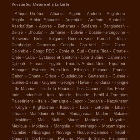
Voyage Sur Mesure et à La Carte
-
Afrique Du Sud
-
Albanie
-
Algérie
-
Andorre
-
Angleterre
-
Angola
-
Arabie Saoudite
-
Argentine
-
Arménie
-
Australie
-
Azerbaïdjan
-
Açores
-
Bahamas
-
Baléares
-
Bangladesh
-
Belize
-
Bhoutan
-
Birmanie
-
Bolivie
-
Bosnie-Herzégovine
-
Botswana
-
Brésil
-
Bulgarie
-
Burkina Faso
-
Burundi
-
Bénin
-
Cambodge
-
Cameroun
-
Canada
-
Cap Vert
-
Chili
-
Chine
-
Colombie
-
Congo RDC
-
Corée du Sud
-
Costa Rica
-
Croatie
-
Crète
-
Cuba
-
Cyclades et Santorin
-
Côte d'Ivoire
-
Danemark
-
Djibouti
-
Ecosse
-
Egypte
-
Emirats Arabes Unis
-
Equateur
-
Espagne
-
Estonie
-
Etats-Unis
-
Ethiopie
-
Finlande
-
France
-
Gabon
-
Ghana
-
Grèce
-
Guadeloupe
-
Guatemala
-
Guinée
-
Guinée-Bissau
-
Guyane
-
Géorgie
-
Hawaï
-
Honduras
-
Hongrie
-
Ile Maurice
-
Ile de la Réunion
-
Iles Canaries
-
Iles Féroé
-
Inde
-
Indonésie
-
Iran
-
Irlande
-
Islande
-
Israël & Territoires
Palestiniens
-
Italie
-
Jamaïque
-
Japon
-
Jordanie
-
Kazakhstan
-
Kenya
-
Kirghizistan
-
Kosovo
-
Laos
-
Lettonie
-
Liban
-
Lituanie
-
Macédoine du Nord
-
Madagascar
-
Madère
-
Malaisie
-
Maldives
-
Mali
-
Malte
-
Maroc
-
Martinique
-
Mayotte
-
Mexique
-
Moldavie
-
Mongolie
-
Monténégro
-
Mozambique
-
Namibie
-
Nicaragua
-
Norvège
-
Nouvelle-Zélande
-
Népal
-
Ouganda
-
Ouzbékistan
-
Panama
-
Pays de Galles
-
Philippines