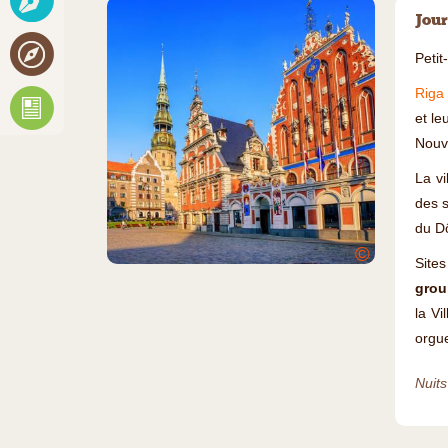
Jour
Petit
Riga 
et le
Nouve
La vi
des s
du Dô
©
Site
grou
la Vi
orgue
Nuits