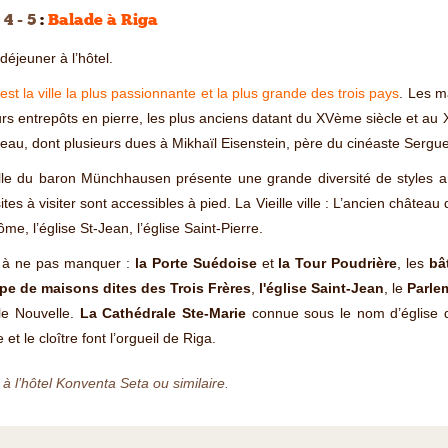
 4 - 5
:
Balade à Riga
-déjeuner à l’hôtel.
est la ville la plus passionnante et la plus grande des trois pays
. Les m
urs entrepôts en pierre, les plus anciens datant du XVème siècle et au XI
au, dont plusieurs dues à Mikhaïl Eisenstein, père du cinéaste Sergue
lle du baron Münchhausen présente une grande diversité de styles ar
ites à visiter sont accessibles à pied. La Vieille ville : L’ancien château 
me, l’église St-Jean, l’église Saint-Pierre.
s à ne pas manquer :
la Porte Suédoise
et
la Tour Poudrière
, les
bâ
pe de maisons dites des Trois Frères
,
l'église Saint-Jean
, le
Parle
lle Nouvelle.
La Cathédrale Ste-Marie
connue sous le nom d’église 
 et le cloître font l’orgueil de Riga.
 à l’hôtel Konventa Seta ou similaire.