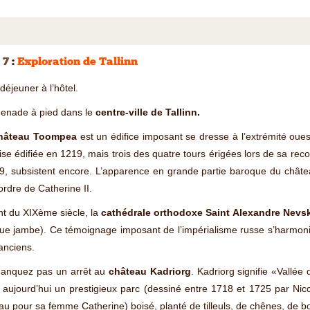
 7
:
Exploration de Tallinn
-déjeuner à l’hôtel.
enade à pied dans le
centre-ville de Tallinn.
hâteau Toompea
est un édifice imposant se dresse à l’extrémité ouest 
se édifiée en 1219, mais trois des quatre tours érigées lors de sa reco
9, subsistent encore. L’apparence en grande partie baroque du château 
’ordre de Catherine II.
t du XIXème siècle, la
cathédrale orthodoxe Saint Alexandre Nevs
ue jambe). Ce témoignage imposant de l’impérialisme russe s’harmoni
anciens.
anquez pas un arrêt au
château Kadriorg
. Kadriorg signifie «Vallé
 aujourd’hui un prestigieux parc (dessiné entre 1718 et 1725 par Nic
u pour sa femme Catherine) boisé, planté de tilleuls, de chênes, de bo