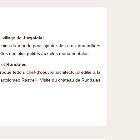
u village de
Jurgaiciai
.
coins du monde pour ajouter des croix aux milliers
ailles des plus petites aux plus monumentales.
a
et
Rundales
.
oque letton, chef-d’oeuvre architectural édifié à la
 Bartolomeo Rastrelli. Visite du château de Rundales