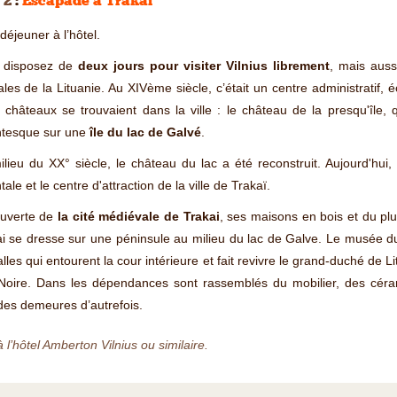
 2
:
Escapade à Trakai
-déjeuner à l’hôtel.
 disposez de
deux jours pour visiter Vilnius librement
, mais auss
ales de la Lituanie. Au XIVème siècle, c’était un centre administratif,
châteaux se trouvaient dans la ville : le château de la presqu'île, 
ntesque sur une
île du lac de Galvé
.
lieu du XX° siècle, le château du lac a été reconstruit. Aujourd'hui, 
tale et le centre d'attraction de la ville de Trakaï.
uverte de
la cité médiévale de Trakai
, ses maisons en bois et du pl
i se dresse sur une péninsule au milieu du lac de Galve. Le musée d
alles qui entourent la cour intérieure et fait revivre le grand-duché de Li
Noire. Dans les dépendances sont rassemblés du mobilier, des céram
es demeures d’autrefois.
à l’hôtel Amberton Vilnius ou similaire.