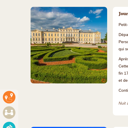
Jour
Petit
Dépa
Perso
qui s
Après
Cette
fin 1
©
et de
Conti
Nuit 