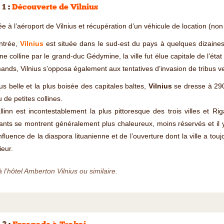
 1
:
Découverte de Vilnius
ée à l’aéroport de Vilnius et récupération d’un véhicule de location (non 
ntrée,
Vilnius
est située dans le sud-est du pays à quelques dizaine
ne colline par le grand-duc Gédymine, la ville fut élue capitale de l’état
ands, Vilnius s’opposa également aux tentatives d’invasion de tribus ve
us belle et la plus boisée des capitales baltes,
Vilnius
se dresse à 290 
u de petites collines.
llinn est incontestablement la plus pittoresque des trois villes et Rig
ants se montrent généralement plus chaleureux, moins réservés et il 
influence de la diaspora lituanienne et de l’ouverture dont la ville a to
ieur.
à l’hôtel Amberton Vilnius ou similaire.