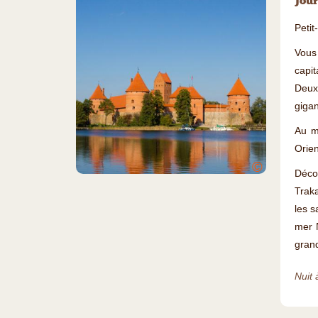
Jour
Petit
Vous
capit
Deux 
giga
Au mi
Orien
©
Déco
Traka
les s
mer 
grand
Nuit 