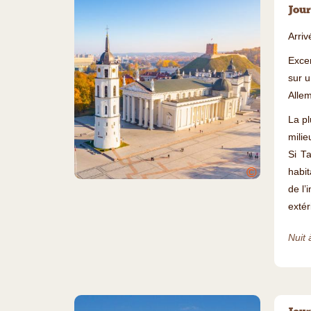
Jour
Arriv
Exce
sur u
Allem
La pl
milie
Si Ta
©
habit
de l’
extér
Nuit 