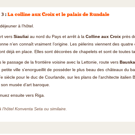
 3
:
La colline aux Croix et le palais de Rundale
-déjeuner à l’hôtel.
rt vers
Siauliai
au nord du Pays et arrêt à la
Colline aux Croix
près d
nne n’en connaît vraiment l’origine. Les pèlerins viennent des quatre 
ont déjà en place. Elles sont décorées de chapelets et sont de toutes t
 le passage de la frontière voisine avec la Lettonie, route vers
Bausk
 petite ville s'enorgueillit de posséder le plus beau des châteaux du bar
7e siècle pour le duc de Courlande, sur les plans de l'architecte italien
 son musée d’art baroque.
nuez ensuite vers Riga.
à l’hôtel Konventa Seta ou similaire.