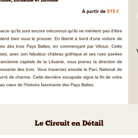
onie, Lituanie et Estonie
À partir de
515 €
rce qu'ils sont encore méconnus qu'ils ne méritent pas d'être
ntend bien vous le prouver. En liberté à bord d'une voiture de
ales des trois Pays Baltes, en commençant par Vilnius. Cette
ises, avec son fabuleux château gothique et ses rues pavées
ncienne capitale de la Lituanie, vous prenez la direction de
éressante des trois. Vous traversez ensuite le Parc National de
bourré de charme. Cette dernière escapade signe la fin de votre
au cœur de l'histoire fascinante des Pays Baltes.
Le Circuit en Détail