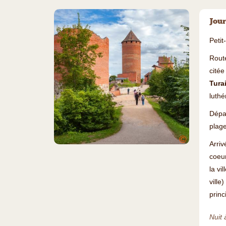
Jour
Petit
Rout
citée
Tura
luthé
Dépar
plage
©
Arri
coeur
la vi
ville
prin
Nuit 