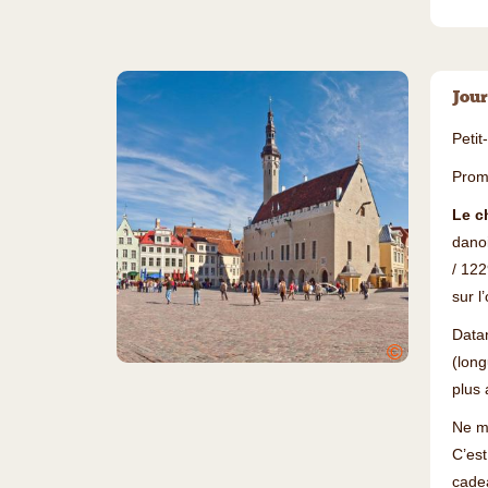
Jour
Petit
Prom
Le c
danoi
/ 122
sur l
Datan
©
(long
plus 
Ne m
C’est
cadea