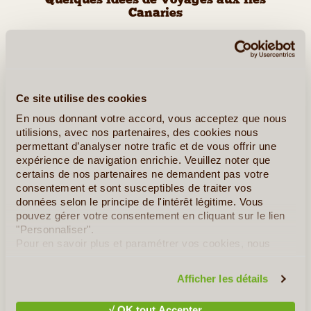
Quelques Idées de Voyages aux Iles
Canaries
Aventure VTT à Lanzarote
Ce site utilise des cookies
En nous donnant votre accord, vous acceptez que nous
utilisions, avec nos partenaires, des cookies nous
permettant d’analyser notre trafic et de vous offrir une
expérience de navigation enrichie. Veuillez noter que
certains de nos partenaires ne demandent pas votre
consentement et sont susceptibles de traiter vos
données selon le principe de l'intérêt légitime. Vous
pouvez gérer votre consentement en cliquant sur le lien
8J/7N
©
"Personnaliser".
Pour en savoir plus et paramétrer vos cookies, nous
De l'océan aux volcans, découvrez Lanzarote dans toute sa
vous invitons à consulter notre
politique en matière de
splendeur. Ce circuit d'une semaine en 6 étapes vous permet de
confidentialité et de cookies
.
pédaler dans les terres volcaniques de cette île mystérieuse et
Afficher les détails
de vous dépayser. Ce n'est pas seulement un voyage en (...)
√ OK tout Accepter