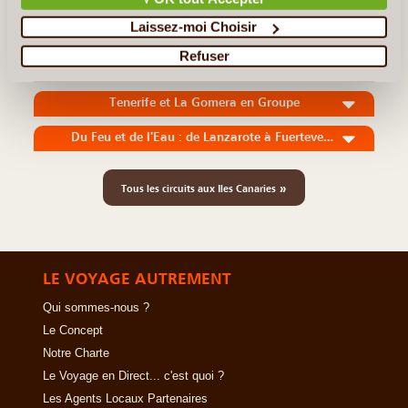
Laissez-moi Choisir
En détail
≻
Refuser
De la Plus Peuplée à la Plus Sauvage...
Tenerife et La Gomera en Groupe
Du Feu et de l'Eau : de Lanzarote à Fuerteventura
»
Tous les circuits aux Iles Canaries
LE VOYAGE AUTREMENT
Qui sommes-nous ?
Le Concept
Notre Charte
Le Voyage en Direct... c'est quoi ?
Les Agents Locaux Partenaires