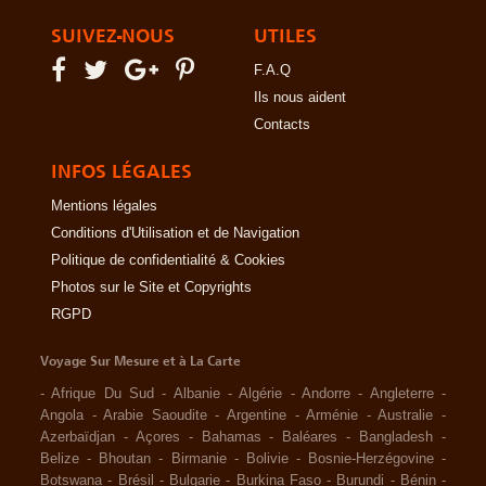
SUIVEZ-NOUS
UTILES
F.A.Q
Ils nous aident
Contacts
INFOS LÉGALES
Mentions légales
Conditions d'Utilisation et de Navigation
Politique de confidentialité & Cookies
Photos sur le Site et Copyrights
RGPD
Voyage Sur Mesure et à La Carte
-
Afrique Du Sud
-
Albanie
-
Algérie
-
Andorre
-
Angleterre
-
Angola
-
Arabie Saoudite
-
Argentine
-
Arménie
-
Australie
-
Azerbaïdjan
-
Açores
-
Bahamas
-
Baléares
-
Bangladesh
-
Belize
-
Bhoutan
-
Birmanie
-
Bolivie
-
Bosnie-Herzégovine
-
Botswana
-
Brésil
-
Bulgarie
-
Burkina Faso
-
Burundi
-
Bénin
-