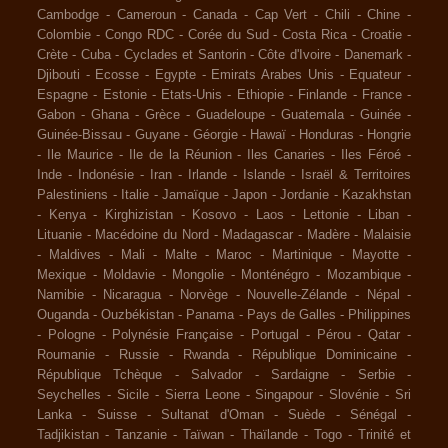
Cambodge
-
Cameroun
-
Canada
-
Cap Vert
-
Chili
-
Chine
-
Colombie
-
Congo RDC
-
Corée du Sud
-
Costa Rica
-
Croatie
-
Crète
-
Cuba
-
Cyclades et Santorin
-
Côte d'Ivoire
-
Danemark
-
Djibouti
-
Ecosse
-
Egypte
-
Emirats Arabes Unis
-
Equateur
-
Espagne
-
Estonie
-
Etats-Unis
-
Ethiopie
-
Finlande
-
France
-
Gabon
-
Ghana
-
Grèce
-
Guadeloupe
-
Guatemala
-
Guinée
-
Guinée-Bissau
-
Guyane
-
Géorgie
-
Hawaï
-
Honduras
-
Hongrie
-
Ile Maurice
-
Ile de la Réunion
-
Iles Canaries
-
Iles Féroé
-
Inde
-
Indonésie
-
Iran
-
Irlande
-
Islande
-
Israël & Territoires
Palestiniens
-
Italie
-
Jamaïque
-
Japon
-
Jordanie
-
Kazakhstan
-
Kenya
-
Kirghizistan
-
Kosovo
-
Laos
-
Lettonie
-
Liban
-
Lituanie
-
Macédoine du Nord
-
Madagascar
-
Madère
-
Malaisie
-
Maldives
-
Mali
-
Malte
-
Maroc
-
Martinique
-
Mayotte
-
Mexique
-
Moldavie
-
Mongolie
-
Monténégro
-
Mozambique
-
Namibie
-
Nicaragua
-
Norvège
-
Nouvelle-Zélande
-
Népal
-
Ouganda
-
Ouzbékistan
-
Panama
-
Pays de Galles
-
Philippines
-
Pologne
-
Polynésie Française
-
Portugal
-
Pérou
-
Qatar
-
Roumanie
-
Russie
-
Rwanda
-
République Dominicaine
-
République Tchèque
-
Salvador
-
Sardaigne
-
Serbie
-
Seychelles
-
Sicile
-
Sierra Leone
-
Singapour
-
Slovénie
-
Sri
Lanka
-
Suisse
-
Sultanat d'Oman
-
Suède
-
Sénégal
-
Tadjikistan
-
Tanzanie
-
Taïwan
-
Thaïlande
-
Togo
-
Trinité et