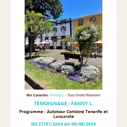
❮
❯
Iles Canaries
©Fanny L.
- Tous Droits Réservés
TÉMOIGNAGE - FANNY L.
Programme : Autotour Combiné Tenerife et
Lanzarote
DU 27/07/2024 AU 08/08/2024