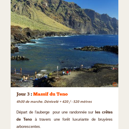
©
Jour 3
:
Massif du Teno
4h30 de marche. Dénivelé + 420 / - 520 mètres
Départ de l'auberge pour une randonnée sur
les crêtes
de Teno
à travers une forêt luxuriante de bruyères
arborescentes.