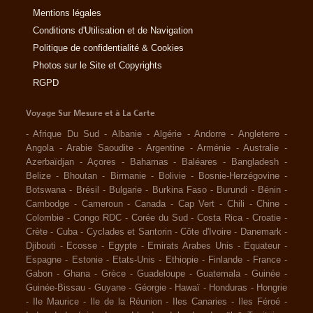
Mentions légales
Conditions d'Utilisation et de Navigation
Politique de confidentialité & Cookies
Photos sur le Site et Copyrights
RGPD
Voyage Sur Mesure et à La Carte
-
Afrique Du Sud
-
Albanie
-
Algérie
-
Andorre
-
Angleterre
-
Angola
-
Arabie Saoudite
-
Argentine
-
Arménie
-
Australie
-
Azerbaïdjan
-
Açores
-
Bahamas
-
Baléares
-
Bangladesh
-
Belize
-
Bhoutan
-
Birmanie
-
Bolivie
-
Bosnie-Herzégovine
-
Botswana
-
Brésil
-
Bulgarie
-
Burkina Faso
-
Burundi
-
Bénin
-
Cambodge
-
Cameroun
-
Canada
-
Cap Vert
-
Chili
-
Chine
-
Colombie
-
Congo RDC
-
Corée du Sud
-
Costa Rica
-
Croatie
-
Crète
-
Cuba
-
Cyclades et Santorin
-
Côte d'Ivoire
-
Danemark
-
Djibouti
-
Ecosse
-
Egypte
-
Emirats Arabes Unis
-
Equateur
-
Espagne
-
Estonie
-
Etats-Unis
-
Ethiopie
-
Finlande
-
France
-
Gabon
-
Ghana
-
Grèce
-
Guadeloupe
-
Guatemala
-
Guinée
-
Guinée-Bissau
-
Guyane
-
Géorgie
-
Hawaï
-
Honduras
-
Hongrie
-
Ile Maurice
-
Ile de la Réunion
-
Iles Canaries
-
Iles Féroé
-