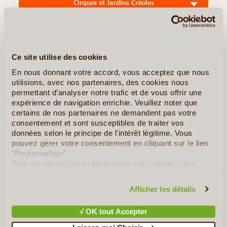
Cirques et Jardins Créoles
Ce site utilise des cookies
En nous donnant votre accord, vous acceptez que nous
utilisions, avec nos partenaires, des cookies nous
permettant d’analyser notre trafic et de vous offrir une
expérience de navigation enrichie. Veuillez noter que
certains de nos partenaires ne demandent pas votre
consentement et sont susceptibles de traiter vos
données selon le principe de l'intérêt légitime. Vous
11J/10N
©
pouvez gérer votre consentement en cliquant sur le lien
Un séjour harmonieux alliant randonnée pédestre dans les
"Personnaliser".
montagnes de la Réunion et visites de jardins, plantations et
Pour en savoir plus et paramétrer vos cookies, nous
musées. Découverte des « classiques » – les trois cirques, la
vous invitons à consulter notre
politique en matière de
forêt tropicale humide de Bélouve, le Piton de la (...)
confidentialité et de cookies
.
Afficher les détails
√ OK tout Accepter
En détail
≻