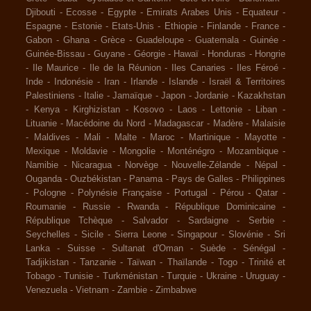
Djibouti
-
Ecosse
-
Egypte
-
Emirats Arabes Unis
-
Equateur
-
Espagne
-
Estonie
-
Etats-Unis
-
Ethiopie
-
Finlande
-
France
-
Gabon
-
Ghana
-
Grèce
-
Guadeloupe
-
Guatemala
-
Guinée
-
Guinée-Bissau
-
Guyane
-
Géorgie
-
Hawaï
-
Honduras
-
Hongrie
-
Ile Maurice
-
Ile de la Réunion
-
Iles Canaries
-
Iles Féroé
-
Inde
-
Indonésie
-
Iran
-
Irlande
-
Islande
-
Israël & Territoires
Palestiniens
-
Italie
-
Jamaïque
-
Japon
-
Jordanie
-
Kazakhstan
-
Kenya
-
Kirghizistan
-
Kosovo
-
Laos
-
Lettonie
-
Liban
-
Lituanie
-
Macédoine du Nord
-
Madagascar
-
Madère
-
Malaisie
-
Maldives
-
Mali
-
Malte
-
Maroc
-
Martinique
-
Mayotte
-
Mexique
-
Moldavie
-
Mongolie
-
Monténégro
-
Mozambique
-
Namibie
-
Nicaragua
-
Norvège
-
Nouvelle-Zélande
-
Népal
-
Ouganda
-
Ouzbékistan
-
Panama
-
Pays de Galles
-
Philippines
-
Pologne
-
Polynésie Française
-
Portugal
-
Pérou
-
Qatar
-
Roumanie
-
Russie
-
Rwanda
-
République Dominicaine
-
République Tchèque
-
Salvador
-
Sardaigne
-
Serbie
-
Seychelles
-
Sicile
-
Sierra Leone
-
Singapour
-
Slovénie
-
Sri
Lanka
-
Suisse
-
Sultanat d'Oman
-
Suède
-
Sénégal
-
Tadjikistan
-
Tanzanie
-
Taïwan
-
Thaïlande
-
Togo
-
Trinité et
Tobago
-
Tunisie
-
Turkménistan
-
Turquie
-
Ukraine
-
Uruguay
-
Venezuela
-
Vietnam
-
Zambie
-
Zimbabwe