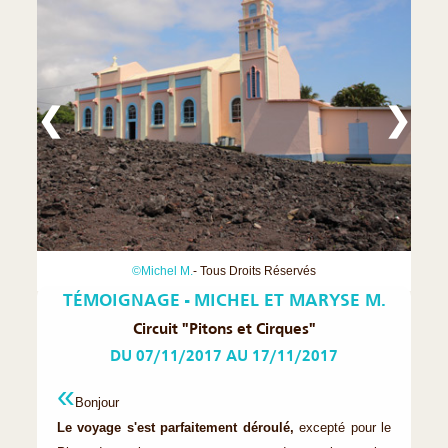
❮
❯
©Michel M.
- Tous Droits Réservés
TÉMOIGNAGE - MICHEL ET MARYSE M.
Circuit "Pitons et Cirques"
DU 07/11/2017 AU 17/11/2017
Bonjour
Le voyage s'est parfaitement déroulé,
excepté pour le