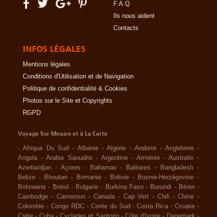
F.A.Q
Ils nous aident
Contacts
INFOS LÉGALES
Mentions légales
Conditions d'Utilisation et de Navigation
Politique de confidentialité & Cookies
Photos sur le Site et Copyrights
RGPD
Voyage Sur Mesure et à La Carte
-
Afrique Du Sud
-
Albanie
-
Algérie
-
Andorre
-
Angleterre
-
Angola
-
Arabie Saoudite
-
Argentine
-
Arménie
-
Australie
-
Azerbaïdjan
-
Açores
-
Bahamas
-
Baléares
-
Bangladesh
-
Belize
-
Bhoutan
-
Birmanie
-
Bolivie
-
Bosnie-Herzégovine
-
Botswana
-
Brésil
-
Bulgarie
-
Burkina Faso
-
Burundi
-
Bénin
-
Cambodge
-
Cameroun
-
Canada
-
Cap Vert
-
Chili
-
Chine
-
Colombie
-
Congo RDC
-
Corée du Sud
-
Costa Rica
-
Croatie
-
Crète
-
Cuba
-
Cyclades et Santorin
-
Côte d'Ivoire
-
Danemark
-