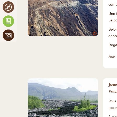
comp
Une f
Le po
Selon
©
desce
Regag
Nuit.
Jour
Temps
Vous
recon
Avant