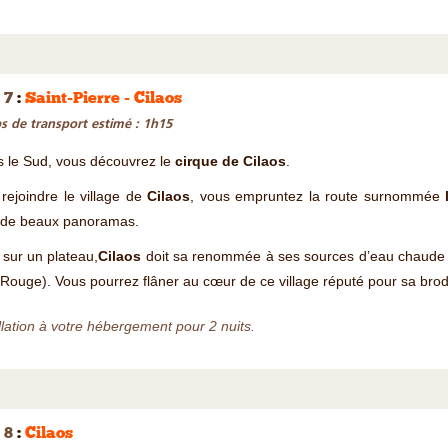
 7
:
Saint-Pierre - Cilaos
 de transport estimé : 1h15
s le Sud, vous découvrez le
cirque de Cilaos
.
rejoindre le village de
Cilaos
, vous empruntez la route surnommée
l
e de beaux panoramas.
 sur un plateau,
Cilaos
doit sa renommée à ses sources d’eau chaude d
Rouge). Vous pourrez flâner au cœur de ce village réputé pour sa broderie
llation à votre hébergement pour 2 nuits.
 8
:
Cilaos