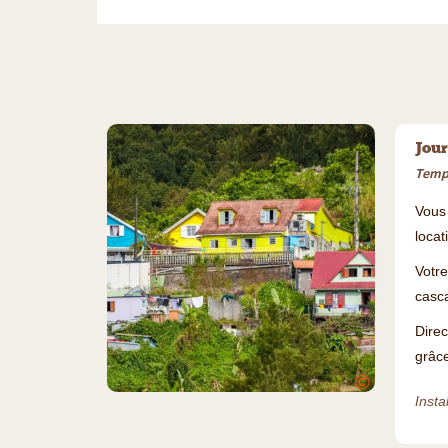
Jour
Temps
Vous
locat
Votr
casc
Dire
grâce
©
Insta