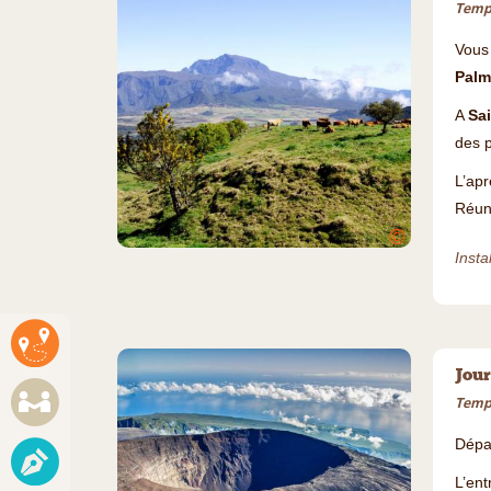
Temps
Vous 
Palm
A
Sa
des p
L’apr
Réun
©
Insta
Jour
Temps
Dépar
L’en