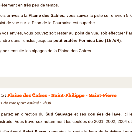
lètement en très peu de temps.
ois arrivés à la
Plaine des Sables,
vous suivez la piste sur environ 5
int de vue sur le Piton de la Fournaise est superbe.
 vos envies, vous pouvez soit rester au point de vue, soit effectuer
l’
ndre dans l’enclos jusqu’au
petit cratère Formica Léo (1h A/R)
.
nez ensuite les alpages de la Plaine des Cafres.
 5
:
Plaine des Cafres - Saint-Philippe - Saint-Pierre
 de transport estimé : 2h30
 partez en direction du
Sud Sauvage
et ses
coulées de lave.
Ici l
struite. Vous traversez notamment les coulées de 2001, 2002, 2004 et
 d’arriver à
Saint-Pierre
, remontez la route le long de la rivière Lan