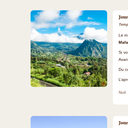
Jour
Temps
Le ma
Mafa
Si vo
Avant
Du c
L’apr
©
Nuit.
Jour