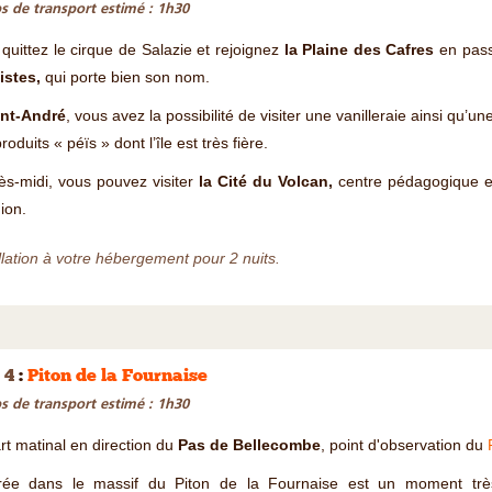
 de transport estimé : 1h30
quittez le cirque de Salazie et rejoignez
la Plaine des Cafres
en pas
istes,
qui porte bien son nom.
int-André
, vous avez la possibilité de visiter une vanilleraie ainsi qu’un
roduits « péïs » dont l’île est très fière.
ès-midi, vous pouvez visiter
la Cité du Volcan,
centre pédagogique et 
ion.
llation à votre hébergement pour 2 nuits.
 4
:
Piton de la Fournaise
 de transport estimé : 1h30
t matinal en direction du
Pas de Bellecombe
, point d'observation du
trée dans le massif du Piton de la Fournaise est un moment très 