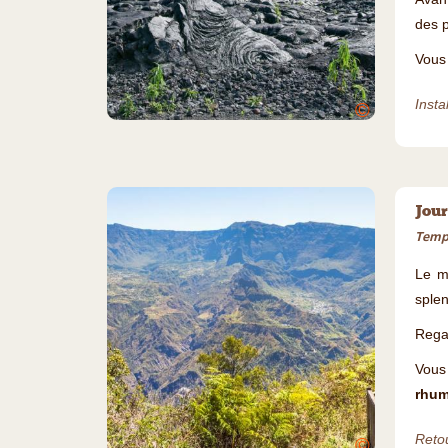
des p
Vous 
Insta
©
Jour
Temps
Le m
splen
Rega
Vous 
rhum
Retou
©