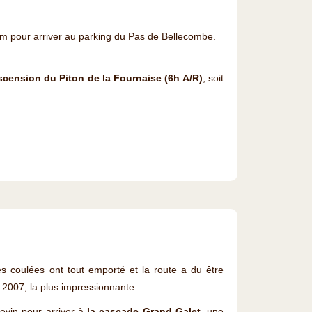
 km pour arriver au parking du Pas de Bellecombe.
ascension du Piton de la Fournaise (6h A/R)
, soit
es coulées ont tout emporté et la route a du être
 2007, la plus impressionnante.
gevin pour arriver à
la cascade Grand Galet,
une