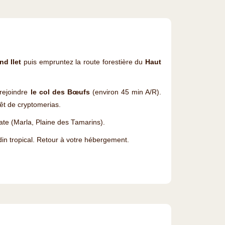
nd Ilet
puis empruntez la route forestière du
Haut
 rejoindre
le col des Bœufs
(environ 45 min A/R).
rêt de cryptomerias.
ate (Marla, Plaine des Tamarins).
din tropical. Retour à votre hébergement.