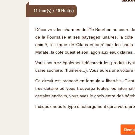
Autot
11 Jour(s) / 10 Nuit(s)
Découvrez les charmes de l’île Bourbon au cours de c
de la Fournaise et ses paysages lunaires, la côte 
animé, le cirque de Cilaos entouré par les hauts
Mafate, la côte ouest et son lagon aux eaux claires..
Vous pourrez également découvrir les produits typiq
usine sucrière, rhumerie...). Vous aurez une voiture 
Ce circuit est proposé en formule « liberté ». C'
très détaillé où vous trouverez toutes les inform
certains endroits, vous avez le choix entre des hôtel
Indiquez nous le type d’hébergement qui a votre pr
Deman