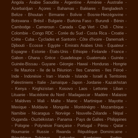
Angola
-
Arabie Saoudite
-
Argentine
-
Arménie
-
Australie
-
Azerbaïdjan
-
Açores
-
Bahamas
-
Baléares
-
Bangladesh
-
Belize
-
Bhoutan
-
Birmanie
-
Bolivie
-
Bosnie-Herzégovine
-
Botswana
-
Brésil
-
Bulgarie
-
Burkina Faso
-
Burundi
-
Bénin
-
Cambodge
-
Cameroun
-
Canada
-
Cap Vert
-
Chili
-
Chine
-
Colombie
-
Congo RDC
-
Corée du Sud
-
Costa Rica
-
Croatie
-
Crète
-
Cuba
-
Cyclades et Santorin
-
Côte d'Ivoire
-
Danemark
-
Djibouti
-
Ecosse
-
Egypte
-
Emirats Arabes Unis
-
Equateur
-
Espagne
-
Estonie
-
Etats-Unis
-
Ethiopie
-
Finlande
-
France
-
Gabon
-
Ghana
-
Grèce
-
Guadeloupe
-
Guatemala
-
Guinée
-
Guinée-Bissau
-
Guyane
-
Géorgie
-
Hawaï
-
Honduras
-
Hongrie
-
Ile Maurice
-
Ile de la Réunion
-
Iles Canaries
-
Iles Féroé
-
Inde
-
Indonésie
-
Iran
-
Irlande
-
Islande
-
Israël & Territoires
Palestiniens
-
Italie
-
Jamaïque
-
Japon
-
Jordanie
-
Kazakhstan
-
Kenya
-
Kirghizistan
-
Kosovo
-
Laos
-
Lettonie
-
Liban
-
Lituanie
-
Macédoine du Nord
-
Madagascar
-
Madère
-
Malaisie
-
Maldives
-
Mali
-
Malte
-
Maroc
-
Martinique
-
Mayotte
-
Mexique
-
Moldavie
-
Mongolie
-
Monténégro
-
Mozambique
-
Namibie
-
Nicaragua
-
Norvège
-
Nouvelle-Zélande
-
Népal
-
Ouganda
-
Ouzbékistan
-
Panama
-
Pays de Galles
-
Philippines
-
Pologne
-
Polynésie Française
-
Portugal
-
Pérou
-
Qatar
-
Roumanie
-
Russie
-
Rwanda
-
République Dominicaine
-