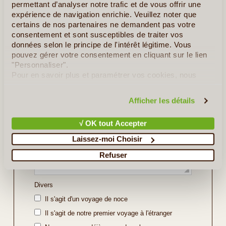
permettant d’analyser notre trafic et de vous offrir une
Indiquez ici les régions ou sites que vous souhaitez
expérience de navigation enrichie. Veuillez noter que
découvrir ou bien l'itinéraire souhaité (soyez le plus
certains de nos partenaires ne demandent pas votre
précis possible).
consentement et sont susceptibles de traiter vos
données selon le principe de l'intérêt légitime. Vous
pouvez gérer votre consentement en cliquant sur le lien
"Personnaliser".
Pour en savoir plus et paramétrer vos cookies, nous
vous invitons à consulter notre
politique en matière de
confidentialité et de cookies
.
Afficher les détails
√ OK tout Accepter
Laissez-moi Choisir
Refuser
Divers
Il s'agit d'un voyage de noce
Il s'agit de notre premier voyage à l'étranger