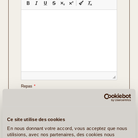
Repas
*
Vos Préférences
Avec Guide
Ce site utilise des cookies
Avec Voiture de Location
En nous donnant votre accord, vous acceptez que nous
utilisions, avec nos partenaires, des cookies nous
Détails sur le voyage envisagé
*