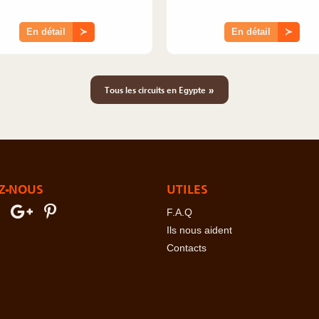
En détail
≻
En détail
≻
»
Tous les circuits en Egypte
Z-NOUS
UTILES
F.A.Q
Ils nous aident
Contacts