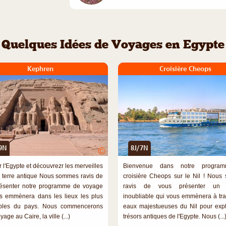
Quelques Idées de Voyages en Egypte
Kephren
Croisière Cheops
9N
8J/7N
©
 l'Egypte et découvrezr les merveilles
Bienvenue dans notre progra
e terre antique Nous sommes ravis de
croisière Cheops sur le Nil ! Nou
ésenter notre programme de voyage
ravis de vous présenter un 
s emmènera dans les lieux les plus
inoubliable qui vous emmènera à tra
ables du pays. Nous commencerons
eaux majestueuses du Nil pour expl
yage au Caire, la ville (...)
trésors antiques de l'Egypte. Nous (...