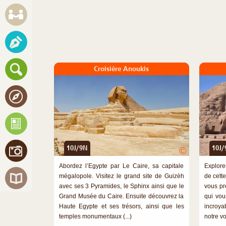
Croisière Anoukis
10J/9N
10J/
©
Abordez l’Egypte par Le Caire, sa capitale
Explorer
mégalopole. Visitez le grand site de Guizèh
de cett
avec ses 3 Pyramides, le Sphinx ainsi que le
vous pr
Grand Musée du Caire. Ensuite découvrez la
qui vou
Haute Egypte et ses trésors, ainsi que les
incroy
temples monumentaux (...)
notre vo