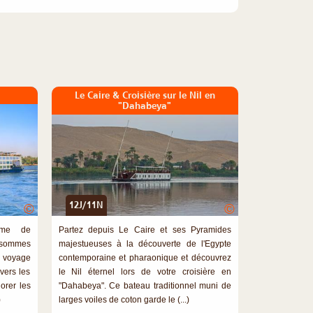
Le Caire & Croisière sur le Nil en
"Dahabeya"
12J/11N
©
©
mme de
Partez depuis Le Caire et ses Pyramides
s sommes
majestueuses à la découverte de l'Egypte
voyage
contemporaine et pharaonique et découvrez
vers les
le Nil éternel lors de votre croisière en
orer les
"Dahabeya". Ce bateau traditionnel muni de
)
larges voiles de coton garde le (...)