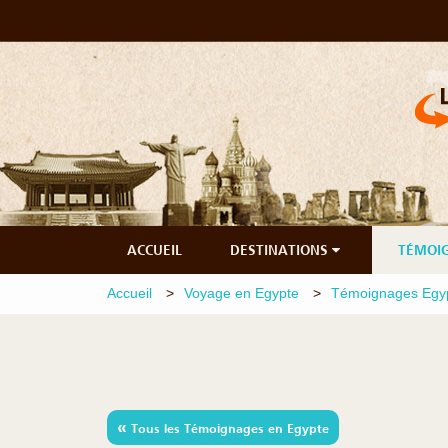
ACCUEIL
DESTINATIONS
TÉMOI
Accueil
Voyage en Egypte
Témoignages Egy
«
Tous les Témoignages en Egypte