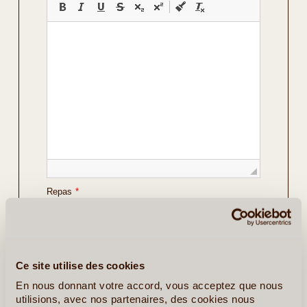
Repas
*
Vos Préférences
Avec Guide
Ce site utilise des cookies
Avec Voiture de Location
En nous donnant votre accord, vous acceptez que nous
utilisions, avec nos partenaires, des cookies nous
Détails sur le voyage envisagé
*