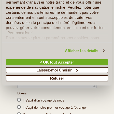
permettant d’analyser notre trafic et de vous offrir une
Indiquez ici les régions ou sites que vous souhaitez
expérience de navigation enrichie. Veuillez noter que
découvrir ou bien l'itinéraire souhaité (soyez le plus
certains de nos partenaires ne demandent pas votre
précis possible).
consentement et sont susceptibles de traiter vos
données selon le principe de l'intérêt légitime. Vous
pouvez gérer votre consentement en cliquant sur le lien
"Personnaliser".
Pour en savoir plus et paramétrer vos cookies, nous
vous invitons à consulter notre
politique en matière de
confidentialité et de cookies
.
Afficher les détails
√ OK tout Accepter
Laissez-moi Choisir
Refuser
Divers
Il s'agit d'un voyage de noce
Il s'agit de notre premier voyage à l'étranger