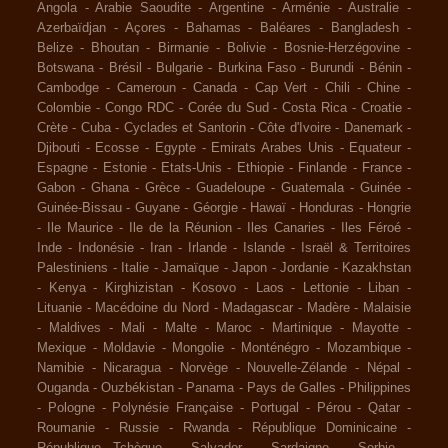
Angola
-
Arabie Saoudite
-
Argentine
-
Arménie
-
Australie
-
Azerbaïdjan
-
Açores
-
Bahamas
-
Baléares
-
Bangladesh
-
Belize
-
Bhoutan
-
Birmanie
-
Bolivie
-
Bosnie-Herzégovine
-
Botswana
-
Brésil
-
Bulgarie
-
Burkina Faso
-
Burundi
-
Bénin
-
Cambodge
-
Cameroun
-
Canada
-
Cap Vert
-
Chili
-
Chine
-
Colombie
-
Congo RDC
-
Corée du Sud
-
Costa Rica
-
Croatie
-
Crète
-
Cuba
-
Cyclades et Santorin
-
Côte d'Ivoire
-
Danemark
-
Djibouti
-
Ecosse
-
Egypte
-
Emirats Arabes Unis
-
Equateur
-
Espagne
-
Estonie
-
Etats-Unis
-
Ethiopie
-
Finlande
-
France
-
Gabon
-
Ghana
-
Grèce
-
Guadeloupe
-
Guatemala
-
Guinée
-
Guinée-Bissau
-
Guyane
-
Géorgie
-
Hawaï
-
Honduras
-
Hongrie
-
Ile Maurice
-
Ile de la Réunion
-
Iles Canaries
-
Iles Féroé
-
Inde
-
Indonésie
-
Iran
-
Irlande
-
Islande
-
Israël & Territoires
Palestiniens
-
Italie
-
Jamaïque
-
Japon
-
Jordanie
-
Kazakhstan
-
Kenya
-
Kirghizistan
-
Kosovo
-
Laos
-
Lettonie
-
Liban
-
Lituanie
-
Macédoine du Nord
-
Madagascar
-
Madère
-
Malaisie
-
Maldives
-
Mali
-
Malte
-
Maroc
-
Martinique
-
Mayotte
-
Mexique
-
Moldavie
-
Mongolie
-
Monténégro
-
Mozambique
-
Namibie
-
Nicaragua
-
Norvège
-
Nouvelle-Zélande
-
Népal
-
Ouganda
-
Ouzbékistan
-
Panama
-
Pays de Galles
-
Philippines
-
Pologne
-
Polynésie Française
-
Portugal
-
Pérou
-
Qatar
-
Roumanie
-
Russie
-
Rwanda
-
République Dominicaine
-