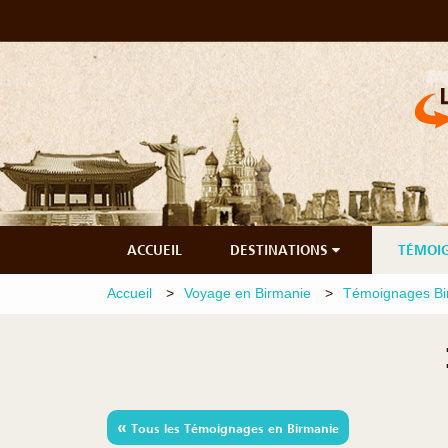
ACCUEIL
DESTINATIONS
TÉMOI
Accueil
Voyage en Birmanie
Témoignages Bi
«
Tous les Témoignages en Birmanie