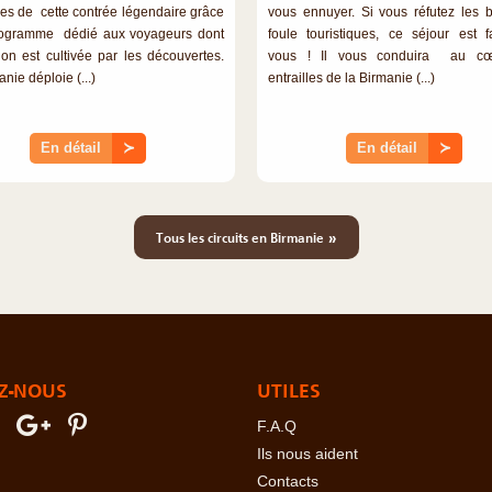
les de cette contrée légendaire grâce
vous ennuyer. Si vous réfutez les 
rogramme dédié aux voyageurs dont
foule touristiques, ce séjour est f
ion est cultivée par les découvertes.
vous ! Il vous conduira au c
nie déploie (...)
entrailles de la Birmanie (...)
En détail
≻
En détail
≻
»
Tous les circuits en Birmanie
Z-NOUS
UTILES
F.A.Q
Ils nous aident
Contacts