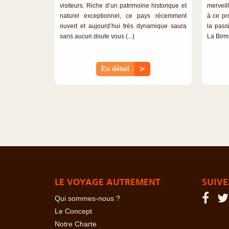
visiteurs. Riche d’un patrimoine historique et
merveil
naturel exceptionnel, ce pays récemment
à ce p
ouvert et aujourd’hui très dynamique saura
la pass
sans aucun doute vous (...)
La Birma
En détail
≻
LE VOYAGE AUTREMENT
SUIVE
Qui sommes-nous ?
Le Concept
Notre Charte