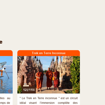
e
Trek en Terre Inconnue
12J/11N
©
©
elles au
" Le Trek en Terre inconnue " est un circuit
temps de
idéal visant l’immersion complète des