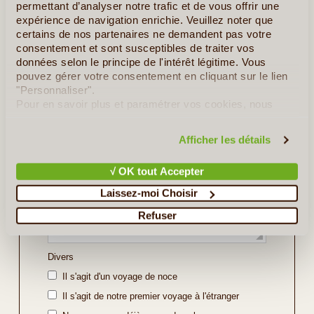
permettant d’analyser notre trafic et de vous offrir une
Indiquez ici les régions ou sites que vous souhaitez
expérience de navigation enrichie. Veuillez noter que
découvrir ou bien l'itinéraire souhaité (soyez le plus
certains de nos partenaires ne demandent pas votre
précis possible).
consentement et sont susceptibles de traiter vos
données selon le principe de l'intérêt légitime. Vous
pouvez gérer votre consentement en cliquant sur le lien
"Personnaliser".
Pour en savoir plus et paramétrer vos cookies, nous
vous invitons à consulter notre
politique en matière de
confidentialité et de cookies
.
Afficher les détails
√ OK tout Accepter
Laissez-moi Choisir
Refuser
Divers
Il s'agit d'un voyage de noce
Il s'agit de notre premier voyage à l'étranger