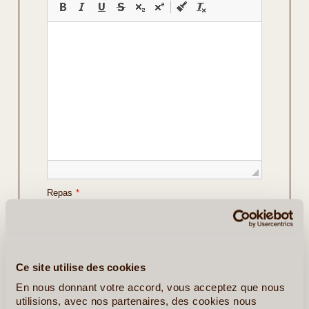
Repas
*
Vos Préférences
Avec Guide
Ce site utilise des cookies
Avec Voiture de Location
En nous donnant votre accord, vous acceptez que nous
utilisions, avec nos partenaires, des cookies nous
Détails sur le voyage envisagé
*