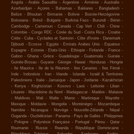
Angola
-
Arabie Saoudite
-
Argentine
-
Arménie
-
Australie
-
Azerbaïdjan
-
Açores
-
Bahamas
-
Baléares
-
Bangladesh
-
Belize
-
Bhoutan
-
Birmanie
-
Bolivie
-
Bosnie-Herzégovine
-
Botswana
-
Brésil
-
Bulgarie
-
Burkina Faso
-
Burundi
-
Bénin
-
Cambodge
-
Cameroun
-
Canada
-
Cap Vert
-
Chili
-
Chine
-
Colombie
-
Congo RDC
-
Corée du Sud
-
Costa Rica
-
Croatie
-
Crète
-
Cuba
-
Cyclades et Santorin
-
Côte d'Ivoire
-
Danemark
-
Djibouti
-
Ecosse
-
Egypte
-
Emirats Arabes Unis
-
Equateur
-
Espagne
-
Estonie
-
Etats-Unis
-
Ethiopie
-
Finlande
-
France
-
Gabon
-
Ghana
-
Grèce
-
Guadeloupe
-
Guatemala
-
Guinée
-
Guinée-Bissau
-
Guyane
-
Géorgie
-
Hawaï
-
Honduras
-
Hongrie
-
Ile Maurice
-
Ile de la Réunion
-
Iles Canaries
-
Iles Féroé
-
Inde
-
Indonésie
-
Iran
-
Irlande
-
Islande
-
Israël & Territoires
Palestiniens
-
Italie
-
Jamaïque
-
Japon
-
Jordanie
-
Kazakhstan
-
Kenya
-
Kirghizistan
-
Kosovo
-
Laos
-
Lettonie
-
Liban
-
Lituanie
-
Macédoine du Nord
-
Madagascar
-
Madère
-
Malaisie
-
Maldives
-
Mali
-
Malte
-
Maroc
-
Martinique
-
Mayotte
-
Mexique
-
Moldavie
-
Mongolie
-
Monténégro
-
Mozambique
-
Namibie
-
Nicaragua
-
Norvège
-
Nouvelle-Zélande
-
Népal
-
Ouganda
-
Ouzbékistan
-
Panama
-
Pays de Galles
-
Philippines
-
Pologne
-
Polynésie Française
-
Portugal
-
Pérou
-
Qatar
-
Roumanie
-
Russie
-
Rwanda
-
République Dominicaine
-