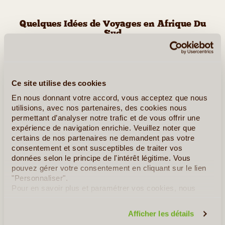
Quelques Idées de Voyages en Afrique Du
Sud
Les Réserves du Zululand à Pied
Ce site utilise des cookies
En nous donnant votre accord, vous acceptez que nous
utilisions, avec nos partenaires, des cookies nous
permettant d’analyser notre trafic et de vous offrir une
expérience de navigation enrichie. Veuillez noter que
certains de nos partenaires ne demandent pas votre
consentement et sont susceptibles de traiter vos
données selon le principe de l'intérêt légitime. Vous
pouvez gérer votre consentement en cliquant sur le lien
"Personnaliser".
14J/13N
©
Pour en savoir plus et paramétrer vos cookies, nous
vous invitons à consulter notre
politique en matière de
Ce voyage vous invite à découvrir le Zululand par la marche ! Il
confidentialité et de cookies
.
Afficher les détails
se déroule dans une région imprégnée d’histoire séculaire. Nous
débutons notre exploration par un safari à pied de 3 jours dans la