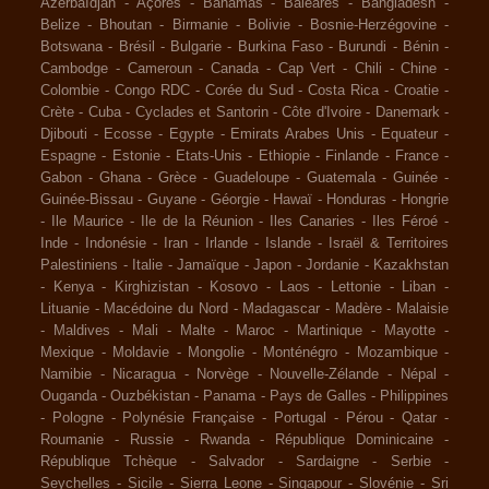
Azerbaïdjan
-
Açores
-
Bahamas
-
Baléares
-
Bangladesh
-
Belize
-
Bhoutan
-
Birmanie
-
Bolivie
-
Bosnie-Herzégovine
-
Botswana
-
Brésil
-
Bulgarie
-
Burkina Faso
-
Burundi
-
Bénin
-
Cambodge
-
Cameroun
-
Canada
-
Cap Vert
-
Chili
-
Chine
-
Colombie
-
Congo RDC
-
Corée du Sud
-
Costa Rica
-
Croatie
-
Crète
-
Cuba
-
Cyclades et Santorin
-
Côte d'Ivoire
-
Danemark
-
Djibouti
-
Ecosse
-
Egypte
-
Emirats Arabes Unis
-
Equateur
-
Espagne
-
Estonie
-
Etats-Unis
-
Ethiopie
-
Finlande
-
France
-
Gabon
-
Ghana
-
Grèce
-
Guadeloupe
-
Guatemala
-
Guinée
-
Guinée-Bissau
-
Guyane
-
Géorgie
-
Hawaï
-
Honduras
-
Hongrie
-
Ile Maurice
-
Ile de la Réunion
-
Iles Canaries
-
Iles Féroé
-
Inde
-
Indonésie
-
Iran
-
Irlande
-
Islande
-
Israël & Territoires
Palestiniens
-
Italie
-
Jamaïque
-
Japon
-
Jordanie
-
Kazakhstan
-
Kenya
-
Kirghizistan
-
Kosovo
-
Laos
-
Lettonie
-
Liban
-
Lituanie
-
Macédoine du Nord
-
Madagascar
-
Madère
-
Malaisie
-
Maldives
-
Mali
-
Malte
-
Maroc
-
Martinique
-
Mayotte
-
Mexique
-
Moldavie
-
Mongolie
-
Monténégro
-
Mozambique
-
Namibie
-
Nicaragua
-
Norvège
-
Nouvelle-Zélande
-
Népal
-
Ouganda
-
Ouzbékistan
-
Panama
-
Pays de Galles
-
Philippines
-
Pologne
-
Polynésie Française
-
Portugal
-
Pérou
-
Qatar
-
Roumanie
-
Russie
-
Rwanda
-
République Dominicaine
-
République Tchèque
-
Salvador
-
Sardaigne
-
Serbie
-
Seychelles
-
Sicile
-
Sierra Leone
-
Singapour
-
Slovénie
-
Sri