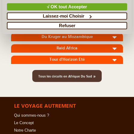
réserve d’Imfolozi dans un camp de (...)
√ OK tout Accepter
Laissez-moi Choisir
En détail
≻
Refuser
Du Kruger au Mozambique
Raid Africa
Tour d'Horizon Eté
»
Tous les circuits en Afrique Du Sud
LE VOYAGE AUTREMENT
Qui sommes-nous ?
Le Concept
Notre Charte