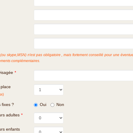
(ou skype,MSN) n'est pas obligatoire , mais fortement conseillé pour une éventue
ments complémentaires.
visagée
*
 place
ux)
 fixes ?
Oui
Non
rs adultes
*
rs enfants