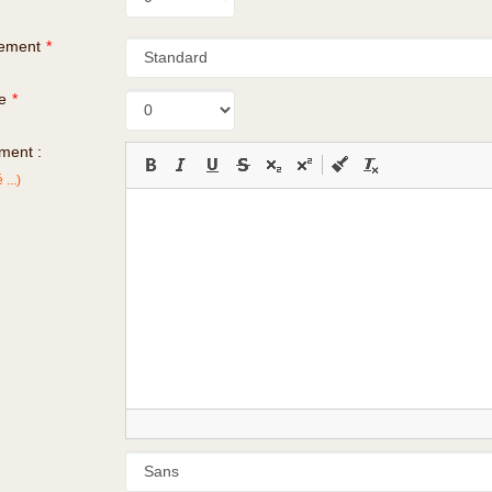
gement
*
e
*
ment :
...)