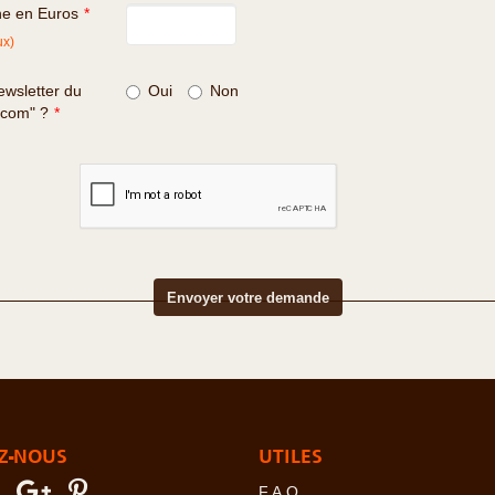
ne en Euros
*
ux)
wsletter du
Oui
Non
.com" ?
*
Z-NOUS
UTILES
F.A.Q