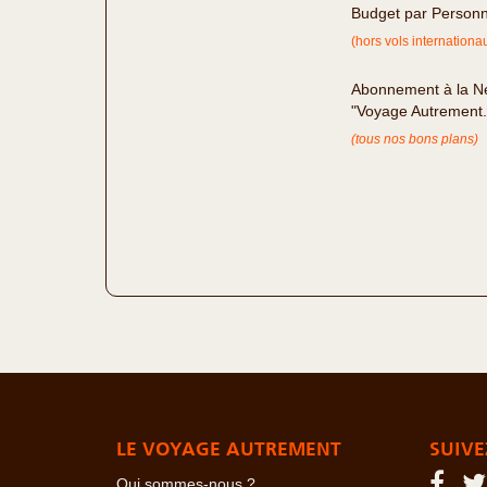
Budget par Person
(hors vols internationa
Abonnement à la Ne
"Voyage Autrement
(tous nos bons plans)
LE VOYAGE AUTREMENT
SUIVE
Qui sommes-nous ?