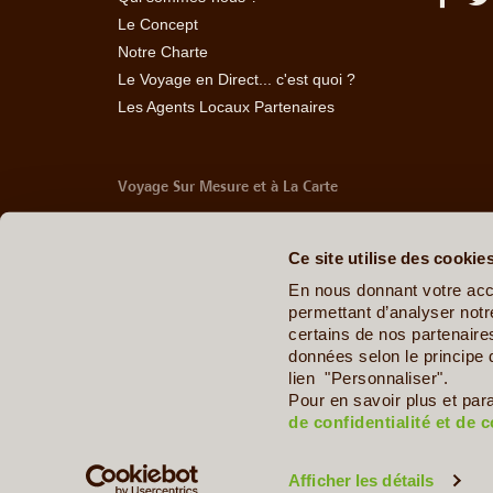
Le Concept
Notre Charte
Le Voyage en Direct... c'est quoi ?
Les Agents Locaux Partenaires
Voyage Sur Mesure et à La Carte
-
Afrique Du Sud
-
Albanie
-
Algérie
-
Andorre
-
Anglet
Belize
-
Bhoutan
-
Birmanie
-
Bolivie
-
Bosnie-Herzég
Ce site utilise des cookie
Chine
-
Colombie
-
Congo RDC
-
Corée du Sud
-
Co
Arabes Unis
-
Equateur
-
Espagne
-
Estonie
-
Etats-U
En nous donnant votre acc
Géorgie
-
Hawaï
-
Honduras
-
Hongrie
-
Ile Maurice
permettant d’analyser notre
Italie
-
Jamaïque
-
Japon
-
Jordanie
-
Kazakhstan
-
certains de nos partenair
Maldives
-
Mali
-
Malte
-
Maroc
-
Martinique
-
Mayott
données selon le principe 
Ouganda
-
Ouzbékistan
-
Panama
-
Pays de Galle
lien "Personnaliser".
Dominicaine
-
République Tchèque
-
Salvador
-
Sard
Pour en savoir plus et par
Sénégal
-
Tadjikistan
-
Tanzanie
-
Taïwan
-
Thaïla
de confidentialité et de 
Zimbabwe
Afficher les détails