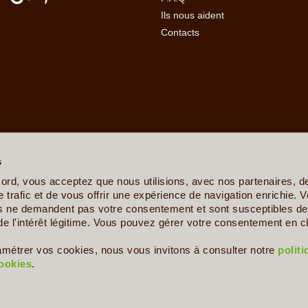
Ils nous aident
Contacts
erre
-
Angola
-
Arabie Saoudite
-
Argentine
-
Arménie
-
Australie
-
Azer
ovine
-
Botswana
-
Brésil
-
Bulgarie
-
Burkina Faso
-
Burundi
-
Bénin
s
sta Rica
-
Croatie
-
Crète
-
Cuba
-
Cyclades et Santorin
-
Côte d'Ivo
nis
-
Ethiopie
-
Finlande
-
France
-
Gabon
-
Ghana
-
Grèce
-
Guadelo
ord, vous acceptez que nous utilisions, avec nos partenaires, 
-
Ile de la Réunion
-
Iles Canaries
-
Iles Féroé
-
Inde
-
Indonésie
-
Ira
 trafic et de vous offrir une expérience de navigation enrichie. V
Kenya
-
Kirghizistan
-
Kosovo
-
Laos
-
Lettonie
-
Liban
-
Lituanie
-
Ma
es ne demandent pas votre consentement et sont susceptibles de 
e
-
Mexique
-
Moldavie
-
Mongolie
-
Monténégro
-
Mozambique
-
Namib
de l'intérêt légitime. Vous pouvez gérer votre consentement en cl
s
-
Philippines
-
Pologne
-
Polynésie Française
-
Portugal
-
Pérou
aigne
-
Serbie
-
Seychelles
-
Sicile
-
Sierra Leone
-
Singapour
-
Slov
amétrer vos cookies, nous vous invitons à consulter notre
polit
nde
-
Togo
-
Trinité et Tobago
-
Tunisie
-
Turkménistan
-
Turquie
-
U
cookies
.
Copyright © 2009 - 2026 - Le Voyage Autrement - Tous droits réservés