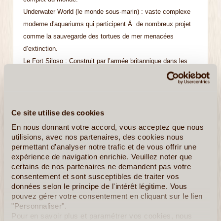
Underwater World (le monde sous-marin) : vaste complexe
moderne d'aquariums qui participent À de nombreux projet
comme la sauvegarde des tortues de mer menacées
d’extinction.
Le Fort Siloso : Construit par l’armée britannique dans les
années 1880. D’abord connu pour protéger une des entrées
du port de Singapour, il fut ensuite utilisé comme camp de
concentration pour les prisonniers de guerre.
Ce site utilise des cookies
En nous donnant votre accord, vous acceptez que nous
Pulau Ubin
utilisions, avec nos partenaires, des cookies nous
permettant d’analyser notre trafic et de vous offrir une
Le site naturel de Chek Jawa
expérience de navigation enrichie. Veuillez noter que
certains de nos partenaires ne demandent pas votre
consentement et sont susceptibles de traiter vos
données selon le principe de l'intérêt légitime. Vous
pouvez gérer votre consentement en cliquant sur le lien
Carte d’identité de Singapour
"Personnaliser".
Pour en savoir plus et paramétrer vos cookies, nous