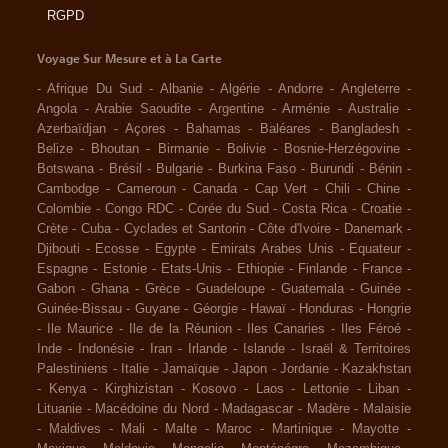
RGPD
Voyage Sur Mesure et à La Carte
-
Afrique Du Sud
-
Albanie
-
Algérie
-
Andorre
-
Angleterre
-
Angola
-
Arabie Saoudite
-
Argentine
-
Arménie
-
Australie
-
Azerbaïdjan
-
Açores
-
Bahamas
-
Baléares
-
Bangladesh
-
Belize
-
Bhoutan
-
Birmanie
-
Bolivie
-
Bosnie-Herzégovine
-
Botswana
-
Brésil
-
Bulgarie
-
Burkina Faso
-
Burundi
-
Bénin
-
Cambodge
-
Cameroun
-
Canada
-
Cap Vert
-
Chili
-
Chine
-
Colombie
-
Congo RDC
-
Corée du Sud
-
Costa Rica
-
Croatie
-
Crète
-
Cuba
-
Cyclades et Santorin
-
Côte d'Ivoire
-
Danemark
-
Djibouti
-
Ecosse
-
Egypte
-
Emirats Arabes Unis
-
Equateur
-
Espagne
-
Estonie
-
Etats-Unis
-
Ethiopie
-
Finlande
-
France
-
Gabon
-
Ghana
-
Grèce
-
Guadeloupe
-
Guatemala
-
Guinée
-
Guinée-Bissau
-
Guyane
-
Géorgie
-
Hawaï
-
Honduras
-
Hongrie
-
Ile Maurice
-
Ile de la Réunion
-
Iles Canaries
-
Iles Féroé
-
Inde
-
Indonésie
-
Iran
-
Irlande
-
Islande
-
Israël & Territoires
Palestiniens
-
Italie
-
Jamaïque
-
Japon
-
Jordanie
-
Kazakhstan
-
Kenya
-
Kirghizistan
-
Kosovo
-
Laos
-
Lettonie
-
Liban
-
Lituanie
-
Macédoine du Nord
-
Madagascar
-
Madère
-
Malaisie
-
Maldives
-
Mali
-
Malte
-
Maroc
-
Martinique
-
Mayotte
-