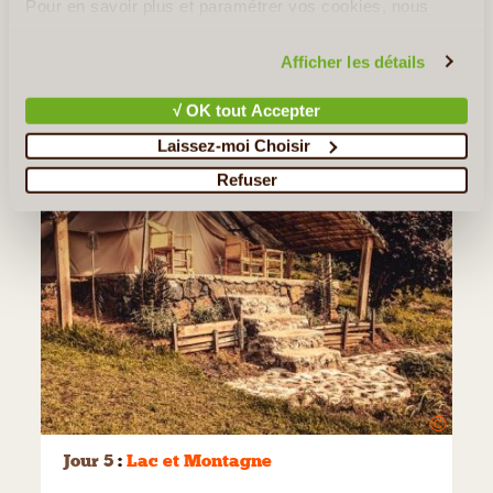
Pour en savoir plus et paramétrer vos cookies, nous
vous invitons à consulter notre
politique en matière de
confidentialité et de cookies
.
Afficher les détails
√ OK tout Accepter
Laissez-moi Choisir
Refuser
©
Jour 5
:
Lac et Montagne