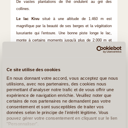
De vastes plantations de thé ondulent au gré des
collines.
Le lac Kivu
situé à une altitude de 1.460 m est
magnifique par la beauté de ses berges et la végétation
luxuriante qui l'entoure. Une bonne piste longe le lac,
monte à certains moments jusqu'à plus de 2.000 m et
nous offre des vues grandioses sur les centaines d‘îles
qui se découpent dans la surface chatoyante.
Traversée des nombreux villages où chacune de nos
haltes provoque un attroupement.
Ce site utilise des cookies
En nous donnant votre accord, vous acceptez que nous
Arrêt à
Karongi
et nuit dans un bel hôtel sur le bord du
utilisions, avec nos partenaires, des cookies nous
lac Kivu.
permettant d’analyser notre trafic et de vous offrir une
expérience de navigation enrichie. Veuillez noter que
Hébergement : à Karongi
certains de nos partenaires ne demandent pas votre
consentement et sont susceptibles de traiter vos
Les Incontournable(s) :
Le Lac Kivu et ses Berges
données selon le principe de l'intérêt légitime. Vous
pouvez gérer votre consentement en cliquant sur le lien
"Personnaliser".