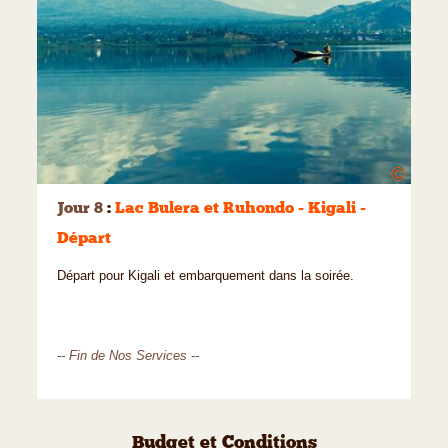
©
Jour 8
:
Lac Bulera et Ruhondo - Kigali -
Départ
Départ pour Kigali et embarquement dans la soirée.
-- Fin de Nos Services --
Budget et Conditions