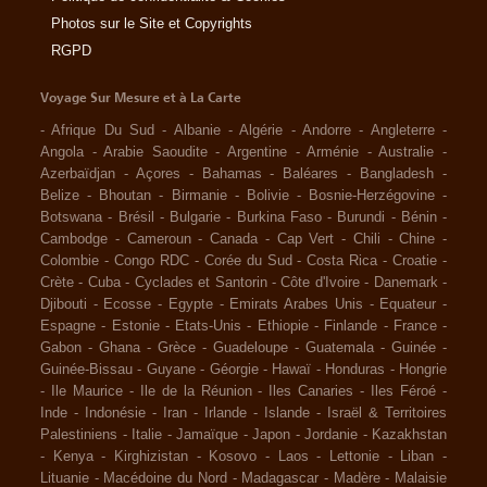
Photos sur le Site et Copyrights
RGPD
Voyage Sur Mesure et à La Carte
-
Afrique Du Sud
-
Albanie
-
Algérie
-
Andorre
-
Angleterre
-
Angola
-
Arabie Saoudite
-
Argentine
-
Arménie
-
Australie
-
Azerbaïdjan
-
Açores
-
Bahamas
-
Baléares
-
Bangladesh
-
Belize
-
Bhoutan
-
Birmanie
-
Bolivie
-
Bosnie-Herzégovine
-
Botswana
-
Brésil
-
Bulgarie
-
Burkina Faso
-
Burundi
-
Bénin
-
Cambodge
-
Cameroun
-
Canada
-
Cap Vert
-
Chili
-
Chine
-
Colombie
-
Congo RDC
-
Corée du Sud
-
Costa Rica
-
Croatie
-
Crète
-
Cuba
-
Cyclades et Santorin
-
Côte d'Ivoire
-
Danemark
-
Djibouti
-
Ecosse
-
Egypte
-
Emirats Arabes Unis
-
Equateur
-
Espagne
-
Estonie
-
Etats-Unis
-
Ethiopie
-
Finlande
-
France
-
Gabon
-
Ghana
-
Grèce
-
Guadeloupe
-
Guatemala
-
Guinée
-
Guinée-Bissau
-
Guyane
-
Géorgie
-
Hawaï
-
Honduras
-
Hongrie
-
Ile Maurice
-
Ile de la Réunion
-
Iles Canaries
-
Iles Féroé
-
Inde
-
Indonésie
-
Iran
-
Irlande
-
Islande
-
Israël & Territoires
Palestiniens
-
Italie
-
Jamaïque
-
Japon
-
Jordanie
-
Kazakhstan
-
Kenya
-
Kirghizistan
-
Kosovo
-
Laos
-
Lettonie
-
Liban
-
Lituanie
-
Macédoine du Nord
-
Madagascar
-
Madère
-
Malaisie