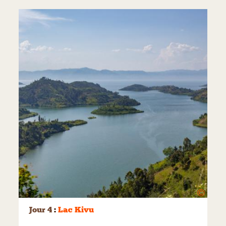
©
Jour 4
:
Lac Kivu