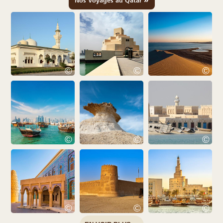
Nos Voyages au Qatar
©
©
©
©
©
©
©
©
©