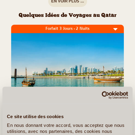
EN VOIR PLUS ...
Quelques Idées de Voyages au Qatar
Forfait 3 Jours - 2 Nuits
3J/2N
©
Ce site utilise des cookies
Découvrez les merveilles de Doha avec notre forfait 2 nuits et 3
jours, alliant exploration culturelle et aventure. Plongez dans
En nous donnant votre accord, vous acceptez que nous
l'histoire de la ville avec une visite captivante de la ville, plongez
utilisions, avec nos partenaires, des cookies nous