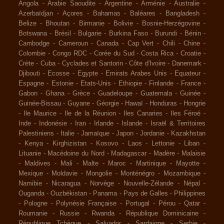
Angola
-
Arabie Saoudite
-
Argentine
-
Arménie
-
Australie
-
Azerbaïdjan
-
Açores
-
Bahamas
-
Baléares
-
Bangladesh
-
Belize
-
Bhoutan
-
Birmanie
-
Bolivie
-
Bosnie-Herzégovine
-
Botswana
-
Brésil
-
Bulgarie
-
Burkina Faso
-
Burundi
-
Bénin
-
Cambodge
-
Cameroun
-
Canada
-
Cap Vert
-
Chili
-
Chine
-
Colombie
-
Congo RDC
-
Corée du Sud
-
Costa Rica
-
Croatie
-
Crète
-
Cuba
-
Cyclades et Santorin
-
Côte d'Ivoire
-
Danemark
-
Djibouti
-
Ecosse
-
Egypte
-
Emirats Arabes Unis
-
Equateur
-
Espagne
-
Estonie
-
Etats-Unis
-
Ethiopie
-
Finlande
-
France
-
Gabon
-
Ghana
-
Grèce
-
Guadeloupe
-
Guatemala
-
Guinée
-
Guinée-Bissau
-
Guyane
-
Géorgie
-
Hawaï
-
Honduras
-
Hongrie
-
Ile Maurice
-
Ile de la Réunion
-
Iles Canaries
-
Iles Féroé
-
Inde
-
Indonésie
-
Iran
-
Irlande
-
Islande
-
Israël & Territoires
Palestiniens
-
Italie
-
Jamaïque
-
Japon
-
Jordanie
-
Kazakhstan
-
Kenya
-
Kirghizistan
-
Kosovo
-
Laos
-
Lettonie
-
Liban
-
Lituanie
-
Macédoine du Nord
-
Madagascar
-
Madère
-
Malaisie
-
Maldives
-
Mali
-
Malte
-
Maroc
-
Martinique
-
Mayotte
-
Mexique
-
Moldavie
-
Mongolie
-
Monténégro
-
Mozambique
-
Namibie
-
Nicaragua
-
Norvège
-
Nouvelle-Zélande
-
Népal
-
Ouganda
-
Ouzbékistan
-
Panama
-
Pays de Galles
-
Philippines
-
Pologne
-
Polynésie Française
-
Portugal
-
Pérou
-
Qatar
-
Roumanie
-
Russie
-
Rwanda
-
République Dominicaine
-
République Tchèque
-
Salvador
-
Sardaigne
-
Serbie
-