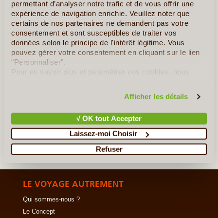
dans la beauté du désert lors d'un safari et (...)
permettant d’analyser notre trafic et de vous offrir une
expérience de navigation enrichie. Veuillez noter que
certains de nos partenaires ne demandent pas votre
En détail
≻
consentement et sont susceptibles de traiter vos
données selon le principe de l'intérêt légitime. Vous
Forfait 4 Jours - 3 Nuits
pouvez gérer votre consentement en cliquant sur le lien
"Personnaliser".
Forfait 5 Jours - 4 Nuits
Pour en savoir plus et paramétrer vos cookies, nous
vous invitons à consulter notre
politique en matière de
Forfait 6 Jours - 5 Nuits
confidentialité et de cookies
.
Afficher les détails
»
Tous les circuits au Qatar
√ OK tout Accepter
Laissez-moi Choisir
Refuser
LE VOYAGE AUTREMENT
Qui sommes-nous ?
Le Concept