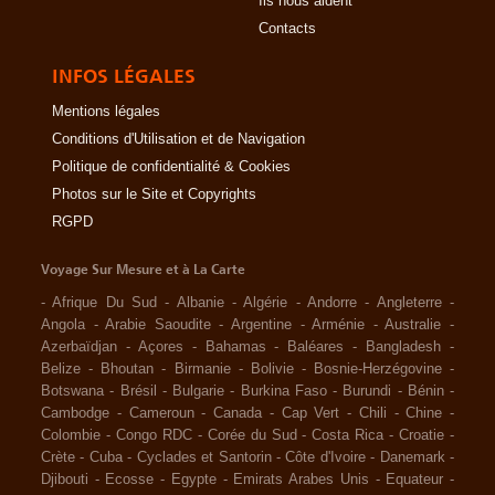
Ils nous aident
Contacts
INFOS LÉGALES
Mentions légales
Conditions d'Utilisation et de Navigation
Politique de confidentialité & Cookies
Photos sur le Site et Copyrights
RGPD
Voyage Sur Mesure et à La Carte
-
Afrique Du Sud
-
Albanie
-
Algérie
-
Andorre
-
Angleterre
-
Angola
-
Arabie Saoudite
-
Argentine
-
Arménie
-
Australie
-
Azerbaïdjan
-
Açores
-
Bahamas
-
Baléares
-
Bangladesh
-
Belize
-
Bhoutan
-
Birmanie
-
Bolivie
-
Bosnie-Herzégovine
-
Botswana
-
Brésil
-
Bulgarie
-
Burkina Faso
-
Burundi
-
Bénin
-
Cambodge
-
Cameroun
-
Canada
-
Cap Vert
-
Chili
-
Chine
-
Colombie
-
Congo RDC
-
Corée du Sud
-
Costa Rica
-
Croatie
-
Crète
-
Cuba
-
Cyclades et Santorin
-
Côte d'Ivoire
-
Danemark
-
Djibouti
-
Ecosse
-
Egypte
-
Emirats Arabes Unis
-
Equateur
-