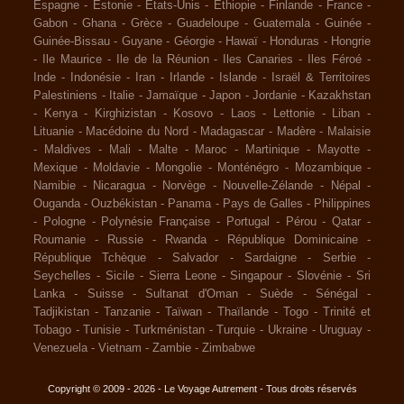
Espagne
-
Estonie
-
Etats-Unis
-
Ethiopie
-
Finlande
-
France
-
Gabon
-
Ghana
-
Grèce
-
Guadeloupe
-
Guatemala
-
Guinée
-
Guinée-Bissau
-
Guyane
-
Géorgie
-
Hawaï
-
Honduras
-
Hongrie
-
Ile Maurice
-
Ile de la Réunion
-
Iles Canaries
-
Iles Féroé
-
Inde
-
Indonésie
-
Iran
-
Irlande
-
Islande
-
Israël & Territoires
Palestiniens
-
Italie
-
Jamaïque
-
Japon
-
Jordanie
-
Kazakhstan
-
Kenya
-
Kirghizistan
-
Kosovo
-
Laos
-
Lettonie
-
Liban
-
Lituanie
-
Macédoine du Nord
-
Madagascar
-
Madère
-
Malaisie
-
Maldives
-
Mali
-
Malte
-
Maroc
-
Martinique
-
Mayotte
-
Mexique
-
Moldavie
-
Mongolie
-
Monténégro
-
Mozambique
-
Namibie
-
Nicaragua
-
Norvège
-
Nouvelle-Zélande
-
Népal
-
Ouganda
-
Ouzbékistan
-
Panama
-
Pays de Galles
-
Philippines
-
Pologne
-
Polynésie Française
-
Portugal
-
Pérou
-
Qatar
-
Roumanie
-
Russie
-
Rwanda
-
République Dominicaine
-
République Tchèque
-
Salvador
-
Sardaigne
-
Serbie
-
Seychelles
-
Sicile
-
Sierra Leone
-
Singapour
-
Slovénie
-
Sri
Lanka
-
Suisse
-
Sultanat d'Oman
-
Suède
-
Sénégal
-
Tadjikistan
-
Tanzanie
-
Taïwan
-
Thaïlande
-
Togo
-
Trinité et
Tobago
-
Tunisie
-
Turkménistan
-
Turquie
-
Ukraine
-
Uruguay
-
Venezuela
-
Vietnam
-
Zambie
-
Zimbabwe
Copyright © 2009 - 2026 - Le Voyage Autrement - Tous droits réservés