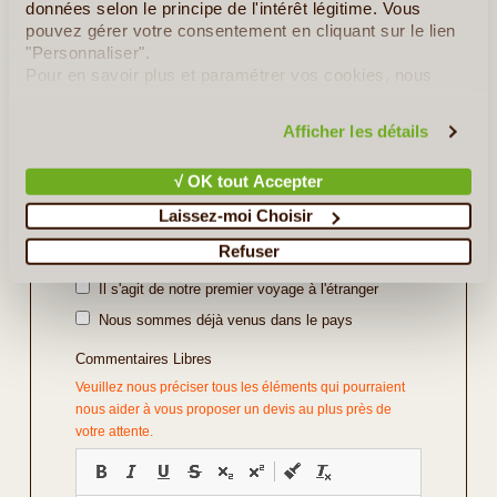
données selon le principe de l'intérêt légitime. Vous
pouvez gérer votre consentement en cliquant sur le lien
Repas
*
"Personnaliser".
Pour en savoir plus et paramétrer vos cookies, nous
vous invitons à consulter notre
politique en matière de
confidentialité et de cookies
.
Vos Préférences
Afficher les détails
Avec Guide
√ OK tout Accepter
Avec Voiture de Location
Laissez-moi Choisir
Divers
Refuser
Il s'agit d'un voyage de noce
Il s'agit de notre premier voyage à l'étranger
Nous sommes déjà venus dans le pays
Commentaires Libres
Veuillez nous préciser tous les éléments qui pourraient
nous aider à vous proposer un devis au plus près de
votre attente.