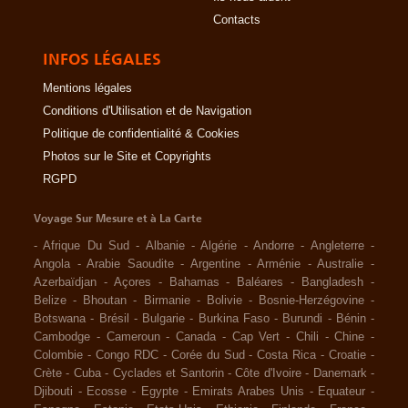
Contacts
INFOS LÉGALES
Mentions légales
Conditions d'Utilisation et de Navigation
Politique de confidentialité & Cookies
Photos sur le Site et Copyrights
RGPD
Voyage Sur Mesure et à La Carte
-
Afrique Du Sud
-
Albanie
-
Algérie
-
Andorre
-
Angleterre
-
Angola
-
Arabie Saoudite
-
Argentine
-
Arménie
-
Australie
-
Azerbaïdjan
-
Açores
-
Bahamas
-
Baléares
-
Bangladesh
-
Belize
-
Bhoutan
-
Birmanie
-
Bolivie
-
Bosnie-Herzégovine
-
Botswana
-
Brésil
-
Bulgarie
-
Burkina Faso
-
Burundi
-
Bénin
-
Cambodge
-
Cameroun
-
Canada
-
Cap Vert
-
Chili
-
Chine
-
Colombie
-
Congo RDC
-
Corée du Sud
-
Costa Rica
-
Croatie
-
Crète
-
Cuba
-
Cyclades et Santorin
-
Côte d'Ivoire
-
Danemark
-
Djibouti
-
Ecosse
-
Egypte
-
Emirats Arabes Unis
-
Equateur
-