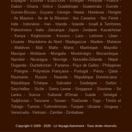
Espagne
-
Estonie
-
Etats-Unis
-
Ethiopie
-
Finlande
-
France
-
Gabon
-
Ghana
-
Grèce
-
Guadeloupe
-
Guatemala
-
Guinée
-
Guinée-Bissau
-
Guyane
-
Géorgie
-
Hawaï
-
Honduras
-
Hongrie
-
Ile Maurice
-
Ile de la Réunion
-
Iles Canaries
-
Iles Féroé
-
Inde
-
Indonésie
-
Iran
-
Irlande
-
Islande
-
Israël & Territoires
Palestiniens
-
Italie
-
Jamaïque
-
Japon
-
Jordanie
-
Kazakhstan
-
Kenya
-
Kirghizistan
-
Kosovo
-
Laos
-
Lettonie
-
Liban
-
Lituanie
-
Macédoine du Nord
-
Madagascar
-
Madère
-
Malaisie
-
Maldives
-
Mali
-
Malte
-
Maroc
-
Martinique
-
Mayotte
-
Mexique
-
Moldavie
-
Mongolie
-
Monténégro
-
Mozambique
-
Namibie
-
Nicaragua
-
Norvège
-
Nouvelle-Zélande
-
Népal
-
Ouganda
-
Ouzbékistan
-
Panama
-
Pays de Galles
-
Philippines
-
Pologne
-
Polynésie Française
-
Portugal
-
Pérou
-
Qatar
-
Roumanie
-
Russie
-
Rwanda
-
République Dominicaine
-
République Tchèque
-
Salvador
-
Sardaigne
-
Serbie
-
Seychelles
-
Sicile
-
Sierra Leone
-
Singapour
-
Slovénie
-
Sri
Lanka
-
Suisse
-
Sultanat d'Oman
-
Suède
-
Sénégal
-
Tadjikistan
-
Tanzanie
-
Taïwan
-
Thaïlande
-
Togo
-
Trinité et
Tobago
-
Tunisie
-
Turkménistan
-
Turquie
-
Ukraine
-
Uruguay
-
Venezuela
-
Vietnam
-
Zambie
-
Zimbabwe
Copyright © 2009 - 2026 - Le Voyage Autrement - Tous droits réservés