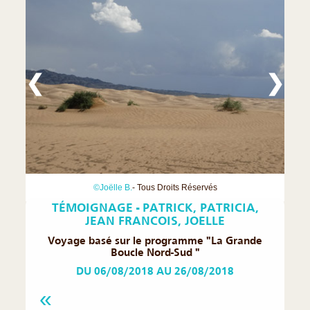
❮
❯
©Joëlle B.
- Tous Droits Réservés
TÉMOIGNAGE - PATRICK, PATRICIA,
JEAN FRANCOIS, JOELLE
Voyage basé sur le programme "La Grande
Boucle Nord-Sud "
DU 06/08/2018 AU 26/08/2018