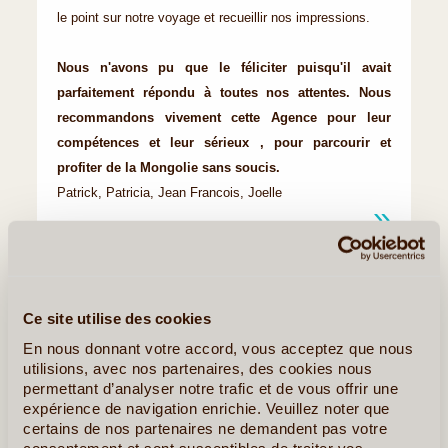
le point sur notre voyage et recueillir nos impressions.
Nous n'avons pu que le féliciter puisqu'il avait
parfaitement répondu à toutes nos attentes. Nous
recommandons vivement cette Agence pour leur
compétences et leur sérieux , pour parcourir et
profiter de la Mongolie sans soucis.
Patrick, Patricia, Jean Francois, Joelle
Circuit proposé par
Ciel Mongol
Ce site utilise des cookies
En nous donnant votre accord, vous acceptez que nous
Quelques Idées de Voyages en Mongolie
utilisions, avec nos partenaires, des cookies nous
permettant d’analyser notre trafic et de vous offrir une
A Travers les Régions du Centre et du Nord Arkhangai - Khovsgol
expérience de navigation enrichie. Veuillez noter que
certains de nos partenaires ne demandent pas votre
consentement et sont susceptibles de traiter vos