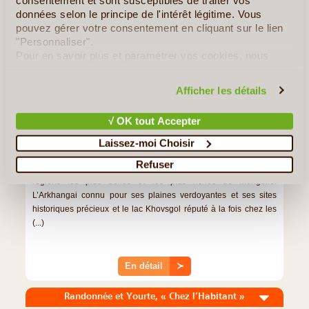
données selon le principe de l'intérêt légitime. Vous
pouvez gérer votre consentement en cliquant sur le lien
"Personnaliser".
Pour en savoir plus et paramétrer vos cookies, nous
vous invitons à consulter notre
politique en matière de
confidentialité et de cookies
.
Afficher les détails
√ OK tout Accepter
Laissez-moi Choisir
16J/15N
©
Refuser
Ce circuit en voiture vous permettra de découvrir deux des
régions les plus belles et les plus riches de Mongolie.
L’Arkhangai connu pour ses plaines verdoyantes et ses sites
historiques précieux et le lac Khovsgol réputé à la fois chez les
(...)
En détail
≻
Randonnée et Yourte, « Chez l’Habitant »