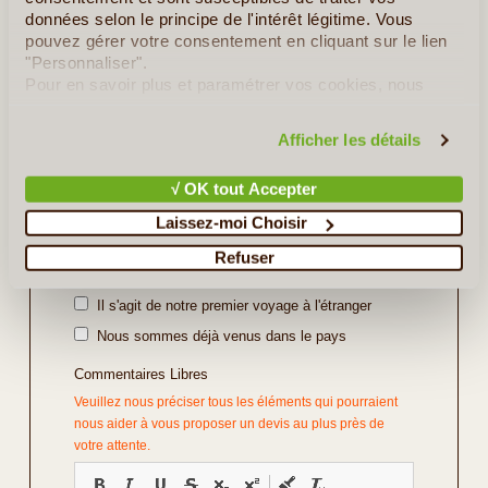
données selon le principe de l'intérêt légitime. Vous
pouvez gérer votre consentement en cliquant sur le lien
"Personnaliser".
Repas
*
Pour en savoir plus et paramétrer vos cookies, nous
vous invitons à consulter notre
politique en matière de
confidentialité et de cookies
.
Afficher les détails
Vos Préférences
Avec Guide
√ OK tout Accepter
Avec Voiture de Location
Laissez-moi Choisir
Divers
Refuser
Il s'agit d'un voyage de noce
Il s'agit de notre premier voyage à l'étranger
Nous sommes déjà venus dans le pays
Commentaires Libres
Veuillez nous préciser tous les éléments qui pourraient
nous aider à vous proposer un devis au plus près de
votre attente.