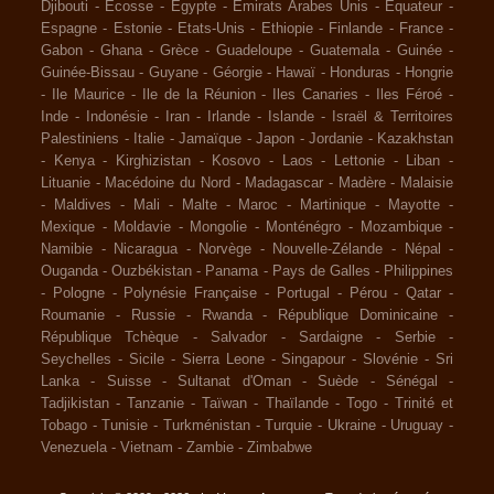
Djibouti
-
Ecosse
-
Egypte
-
Emirats Arabes Unis
-
Equateur
-
Espagne
-
Estonie
-
Etats-Unis
-
Ethiopie
-
Finlande
-
France
-
Gabon
-
Ghana
-
Grèce
-
Guadeloupe
-
Guatemala
-
Guinée
-
Guinée-Bissau
-
Guyane
-
Géorgie
-
Hawaï
-
Honduras
-
Hongrie
-
Ile Maurice
-
Ile de la Réunion
-
Iles Canaries
-
Iles Féroé
-
Inde
-
Indonésie
-
Iran
-
Irlande
-
Islande
-
Israël & Territoires
Palestiniens
-
Italie
-
Jamaïque
-
Japon
-
Jordanie
-
Kazakhstan
-
Kenya
-
Kirghizistan
-
Kosovo
-
Laos
-
Lettonie
-
Liban
-
Lituanie
-
Macédoine du Nord
-
Madagascar
-
Madère
-
Malaisie
-
Maldives
-
Mali
-
Malte
-
Maroc
-
Martinique
-
Mayotte
-
Mexique
-
Moldavie
-
Mongolie
-
Monténégro
-
Mozambique
-
Namibie
-
Nicaragua
-
Norvège
-
Nouvelle-Zélande
-
Népal
-
Ouganda
-
Ouzbékistan
-
Panama
-
Pays de Galles
-
Philippines
-
Pologne
-
Polynésie Française
-
Portugal
-
Pérou
-
Qatar
-
Roumanie
-
Russie
-
Rwanda
-
République Dominicaine
-
République Tchèque
-
Salvador
-
Sardaigne
-
Serbie
-
Seychelles
-
Sicile
-
Sierra Leone
-
Singapour
-
Slovénie
-
Sri
Lanka
-
Suisse
-
Sultanat d'Oman
-
Suède
-
Sénégal
-
Tadjikistan
-
Tanzanie
-
Taïwan
-
Thaïlande
-
Togo
-
Trinité et
Tobago
-
Tunisie
-
Turkménistan
-
Turquie
-
Ukraine
-
Uruguay
-
Venezuela
-
Vietnam
-
Zambie
-
Zimbabwe