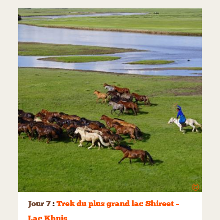
©
Jour 7
:
Trek du plus grand lac Shireet –
Lac Khuis