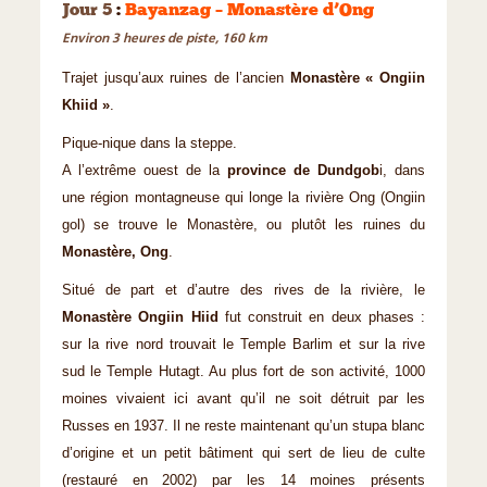
Jour 5
:
Bayanzag – Monastère d’Ong
Environ 3 heures de piste, 160 km
Trajet jusqu’aux ruines de l’ancien
Monastère « Ongiin
Khiid »
.
Pique-nique dans la steppe.
A l’extrême ouest de la
province de Dundgob
i, dans
une région montagneuse qui longe la rivière Ong (Ongiin
gol) se trouve le Monastère, ou plutôt les ruines du
Monastère, Ong
.
Situé de part et d’autre des rives de la rivière, le
Monastère Ongiin Hiid
fut construit en deux phases :
sur la rive nord trouvait le Temple Barlim et sur la rive
sud le Temple Hutagt. Au plus fort de son activité, 1000
moines vivaient ici avant qu’il ne soit détruit par les
Russes en 1937. Il ne reste maintenant qu’un stupa blanc
d’origine et un petit bâtiment qui sert de lieu de culte
(restauré en 2002) par les 14 moines présents