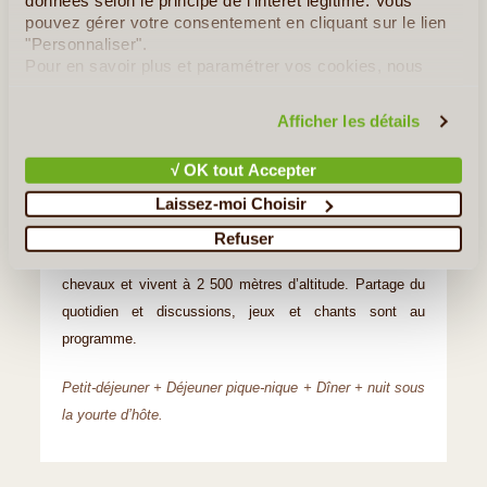
données selon le principe de l'intérêt légitime. Vous
une magnifique vallée où des yaks et des chevaux
pouvez gérer votre consentement en cliquant sur le lien
"Personnaliser".
pâturent au bord d’une jolie petite rivière.
Pour en savoir plus et paramétrer vos cookies, nous
Dans cette région vous observerez plutôt du bétail « à
vous invitons à consulter notre
politique en matière de
confidentialité et de cookies
.
pattes longues » (bœufs, yaks, chevaux, chameaux) car
Afficher les détails
ici il y a beaucoup de loups qui sont susceptibles
d’attaquer le bétail « à pattes courtes » (moutons,
√ OK tout Accepter
chèvres).
Laissez-moi Choisir
Après ce long trajet vous arriverez chez la première
Refuser
famille nomade du parc. Ils sont éleveurs de yaks et de
chevaux et vivent à 2 500 mètres d’altitude. Partage du
quotidien et discussions, jeux et chants sont au
programme.
Petit-déjeuner + Déjeuner pique-nique + Dîner + nuit sous
la yourte d’hôte.