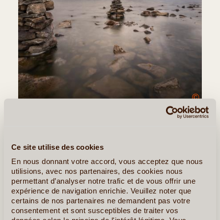
©
Jour 6
:
Monastère d’Ong – Village
d’Uyanga (près du parc naturel des Huit
Lacs)
Ce site utilise des cookies
Environ 5 heures de piste, 240 km
En nous donnant votre accord, vous acceptez que nous
utilisions, avec nos partenaires, des cookies nous
Aujourd’hui le paysage changera petit à petit, à mesure
permettant d’analyser notre trafic et de vous offrir une
que vous quitterez le Gobi et pénétrerez une région plus
expérience de navigation enrichie. Veuillez noter que
montagneuse.
certains de nos partenaires ne demandent pas votre
consentement et sont susceptibles de traiter vos
Après avoir passé le
village d’Uyanga
, vous atteindrez