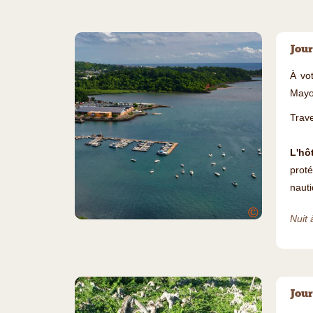
Jour
À vo
Mayo
Trav
L'hô
proté
nauti
©
Nuit 
Jour