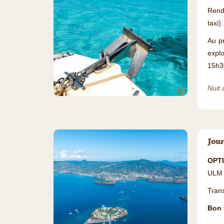
Rend
taxi).
Au pr
explo
15h3
Nuit 
©
Jour
OPT
ULM o
Trans
Bon 