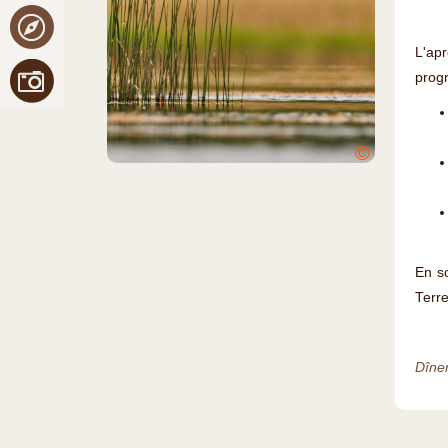
L'apr
prog
©
En so
Terre
Dîner