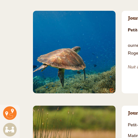
Jour
Peti
ourné
Roge
Nuit 
©
Jour
Petit
Matin