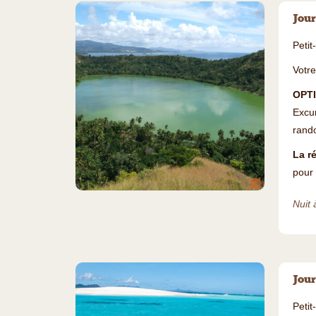
Jour
Petit
Votre
OPT
Excur
rando
La ré
pour 
©
Nuit 
Jour
Petit