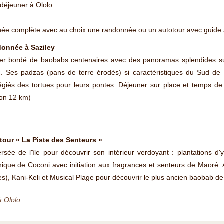
-déjeuner à Ololo
née complète avec au choix une randonnée ou un autotour avec guide 
onnée à Saziley
er bordé de baobabs centenaires avec des panoramas splendides sur l
c. Ses padzas (pans de terre érodés) si caractéristiques du Sud de
légiés des tortues pour leurs pontes. Déjeuner sur place et temps d
ron 12 km)
tour « La Piste des Senteurs »
rsée de l'île pour découvrir son intérieur verdoyant : plantations d'
ique de Coconi avec initiation aux fragrances et senteurs de Maoré. A
es), Kani-Keli et Musical Plage pour découvrir le plus ancien baobab de l
à Ololo