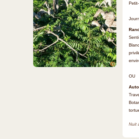
Petit
Jour
Rand
Senti
Blan
privi
envi
©
OU
Auto
Trave
Botan
tortu
Nuit 