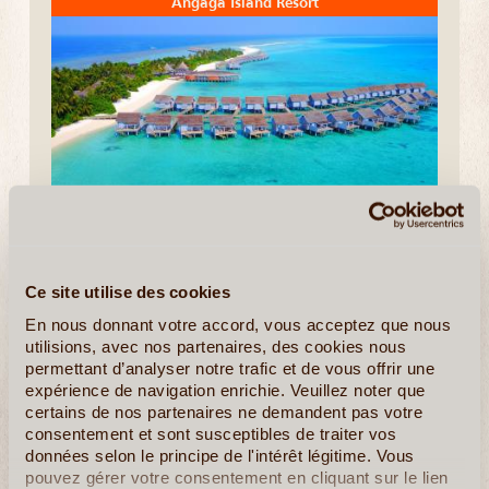
Angaga Island Resort
7J/6N
©
Goutez à l’expérience de deux Resort différents, deux
ambiances particulières et surtout, deux cadres idylliques
Ce site utilise des cookies
différents. Ce séjour vous offre la possibilité d’expérimenter
En nous donnant votre accord, vous acceptez que nous
deux îles maldiviennes, mais aussi, de tenter (...)
utilisions, avec nos partenaires, des cookies nous
permettant d’analyser notre trafic et de vous offrir une
En détail
≻
expérience de navigation enrichie. Veuillez noter que
certains de nos partenaires ne demandent pas votre
consentement et sont susceptibles de traiter vos
données selon le principe de l'intérêt légitime. Vous
pouvez gérer votre consentement en cliquant sur le lien