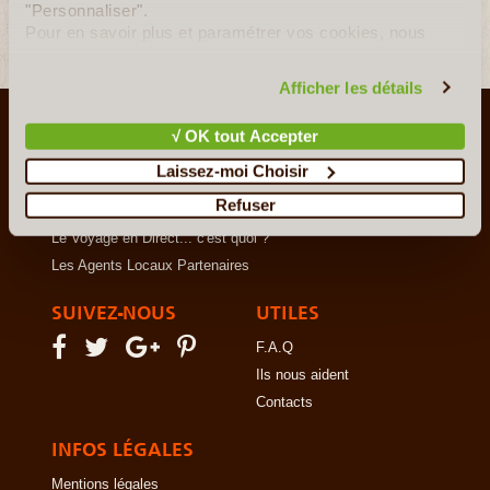
"Personnaliser".
Pour en savoir plus et paramétrer vos cookies, nous
vous invitons à consulter notre
politique en matière de
confidentialité et de cookies
.
Afficher les détails
LE VOYAGE AUTREMENT
√ OK tout Accepter
Qui sommes-nous ?
Laissez-moi Choisir
Le Concept
Refuser
Notre Charte
Le Voyage en Direct... c'est quoi ?
Les Agents Locaux Partenaires
SUIVEZ-NOUS
UTILES
F.A.Q
Ils nous aident
Contacts
INFOS LÉGALES
Mentions légales