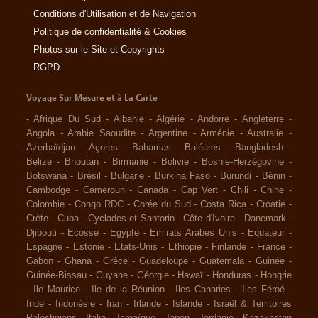
Conditions d'Utilisation et de Navigation
Politique de confidentialité & Cookies
Photos sur le Site et Copyrights
RGPD
Voyage Sur Mesure et à La Carte
-
Afrique Du Sud
-
Albanie
-
Algérie
-
Andorre
-
Angleterre
-
Angola
-
Arabie Saoudite
-
Argentine
-
Arménie
-
Australie
-
Azerbaïdjan
-
Açores
-
Bahamas
-
Baléares
-
Bangladesh
-
Belize
-
Bhoutan
-
Birmanie
-
Bolivie
-
Bosnie-Herzégovine
-
Botswana
-
Brésil
-
Bulgarie
-
Burkina Faso
-
Burundi
-
Bénin
-
Cambodge
-
Cameroun
-
Canada
-
Cap Vert
-
Chili
-
Chine
-
Colombie
-
Congo RDC
-
Corée du Sud
-
Costa Rica
-
Croatie
-
Crète
-
Cuba
-
Cyclades et Santorin
-
Côte d'Ivoire
-
Danemark
-
Djibouti
-
Ecosse
-
Egypte
-
Emirats Arabes Unis
-
Equateur
-
Espagne
-
Estonie
-
Etats-Unis
-
Ethiopie
-
Finlande
-
France
-
Gabon
-
Ghana
-
Grèce
-
Guadeloupe
-
Guatemala
-
Guinée
-
Guinée-Bissau
-
Guyane
-
Géorgie
-
Hawaï
-
Honduras
-
Hongrie
-
Ile Maurice
-
Ile de la Réunion
-
Iles Canaries
-
Iles Féroé
-
Inde
-
Indonésie
-
Iran
-
Irlande
-
Islande
-
Israël & Territoires