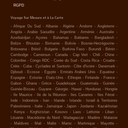
RGPD
Voyage Sur Mesure et à La Carte
-
Afrique Du Sud
-
Albanie
-
Algérie
-
Andorre
-
Angleterre
-
Angola
-
Arabie Saoudite
-
Argentine
-
Arménie
-
Australie
-
Azerbaïdjan
-
Açores
-
Bahamas
-
Baléares
-
Bangladesh
-
Belize
-
Bhoutan
-
Birmanie
-
Bolivie
-
Bosnie-Herzégovine
-
Botswana
-
Brésil
-
Bulgarie
-
Burkina Faso
-
Burundi
-
Bénin
-
Cambodge
-
Cameroun
-
Canada
-
Cap Vert
-
Chili
-
Chine
-
Colombie
-
Congo RDC
-
Corée du Sud
-
Costa Rica
-
Croatie
-
Crète
-
Cuba
-
Cyclades et Santorin
-
Côte d'Ivoire
-
Danemark
-
Djibouti
-
Ecosse
-
Egypte
-
Emirats Arabes Unis
-
Equateur
-
Espagne
-
Estonie
-
Etats-Unis
-
Ethiopie
-
Finlande
-
France
-
Gabon
-
Ghana
-
Grèce
-
Guadeloupe
-
Guatemala
-
Guinée
-
Guinée-Bissau
-
Guyane
-
Géorgie
-
Hawaï
-
Honduras
-
Hongrie
-
Ile Maurice
-
Ile de la Réunion
-
Iles Canaries
-
Iles Féroé
-
Inde
-
Indonésie
-
Iran
-
Irlande
-
Islande
-
Israël & Territoires
Palestiniens
-
Italie
-
Jamaïque
-
Japon
-
Jordanie
-
Kazakhstan
-
Kenya
-
Kirghizistan
-
Kosovo
-
Laos
-
Lettonie
-
Liban
-
Lituanie
-
Macédoine du Nord
-
Madagascar
-
Madère
-
Malaisie
-
Maldives
-
Mali
-
Malte
-
Maroc
-
Martinique
-
Mayotte
-