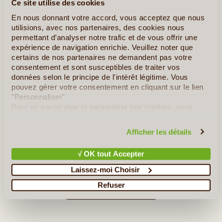
Ce site utilise des cookies
En nous donnant votre accord, vous acceptez que nous
11J/10N
©
utilisions, avec nos partenaires, des cookies nous
permettant d’analyser notre trafic et de vous offrir une
De Kuala Lumpur, la capitale de la Malaisie, jusqu’aux célèbres
expérience de navigation enrichie. Veuillez noter que
plantations de thé des Cameron Highland en passant par l’île
certains de nos partenaires ne demandent pas votre
touristique, classée au patrimoine mondiale, de Penang avec sa
consentement et sont susceptibles de traiter vos
très belle capitale coloniale Georgetown, nous vous (...)
données selon le principe de l'intérêt légitime. Vous
pouvez gérer votre consentement en cliquant sur le lien
"Personnaliser".
En détail
≻
Pour en savoir plus et paramétrer vos cookies, nous
vous invitons à consulter notre
politique en matière de
Malaisie en liberté
confidentialité et de cookies
.
Afficher les détails
Malaisie Chic et Charme depuis Singapour
√ OK tout Accepter
A la découverte de la Nature Sauvage de Bornéo
Laissez-moi Choisir
Refuser
»
Tous les circuits en Malaisie