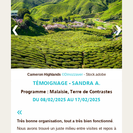
❮
❯
Cameron Highlands
©Dinozzaver
- Stock.adobe
TÉMOIGNAGE - SANDRA A.
Programme : Malaisie, Terre de Contrastes
DU 08/02/2025 AU 17/02/2025
Très bonne organisation, tout a très bien fonctionné
.
Nous avons trouvé un juste milieu entre visites et repos à