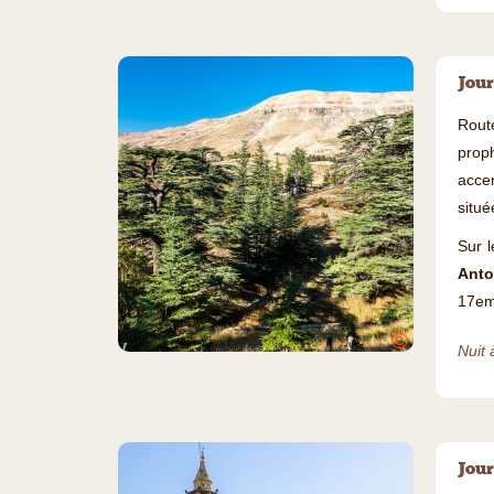
Jour
Rout
prop
accen
situé
Sur 
Anto
17em
©
Nuit 
Jour