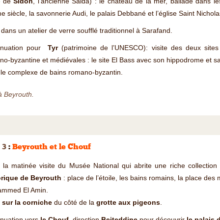
te de
Sidon
, l’ancienne Saida) : le château de la mer, ballade dans le
 siècle, la savonnerie Audi, le palais Debbané et l’église Saint Nichola
 dans un atelier de verre soufflé traditionnel à Sarafand.
inuation pour
Tyr
(patrimoine de l’UNESCO): visite des deux site
o-byzantine et médiévales : le site El Bass avec son hippodrome et sa 
 le complexe de bains romano-byzantin.
à Beyrouth.
 3
:
Beyrouth et le Chouf
 la matinée visite du Musée National qui abrite une riche collectio
orique de Beyrouth
: place de l’étoile, les bains romains, la place de
mmed El Amin.
 sur la corniche
du côté de la
grotte aux pigeons
.
inuation vers
le Chouf
, direction
Beiteddine
pour découvrir
le palais