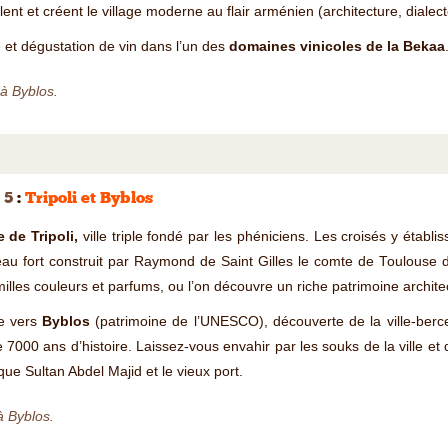
llent et créent le village moderne au flair arménien (architecture, dialect
e et dégustation de vin dans l’un des
domaines vinicoles de la Bekaa
à Byblos.
 5
:
Tripoli et Byblos
e de Tripoli,
ville triple fondé par les phéniciens. Les croisés y établi
au fort construit par Raymond de Saint Gilles le comte de Toulouse dom
illes couleurs et parfums, ou l’on découvre un riche patrimoine archi
e vers
Byblos
(patrimoine de l’UNESCO), découverte de la ville-berc
e 7000 ans d’histoire. Laissez-vous envahir par les souks de la ville e
que Sultan Abdel Majid et le vieux port.
à Byblos.