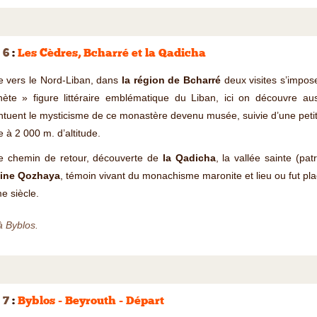
 6
:
Les Cèdres, Bcharré et la Qadicha
e vers le Nord-Liban, dans
la région de Bcharré
deux visites s’impos
hète » figure littéraire emblématique du Liban, ici on découvre aus
tuent le mysticisme de ce monastère devenu musée, suivie d’une peti
e à 2 000 m. d’altitude.
le chemin de retour, découverte de
la Qadicha
, la vallée sainte (pa
ine Qozhaya
, témoin vivant du monachisme maronite et lieu ou fut p
e siècle.
à Byblos.
 7
:
Byblos - Beyrouth - Départ