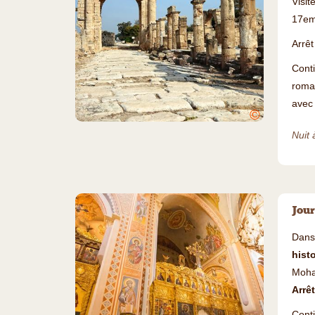
Visi
17eme
Arrêt
Cont
roman
avec
©
Nuit 
Jour
Dans
hist
Moha
Arrêt
Cont