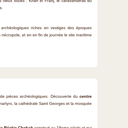
s vieux souks : Khan el Franj, le caravansérail du
s.
s archéologiques riches en vestiges des époques
nécropole, et en en fin de journée le site maritime
n de pièces archéologiques. Découverte du
centre
s martyrs, la cathédrale Saint Georges et la mosquée
 de Béchir Chehab
construit au 19eme siècle et qui