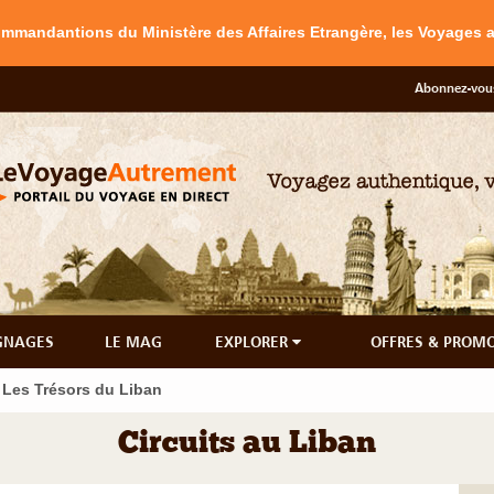
commandantions du Ministère des Affaires Etrangère, les Voyages
Abonnez-vous
GNAGES
LE MAG
EXPLORER
OFFRES & PROM
Les Trésors du Liban
Circuits au Liban