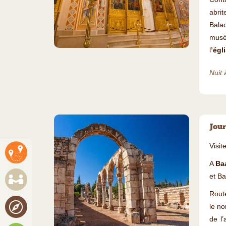
abri
Balad
musée
©
l
’égl
Nuit 
Jour
Visit
A
Ba
et Ba
Rout
le no
de l’