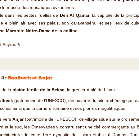
te le musée des mosaïques byzantines.
e dans les petites ruelles de
Deir Al Qamar
, la capitale de la pri
 e plein air avec ses palais, son caravansérail et ses lieux de cu
ise Maronite Notre-Dame de la colline
.
à Beyrouth.
 4
:
Baalbeck et Anjar
e de la
plaine fertile de la Bekaa
, le grenier à blé du Liban.
albeck
(patrimoine de l’UNESCO), découverte du site archéologique av
cchus ainsi que la carrière romaine et ses pierres mégalithiques.
e vers
Anjar
(patrimoine de l’UNESCO), ce village situé sur le croiseme
rd et le sud, les Omeyyades y construisent une cité commerçante au 8
architecture de cette 1ere dynastie de l’Islam établie à Damas. Dan