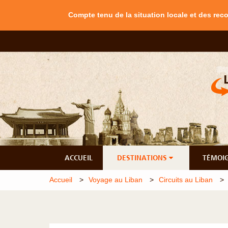
Compte tenu de la situation locale et des re
ACCUEIL
DESTINATIONS
TÉMOI
Accueil
Voyage au Liban
Circuits au Liban