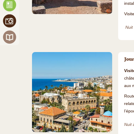
insta
©
Visit
Nuit 
Jour
Visit
châte
aux m
Rout
relat
l’épo
Nuit 
©