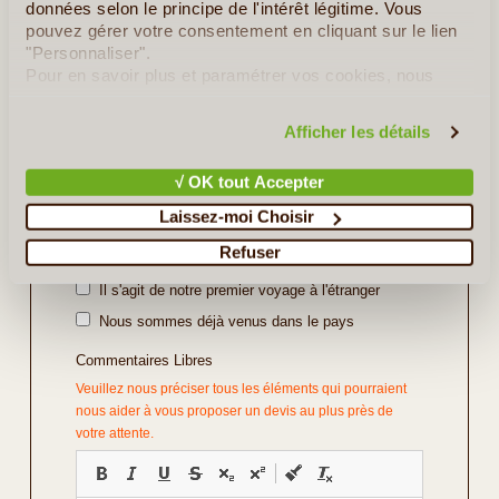
données selon le principe de l'intérêt légitime. Vous
pouvez gérer votre consentement en cliquant sur le lien
Repas
*
"Personnaliser".
Pour en savoir plus et paramétrer vos cookies, nous
vous invitons à consulter notre
politique en matière de
confidentialité et de cookies
.
Vos Préférences
Afficher les détails
Avec Guide
√ OK tout Accepter
Avec Voiture de Location
Laissez-moi Choisir
Divers
Refuser
Il s'agit d'un voyage de noce
Il s'agit de notre premier voyage à l'étranger
Nous sommes déjà venus dans le pays
Commentaires Libres
Veuillez nous préciser tous les éléments qui pourraient
nous aider à vous proposer un devis au plus près de
votre attente.