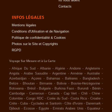
Ils nous aident
Contacts
INFOS LÉGALES
Mentions légales
Conditions d'Utilisation et de Navigation
Politique de confidentialité & Cookies
Photos sur le Site et Copyrights
RGPD
Voyage Sur Mesure et à La Carte
-
Afrique Du Sud
-
Albanie
-
Algérie
-
Andorre
-
Angleterre
-
Angola
-
Arabie Saoudite
-
Argentine
-
Arménie
-
Australie
-
Azerbaïdjan
-
Açores
-
Bahamas
-
Baléares
-
Bangladesh
-
Belize
-
Bhoutan
-
Birmanie
-
Bolivie
-
Bosnie-Herzégovine
-
Botswana
-
Brésil
-
Bulgarie
-
Burkina Faso
-
Burundi
-
Bénin
-
Cambodge
-
Cameroun
-
Canada
-
Cap Vert
-
Chili
-
Chine
-
Colombie
-
Congo RDC
-
Corée du Sud
-
Costa Rica
-
Croatie
-
Crète
-
Cuba
-
Cyclades et Santorin
-
Côte d'Ivoire
-
Danemark
-
Djibouti
-
Ecosse
-
Egypte
-
Emirats Arabes Unis
-
Equateur
-