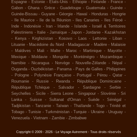
Espagne
-
Estonie
-
Etats-Unis
-
Ethiopie
-
Finlande
-
France
-
Gabon
-
Ghana
-
Grèce
-
Guadeloupe
-
Guatemala
-
Guinée
-
Guinée-Bissau
-
Guyane
-
Géorgie
-
Hawaï
-
Honduras
-
Hongrie
-
Ile Maurice
-
Ile de la Réunion
-
Iles Canaries
-
Iles Féroé
-
Inde
-
Indonésie
-
Iran
-
Irlande
-
Islande
-
Israël & Territoires
Palestiniens
-
Italie
-
Jamaïque
-
Japon
-
Jordanie
-
Kazakhstan
-
Kenya
-
Kirghizistan
-
Kosovo
-
Laos
-
Lettonie
-
Liban
-
Lituanie
-
Macédoine du Nord
-
Madagascar
-
Madère
-
Malaisie
-
Maldives
-
Mali
-
Malte
-
Maroc
-
Martinique
-
Mayotte
-
Mexique
-
Moldavie
-
Mongolie
-
Monténégro
-
Mozambique
-
Namibie
-
Nicaragua
-
Norvège
-
Nouvelle-Zélande
-
Népal
-
Ouganda
-
Ouzbékistan
-
Panama
-
Pays de Galles
-
Philippines
-
Pologne
-
Polynésie Française
-
Portugal
-
Pérou
-
Qatar
-
Roumanie
-
Russie
-
Rwanda
-
République Dominicaine
-
République Tchèque
-
Salvador
-
Sardaigne
-
Serbie
-
Seychelles
-
Sicile
-
Sierra Leone
-
Singapour
-
Slovénie
-
Sri
Lanka
-
Suisse
-
Sultanat d'Oman
-
Suède
-
Sénégal
-
Tadjikistan
-
Tanzanie
-
Taïwan
-
Thaïlande
-
Togo
-
Trinité et
Tobago
-
Tunisie
-
Turkménistan
-
Turquie
-
Ukraine
-
Uruguay
-
Venezuela
-
Vietnam
-
Zambie
-
Zimbabwe
Copyright © 2009 - 2026 - Le Voyage Autrement - Tous droits réservés